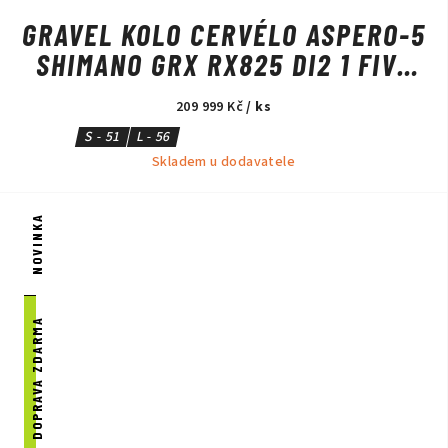
GRAVEL KOLO CERVÉLO ASPERO-5
SHIMANO GRX RX825 DI2 1 FIVE
BLACK
209 999 Kč
/ ks
S - 51
L - 56
Skladem u dodavatele
NOVINKA
DOPRAVA ZDARMA