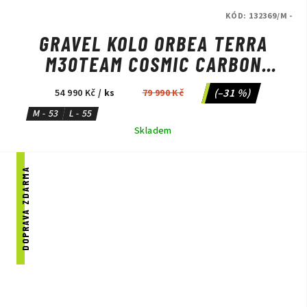
KÓD:
132369/M -
GRAVEL KOLO ORBEA TERRA
M30TEAM COSMIC CARBON
VIEW/METALLIC OLIVE GREEN
(–31 %)
54 990 Kč
/ ks
79 990 Kč
M - 53
L - 55
Skladem
DOPRAVA ZDARMA