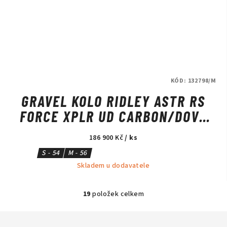
KÓD:
132798/M
GRAVEL KOLO RIDLEY ASTR RS
FORCE XPLR UD CARBON/DOVE
GREY
186 900 Kč
/ ks
S - 54
M - 56
Skladem u dodavatele
19
položek celkem
O
v
l