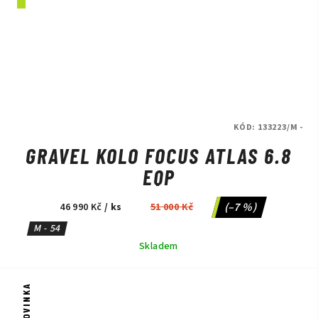
KÓD:
133223/M -
GRAVEL KOLO FOCUS ATLAS 6.8
EQP
(–7 %)
46 990 Kč
/ ks
51 000 Kč
M - 54
Skladem
NOVINKA