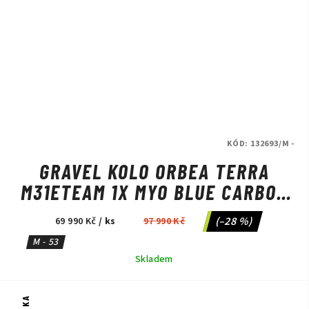
KÓD:
132693/M -
GRAVEL KOLO ORBEA TERRA
M31ETEAM 1X MYO BLUE CARBON
VIEW/METALLIC GOLDEN SAND
(–28 %)
69 990 Kč
/ ks
97 990 Kč
M - 53
Skladem