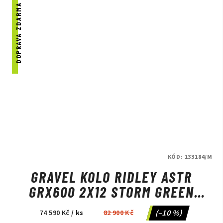
DOPRAVA ZDARMA
KÓD:
133184/M
GRAVEL KOLO RIDLEY ASTR
GRX600 2X12 STORM GREEN
METALLIC/LIME GREEN
(–10 %)
74 590 Kč
/ ks
82 900 Kč