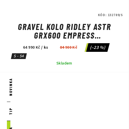
KÓD:
132789/S
GRAVEL KOLO RIDLEY ASTR
GRX600 EMPRESS
GREY/ANTHRACITE METALLIC
(–23 %)
64 990 Kč
/ ks
84 900 Kč
S - 54
Skladem
NOVINKA
TIP