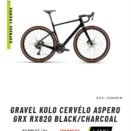
DOPRAVA ZDARMA
KÓD:
133044/M -
GRAVEL KOLO CERVÉLO ASPERO
GRX RX820 BLACK/CHARCOAL
(–14 %)
93 990 Kč
/ ks
109 999 Kč