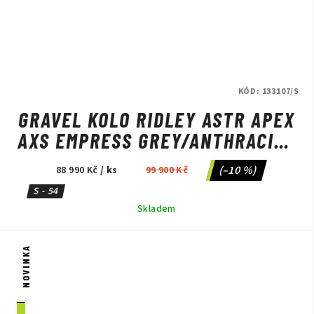
KÓD:
133107/S
GRAVEL KOLO RIDLEY ASTR APEX
AXS EMPRESS GREY/ANTHRACITE
METALLIC
(–10 %)
88 990 Kč
/ ks
99 900 Kč
S - 54
Skladem
NOVINKA