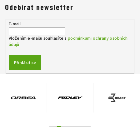
á
Odebírat newsletter
d
a
E-mail
c
í
Vložením e-mailu souhlasíte s
podmínkami ochrany osobních
p
údajů
r
v
k
Přihlásit se
y
v
ý
p
i
s
u