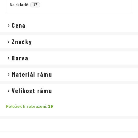
d
Na skladě
17
u
k
Cena
t
ů
Značky
Barva
Materiál rámu
Velikost rámu
Položek k zobrazení:
19
V