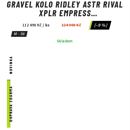
GRAVEL KOLO RIDLEY ASTR RIVAL
XPLR EMPRESS
GREY/ANTHRACITE METALLIC
(–9 %)
112 490 Kč
/ ks
124 900 Kč
M - 56
Skladem
NOVINKA
DOPRAVA ZDARMA