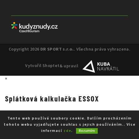
Partneři
Copyright 2026
DR SPORT s.r.o.
. Všechna práva vyhrazena.
Vytvořil Shoptet
& upravil
×
Splátková kalkulačka ESSOX
Tento web používá soubory cookie. Dalším procházením
tohoto webu vyjadřujete souhlas s jejich používáním.. Více
informací
zde
.
Rozumím