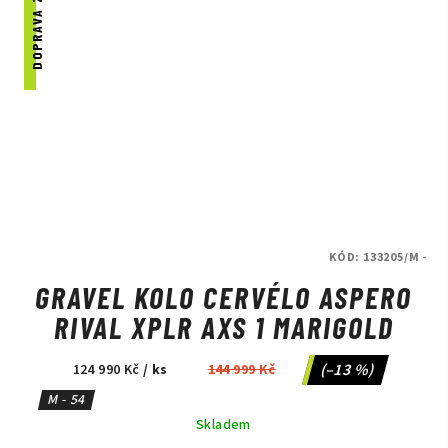
DOPRAVA ZDARMA
KÓD:
133205/M -
GRAVEL KOLO CERVÉLO ASPERO
RIVAL XPLR AXS 1 MARIGOLD
(–13 %)
124 990 Kč
/ ks
144 999 Kč
M - 54
Skladem