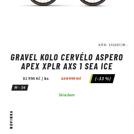
KÓD:
132267/M -
GRAVEL KOLO CERVÉLO ASPERO
APEX XPLR AXS 1 SEA ICE
(–33 %)
82 990 Kč
/ ks
124 999 Kč
M - 54
Skladem
NOVINKA