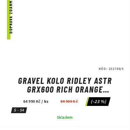
DOPRAVA ZDARMA
KÓD:
132786/S
GRAVEL KOLO RIDLEY ASTR
GRX600 RICH ORANGE
METALLIC/BLACK METALLIC
(–23 %)
64 990 Kč
/ ks
84 900 Kč
S - 54
Skladem