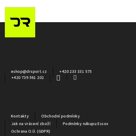
Z
á
p
a
Kontakt
t
í
eshop
@
drsport.cz
+420 233 331 575
+420 739 561 202
Důležité informace
Kontakty
Obchodní podmínky
Jak na vrácení zboží
Podmínky nákupu Essox
Ochrana O.Ú. (GDPR)