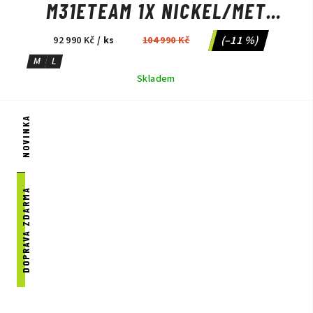
M31ETEAM 1X NICKEL/MET
CINNAMON
(–11 %)
92 990 Kč
/ ks
104 990 Kč
M
L
Skladem
NOVINKA
DOPRAVA ZDARMA