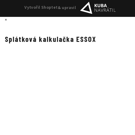
Vytvořil Shoptet
& upravil
×
Splátková kalkulačka ESSOX