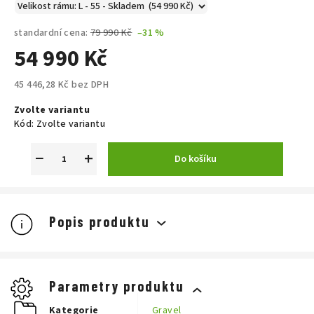
standardní cena:
79 990 Kč
–31 %
54 990 Kč
45 446,28 Kč bez DPH
Měrná
Zvolte variantu
cena:
Kód:
Zvolte variantu
−
+
Do košíku
Popis produktu
Parametry produktu
Kategorie
Gravel