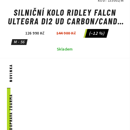
KÓD:
133002/M
SILNIČNÍ KOLO RIDLEY FALCN
ULTEGRA DI2 UD CARBON/CANDY
RED METALLIC/SILVER
(–12 %)
126 990 Kč
144 900 Kč
M - 56
Skladem
NOVINKA
DOPRAVA ZDARMA