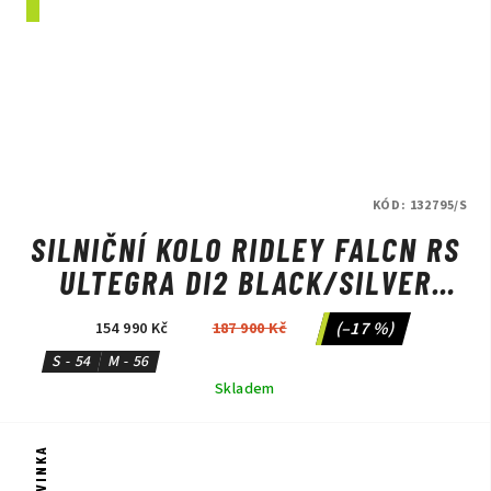
KÓD:
132795/S
SILNIČNÍ KOLO RIDLEY FALCN RS
ULTEGRA DI2 BLACK/SILVER
NEON
(–17 %)
154 990 Kč
187 900 Kč
S - 54
M - 56
Skladem
NOVINKA