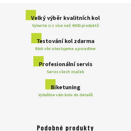
Buďte první, kdo napíše příspěvek k této položce.
Velký výběr kvalitních kol
Vyberte si z více než 4000 produktů
Přidat komentář
Testování kol zdarma
Rádi vše otestujeme a poradíme
Profesionální servis
Servis všech značek
Biketuning
Vyladíme vám kolo do detailů
Podobné produkty