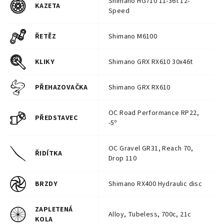
Shimano HG710 11-36t 12-
KAZETA
Speed
ŘETĚZ
Shimano M6100
KLIKY
Shimano GRX RX610 30x46t
PŘEHAZOVAČKA
Shimano GRX RX610
OC Road Performance RP22,
PŘEDSTAVEC
-5º
OC Gravel GR31, Reach 70,
ŘIDÍTKA
Drop 110
BRZDY
Shimano RX400 Hydraulic disc
ZAPLETENÁ
Alloy, Tubeless, 700c, 21c
KOLA