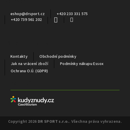
Kontakt
t
í
eshop
@
drsport.cz
+420 233 331 575
+420 739 561 202
Důležité informace
Kontakty
Obchodní podmínky
Jak na vrácení zboží
Podmínky nákupu Essox
Ochrana O.Ú. (GDPR)
Partneři
Copyright 2026
DR SPORT s.r.o.
. Všechna práva vyhrazena.