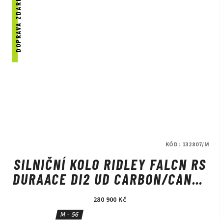
DOPRAVA ZDARMA
KÓD:
132807/M
SILNIČNÍ KOLO RIDLEY FALCN RS
DURAACE DI2 UD CARBON/CANDY
RED METALLIC/SILVER
280 900 Kč
M - 56