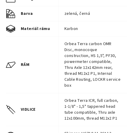
Barva
zelená, černá
Materiál rámu
Karbon
Orbea Terra carbon OMR
Disc, monocoque
construction, HS 1,5", PF30,
powermeter compatible,
RÁM
Thru Axle 12x142mm rear,
thread M12x2 P1, Internal
Cable Routing, LOCKR service
box
Orbea Terra ICR, full carbon,
1-1/8" - 1,5" tappered head
VIDLICE
tube compatible, Thru axle
12x100mm, thread M12x2 P1