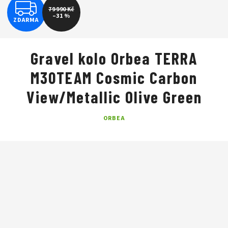
Z
79 990 Kč
–31 %
ZDARMA
D
A
Gravel kolo Orbea TERRA
R
M30TEAM Cosmic Carbon
M
View/Metallic Olive Green
A
ORBEA