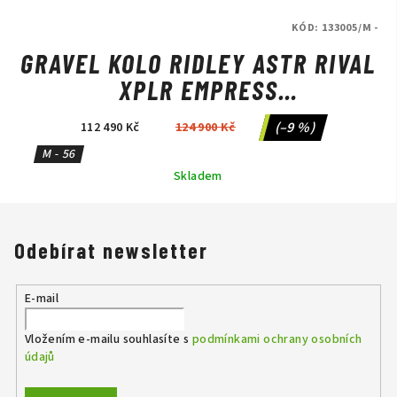
KÓD:
133005/M -
GRAVEL KOLO RIDLEY ASTR RIVAL
XPLR EMPRESS
GREY/ANTHRACITE METALLIC
(–9 %)
112 490 Kč
124 900 Kč
M - 56
Skladem
Odebírat newsletter
E-mail
Vložením e-mailu souhlasíte s
podmínkami ochrany osobních
údajů