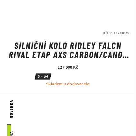
KÓD:
132801/S
SILNIČNÍ KOLO RIDLEY FALCN
RIVAL ETAP AXS CARBON/CANDY
RED METALLIC/SILVER
127 900 Kč
S - 54
Skladem u dodavatele
NOVINKA