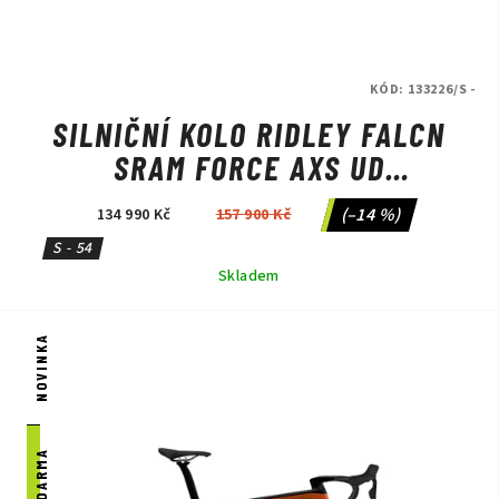
KÓD:
133226/S -
SILNIČNÍ KOLO RIDLEY FALCN
SRAM FORCE AXS UD
CARBON/CANDY RED
(–14 %)
134 990 Kč
157 900 Kč
METALLIC/SILVER
S - 54
Skladem
NOVINKA