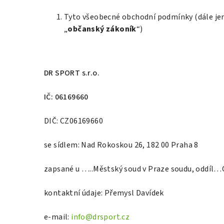
Tyto všeobecné obchodní podmínky (dále jen
„
občanský zákoník
“)
DR SPORT s.r.o.
IČ: 06169660
DIČ: CZ06169660
se sídlem: Nad Rokoskou 26, 182 00 Praha 8
zapsané u …..Městský soud v Praze
soudu, oddíl…
kontaktní údaje: Přemysl Davídek
e-mail:
info@drsport.cz