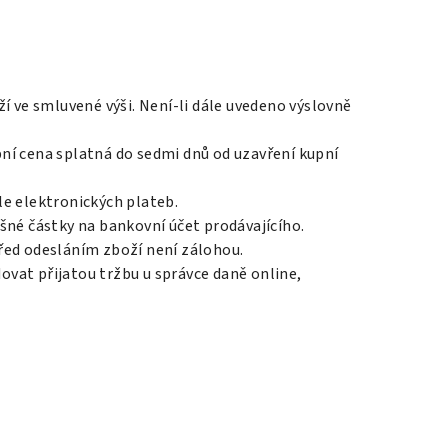
í ve smluvené výši. Není-li dále uvedeno výslovně
upní cena splatná do sedmi dnů od uzavření kupní
le elektronických plateb.
šné částky na bankovní účet prodávajícího.
před odesláním zboží není zálohou.
dovat přijatou tržbu u správce daně online,