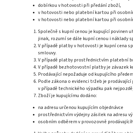
dobírkou v hotovosti při předání zboží,
v hotovosti nebo platební kartou při osobn
v hotovosti nebo platební kartou při osobní
Společně s kupní cenou je kupující povinen u
jinak, rozumí se dále kupní cenou i náklady 
V případě platby v hotovosti je kupní cena s
smlouvy.
V případě platby prostřednictvím platební b
V případě bezhotovostní platby je závazek k
Prodávající nepožaduje od kupujícího přede
Podle zákona o evidenci tržeb je prodávající
v případě technického výpadku pak nejpozděj
Zboží je kupujícímu dodáno:
na adresu určenou kupujícím objednávce
prostřednictvím výdejny zásilek na adresu výd
osobním odběrem v provozovně prodávajícíh