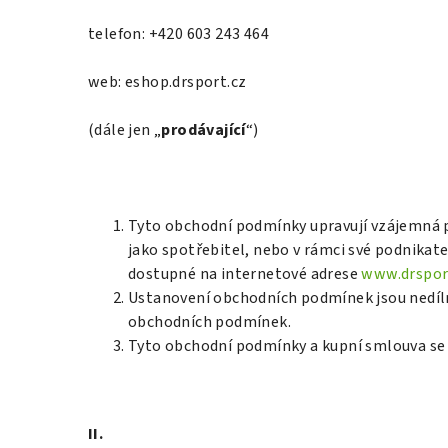
telefon: +420 603 243 464
web: eshop.drsport.cz
(dále jen „
prodávající
“)
Tyto obchodní podmínky upravují vzájemná p
jako spotřebitel, nebo v rámci své podnikatel
dostupné na internetové adrese
www.drspor
Ustanovení obchodních podmínek jsou nedíln
obchodních podmínek.
Tyto obchodní podmínky a kupní smlouva se u
II.