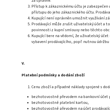
za správné.
Přístup k zákaznickému účtu je zabezpečen 
přístupu do jeho zákaznického účtu. Prodáva
Kupující není oprávněn umožnit využívání z
Prodávající může zrušit uživatelský účet a to 
povinnosti z kupní smlouvy nebo těchto ob
Kupující bere na vědomí, že uživatelský úč
vybavení prodávajícího, popř. nutnou údržb
V.
Platební podmínky a dodání zboží
Cenu zboží a případné náklady spojené s dod
bezhotovostně převodem na bankovní účet pr
bezhotovostně platební kartou,
bezhotovostně převodem na účet prodávající