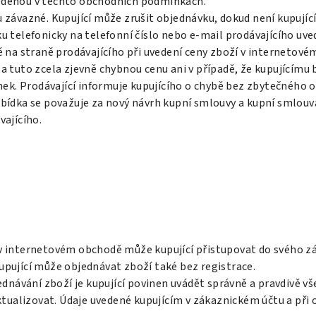
vedenou v těchto obchodních podmínkách.
u závazné. Kupující může zrušit objednávku, dokud není kupují
ku telefonicky na telefonní číslo nebo e-mail prodávajícího u
bě na straně prodávajícího při uvedení ceny zboží v internetov
za tuto zcela zjevně chybnou cenu ani v případě, že kupujícímu
k. Prodávající informuje kupujícího o chybě bez zbytečného o
dka se považuje za nový návrh kupní smlouvy a kupní smlouva
vajícího.
 v internetovém obchodě může kupující přistupovat do svého z
upující může objednávat zboží také bez registrace.
jednávání zboží je kupující povinen uvádět správně a pravdivě v
aktualizovat. Údaje uvedené kupujícím v zákaznickém účtu a př