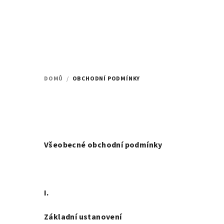
Přejít
na
obsah
DOMŮ
/
OBCHODNÍ PODMÍNKY
Všeobecné obchodní podmínky
I.
Základní ustanovení