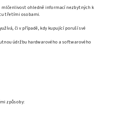
t mlčenlivost ohledně informací nezbytných k
tu třetími osobami.
užívá, či v případě, kdy kupující poruší své
a nutnou údržbu hardwarového a softwarového
ími způsoby: