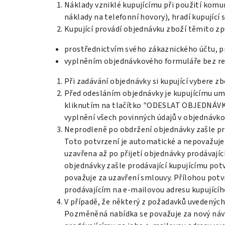
Náklady vzniklé kupujícímu při použití komu
náklady na telefonní hovory), hradí kupující 
Kupující provádí objednávku zboží těmito zp
prostřednictvím svého zákaznického účtu, p
vyplněním objednávkového formuláře bez re
Při zadávání objednávky si kupující vybere zb
Před odesláním objednávky je kupujícímu umo
kliknutím na tlačítko "ODESLAT OBJEDNÁVKU
vyplnění všech povinných údajů v objednávk
Neprodleně po obdržení objednávky zašle pro
Toto potvrzení je automatické a nepovažuje 
uzavřena až po přijetí objednávky prodávají
objednávky zašle prodávající kupujícímu potv
považuje za uzavření smlouvy. Přílohou pot
prodávajícím na e-mailovou adresu kupujícíh
V případě, že některý z požadavků uvedených
Pozměněná nabídka se považuje za nový návr