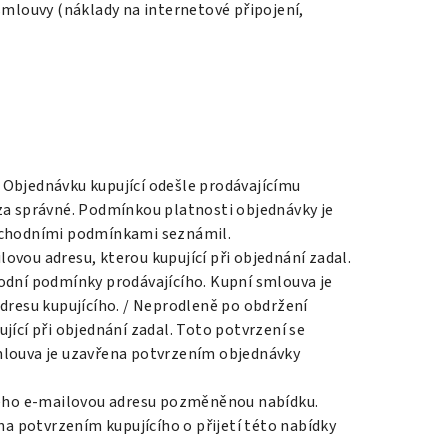
smlouvy (náklady na internetové připojení,
 Objednávku kupující odešle prodávajícímu
a správné. Podmínkou platnosti objednávky je
obchodními podmínkami seznámil.
ovou adresu, kterou kupující při objednání zadal.
hodní podmínky prodávajícího. Kupní smlouva je
adresu kupujícího. / Neprodleně po obdržení
jící při objednání zadal. Toto potvrzení se
smlouva je uzavřena potvrzením objednávky
 jeho e-mailovou adresu pozměněnou nabídku.
a potvrzením kupujícího o přijetí této nabídky