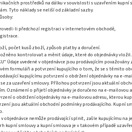
nikačních prostředků na dálku v souvislosti s uzavřením kupní 
sám. Tyto náklady se neliší od základní sazby.
ůsoby:
rovedl-li předchozí registraci v internetovém obchodě,
gistrace.
oží, počet kusů zboží, způsob platby a doručení.
žněno kontrolovat a měnit údaje, které do objednávky vložil.
" Údaje uvedené v objednávce jsou prodávajícím považovány z
ovém formuláři a potvrzení kupujícího o tom, že se s těmito 
dávající kupujícímu potvrzení o obdržení objednávky na e-mail
se za uzavření smlouvy. Přílohou potvrzení jsou aktuální obc
cím. Oznámení o přijetí objednávky je doručeno na e-mailovou 
rzení o obdržení objednávky na e-mailovou adresu, kterou kupu
vrzení jsou aktuální obchodní podmínky prodávajícího. Kupní 
o.
 v objednávce nemůže prodávající splnit, zašle kupujícímu na
h kupní smlouvy a kupní smlouva je v takovém případě uzavřen