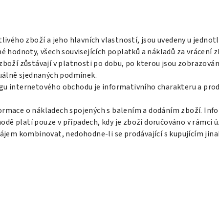
tlivého zboží a jeho hlavních vlastností, jsou uvedeny u jedno
é hodnoty, všech souvisejících poplatků a nákladů za vrácení z
zboží zůstávají v platnosti po dobu, po kterou jsou zobrazov
duálně sjednaných podmínek.
gu internetového obchodu je informativního charakteru a prodá
ormace o nákladech spojených s balením a dodáním zboží. Inf
ě platí pouze v případech, kdy je zboží doručováno v rámci ú
zájem kombinovat, nedohodne-li se prodávající s kupujícím jina