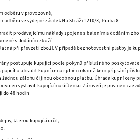
ím odběru v provozovně,
m odběru ve výdejně zásilek Na Stráži 1210/3, Praha 8
hradit prodávajícímu náklady spojené s balením a dodáním zbož
spojené s dodáním zboží.
platná při převzetí zboží. V případě bezhotovostní platby je k
rány postupuje kupující podle pokynů příslušného poskytovate
upujícího uhradit kupní cenu splněn okamžikem připsání příslu
m žádnou zálohu či jinou obdobnou platbu. Úhrada kupní ceny 
 povinen vystavit kupujícímu účtenku. Zároveň je povinen zaevi
i do 48 hodin
ejny, kterou kupující určil,
o.