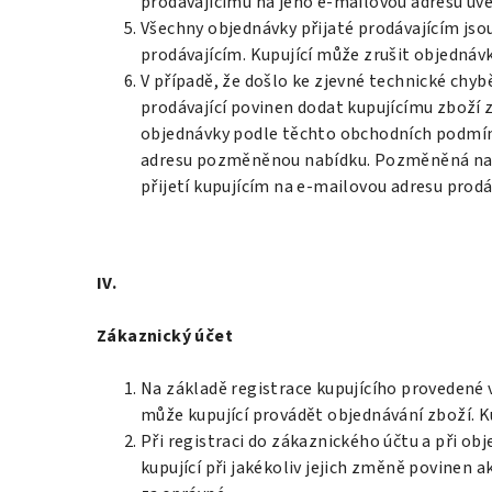
prodávajícímu na jeho e-mailovou adresu u
Všechny objednávky přijaté prodávajícím jso
prodávajícím. Kupující může zrušit objednáv
V případě, že došlo ke zjevné technické chy
prodávající povinen dodat kupujícímu zboží 
objednávky podle těchto obchodních podmíne
adresu pozměněnou nabídku. Pozměněná nabí
přijetí kupujícím na e-mailovou adresu prodá
IV.
Zákaznický účet
Na základě registrace kupujícího provedené
může kupující provádět objednávání zboží. K
Při registraci do zákaznického účtu a při ob
kupující při jakékoliv jejich změně povinen 