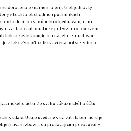
címu doručeno oznámení o přijetí objednávky
vedený v těchto obchodních podmínkách.
ém obchodě nebo v průběhu objednávání, není
 bylo zasláno automatické potvrzení o obdržení
dkladu a zašle kupujícímu na jeho e-mailovou
 je v takovém případě uzavřena potvrzením o
ákaznického účtu. Ze svého zákaznického účtu
šechny údaje. Údaje uvedené v uživatelském účtu je
i objednávání zboží jsou prodávajícím považovány