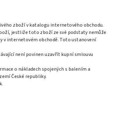
tlivého zboží v katalogu internetového obchodu.
boží, jestliže toto zboží ze své podstaty nemůže
ány v internetovém obchodě. Toto ustanovení
vající není povinen uzavřít kupní smlouvu
ormace o nákladech spojených s balením a
zemí České republiky.
k.