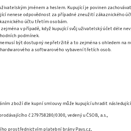
uživatelským jménem a heslem. Kupující je povinen zachováva
jící nenese odpovědnost za případné zneužití zákaznického úč
ákaznického účtu třetím osobám.
zejména v případě, když kupující svůj uživatelský účet déle nevy
chodních podmínek.
et nemusí být dostupný nepřetržitě a to zejména s ohledem n
u hardwarového a softwarového vybavení třetích osob.
áním zboží dle kupní smlouvy může kupující uhradit následujíc
odávajícího č 279758280/0300, vedený u ČSOB, a.s.,
ho prostřednictvím platební brány Pays.cz,