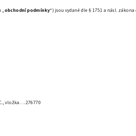
 „
obchodní podmínky
“) jsou vydané dle § 1751 a násl. zákona
C., vložka….276770