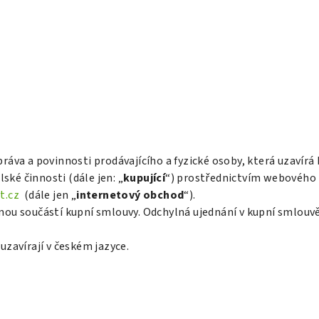
ráva a povinnosti prodávajícího a fyzické osoby, která uzavír
ské činnosti (dále jen: „
kupující
“) prostřednictvím webového
t.cz
(dále jen „
internetový obchod
“).
ou součástí kupní smlouvy. Odchylná ujednání v kupní smlouv
zavírají v českém jazyce.