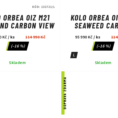
KÓD:
131721/L
 ORBEA OIZ M21
KOLO ORBEA OI
ND CARBON VIEW
SEAWEED CA
VIEW/SPACE
0 Kč
/ ks
114 990 Kč
95 990 Kč
/ ks
114
GREEN
(–16 %)
(–16 %)
L
Skladem
Skladem
DOPRAVA ZDARMA