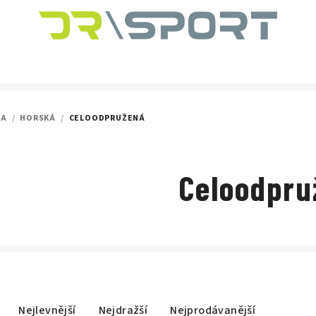
LA
/
HORSKÁ
/
CELOODPRUŽENÁ
Celoodpru
Nejlevnější
Nejdražší
Nejprodávanější