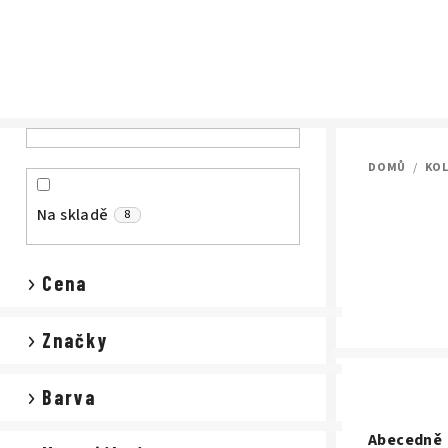
Přejít
na
obsah
P
DOMŮ
/
KO
o
s
Na skladě
8
t
Cena
r
a
Značky
n
Barva
n
Ř
Abecedně