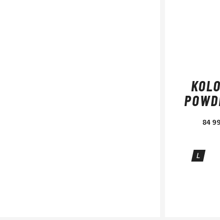
KOLO
POWD
84 9
L