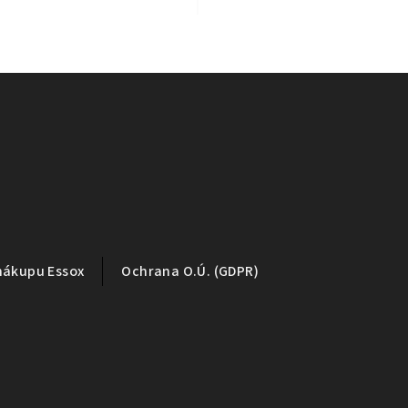
nákupu Essox
Ochrana O.Ú. (GDPR)