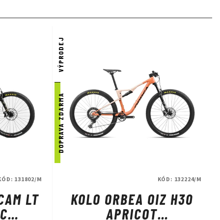
VÝPRODEJ
DOPRAVA ZDARMA
KÓD:
131802/M
KÓD:
132224/M
CAM LT
KOLO ORBEA OIZ H30
IC
APRICOT