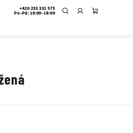
+420 233 331 575
Po-Pá: 10:00–18:00
Hledat
Přihlášení
Nákupní
košík
žená