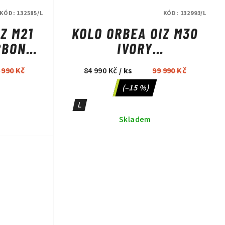
KÓD:
132585/L
KÓD:
132993/L
Z M21
KOLO ORBEA OIZ M30
RBON
IVORY
SHIP
WHITE/BUMBLEBEE
 990 Kč
84 990 Kč
/ ks
99 990 Kč
YELLOW
(–15 %)
L
Skladem