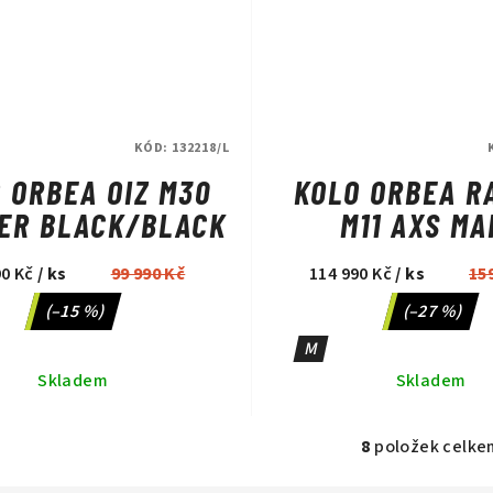
KÓD:
132218/L
 ORBEA OIZ M30
KOLO ORBEA R
ER BLACK/BLACK
M11 AXS MA
RED/BLAC
90 Kč
/ ks
99 990 Kč
114 990 Kč
/ ks
15
(–15 %)
(–27 %)
M
Skladem
Skladem
8
položek celke
O
v