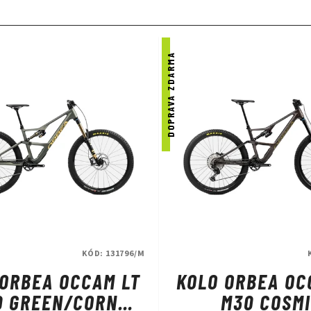
DOPRAVA ZDARMA
KÓD:
131796/M
 ORBEA OCCAM LT
KOLO ORBEA OC
0 GREEN/CORN
M30 COSM