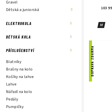
k
ů
Gravel
103 9
t
Dětská a juniorská
ů
ELEKTROKOLA
M
DĚTSKÁ KOLA
DOPRAVA ZDARMA
PŘÍSLUŠENSTVÍ
Blatníky
Brašny na kolo
Košíky na lahve
Lahve
Nářadí na kolo
Pedály
Pumpičky