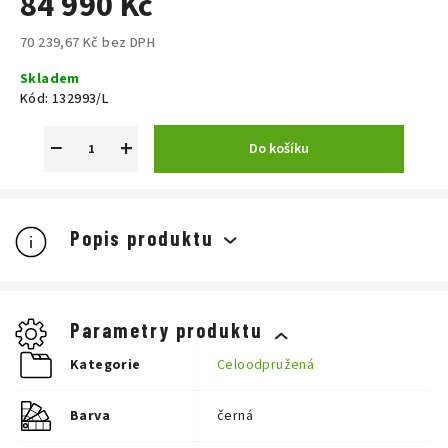
84 990 Kč
70 239,67 Kč bez DPH
Měrná
Skladem
cena:
Kód:
132993/L
−
+
Do košíku
Popis produktu
Parametry produktu
Kategorie
Celoodpružená
Barva
černá