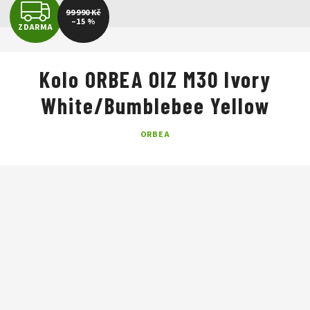
Z
99 990 Kč
–15 %
ZDARMA
D
A
Kolo ORBEA OIZ M30 Ivory
R
White/Bumblebee Yellow
M
ORBEA
A