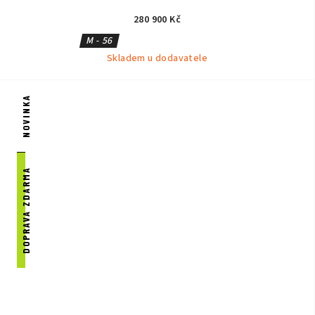
RED METALLIC/SILVER
280 900 Kč
M - 56
Skladem u dodavatele
NOVINKA
DOPRAVA ZDARMA