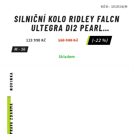
KÓD:
132816/M
SILNIČNÍ KOLO RIDLEY FALCN
ULTEGRA DI2 PEARL
WHITE/SILVER/BLACK
(–22 %)
123 990 Kč
160 900 Kč
M - 56
Skladem
NOVINKA
DOPRAVA ZDARMA