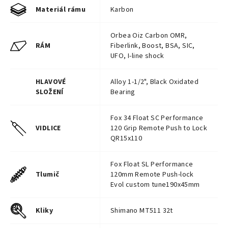
Materiál rámu
Karbon
Orbea Oiz Carbon OMR,
RÁM
Fiberlink, Boost, BSA, SIC,
UFO, I-line shock
HLAVOVÉ
Alloy 1-1/2", Black Oxidated
SLOŽENÍ
Bearing
Fox 34 Float SC Performance
VIDLICE
120 Grip Remote Push to Lock
QR15x110
Fox Float SL Performance
Tlumič
120mm Remote Push-lock
Evol custom tune190x45mm
Kliky
Shimano MT511 32t