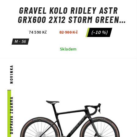
GRAVEL KOLO RIDLEY ASTR
GRX600 2X12 STORM GREEN
METALLIC/LIME GREEN
(–10 %)
74 590 Kč
82 900 Kč
M - 56
Skladem
NOVINKA
DOPRAVA ZDARMA