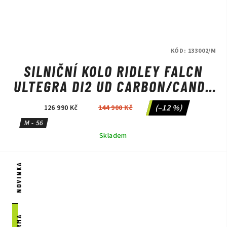
KÓD:
133002/M
SILNIČNÍ KOLO RIDLEY FALCN
ULTEGRA DI2 UD CARBON/CANDY
RED METALLIC/SILVER
(–12 %)
126 990 Kč
144 900 Kč
M - 56
Skladem
NOVINKA