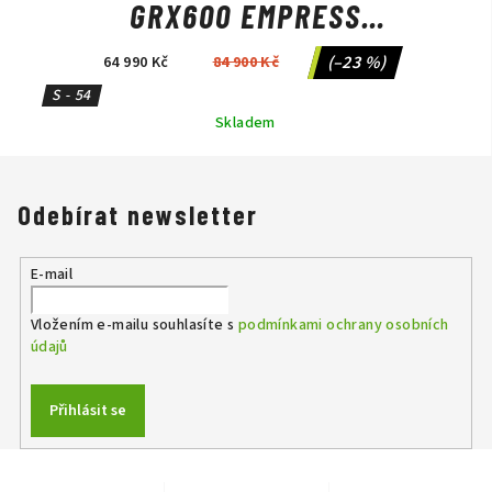
GRX600 EMPRESS
GREY/ANTHRACITE METALLIC
(–23 %)
64 990 Kč
84 900 Kč
S - 54
Skladem
Odebírat newsletter
E-mail
Vložením e-mailu souhlasíte s
podmínkami ochrany osobních
údajů
Přihlásit se