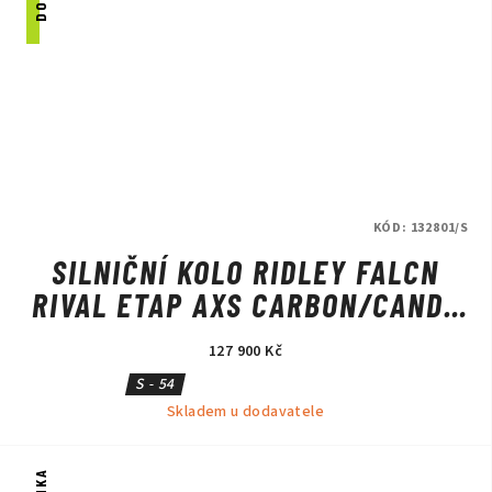
KÓD:
132801/S
SILNIČNÍ KOLO RIDLEY FALCN
RIVAL ETAP AXS CARBON/CANDY
RED METALLIC/SILVER
127 900 Kč
S - 54
Skladem u dodavatele