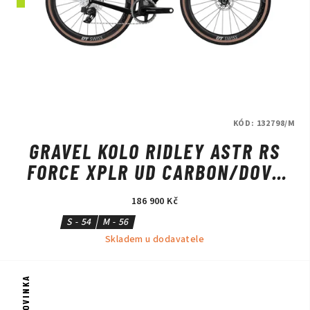
KÓD:
132798/M
GRAVEL KOLO RIDLEY ASTR RS
FORCE XPLR UD CARBON/DOVE
GREY
186 900 Kč
S - 54
M - 56
Skladem u dodavatele
NOVINKA