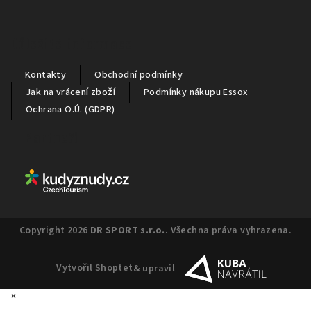
Důležité informace
Kontakty
Obchodní podmínky
Jak na vrácení zboží
Podmínky nákupu Essox
Ochrana O.Ú. (GDPR)
Partneři
Copyright 2026
DR SPORT s.r.o.
. Všechna práva vyhrazena.
Vytvořil Shoptet
& upravil
×