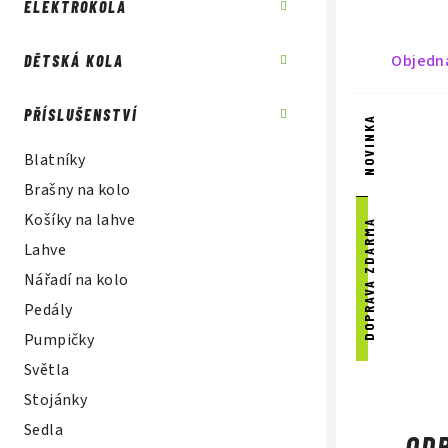
k
ů
ELEKTROKOLA
t
Objedn
DĚTSKÁ KOLA
ů
PŘÍSLUŠENSTVÍ
NOVINKA
Blatníky
Brašny na kolo
Košíky na lahve
DOPRAVA ZDARMA
Lahve
Nářadí na kolo
Pedály
Pumpičky
Světla
Stojánky
Sedla
OD