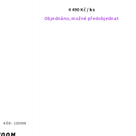
4 490 Kč
/ ks
Objednáno, možné předobjednat
KÓD:
133008
WOOM