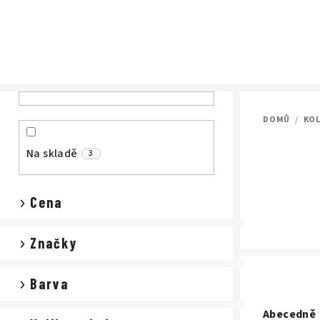
Přejít
na
obsah
P
DOMŮ
/
KO
o
s
Na skladě
3
t
Cena
r
a
Značky
n
Barva
n
Ř
Abecedně