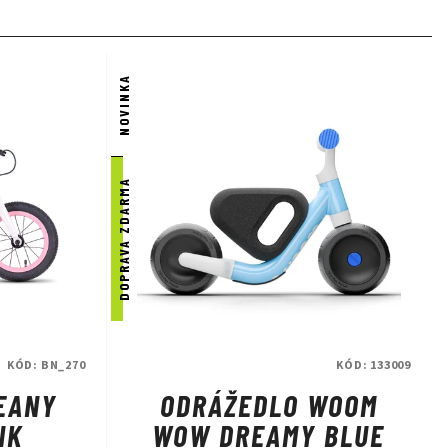
NOVINKA
DOPRAVA ZDARMA
KÓD:
BN_270
KÓD:
133009
EANY
ODRÁŽEDLO WOOM
NK
WOW DREAMY BLUE