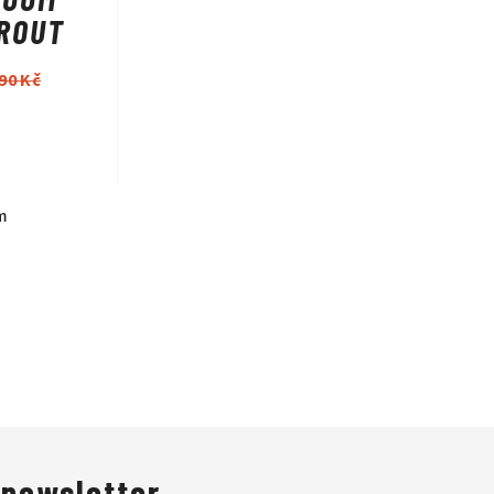
ROUT
490 Kč
m
 newsletter