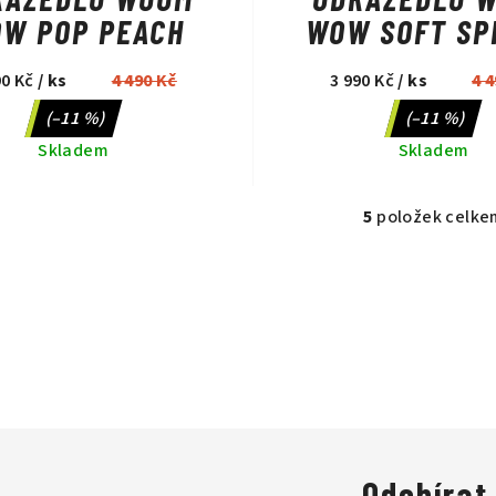
W POP PEACH
WOW SOFT SP
90 Kč
/ ks
4 490 Kč
3 990 Kč
/ ks
4 
(–11 %)
(–11 %)
Skladem
Skladem
5
položek celke
O
v
l
á
d
a
c
í
p
Odebírat