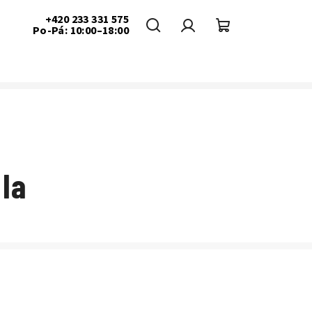
+420 233 331 575
Po-Pá: 10:00–18:00
Hledat
Přihlášení
Nákupní
košík
la