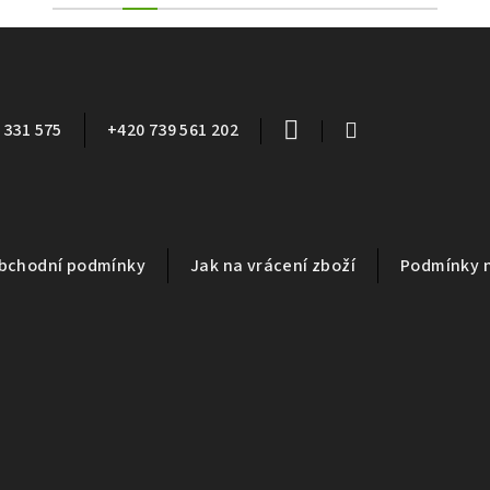
 331 575
+420 739 561 202
bchodní podmínky
Jak na vrácení zboží
Podmínky 