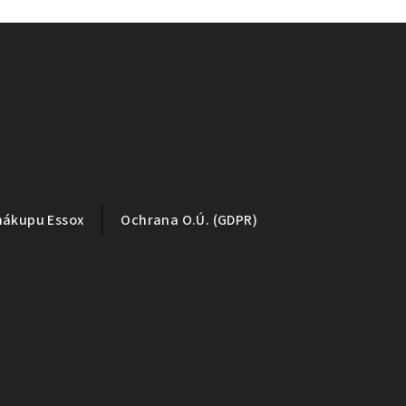
nákupu Essox
Ochrana O.Ú. (GDPR)