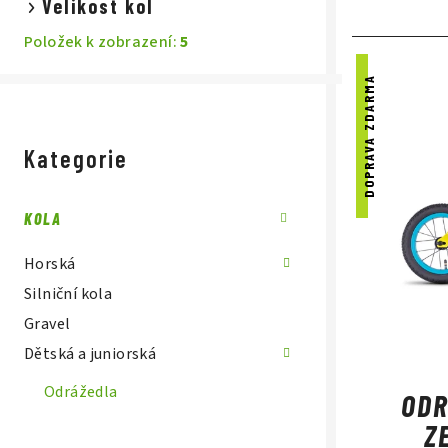
í
a
Velikost kol
p
z
Položek k zobrazení:
5
V
a
e
DOPRAVA ZDARMA
ý
n
n
Přeskočit
p
kategorie
e
í
Kategorie
i
l
p
s
KOLA
r
p
o
Horská
r
Silniční kola
d
Gravel
o
u
Dětská a juniorská
d
k
Odrážedla
ODR
u
t
Z