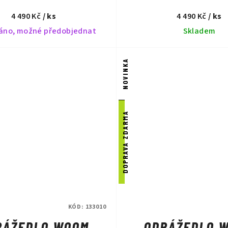
4 490 Kč
/ ks
4 490 Kč
/ ks
áno, možné předobjednat
Skladem
NOVINKA
DOPRAVA ZDARMA
KÓD:
133010
RÁŽEDLO WOOM
ODRÁŽEDLO 