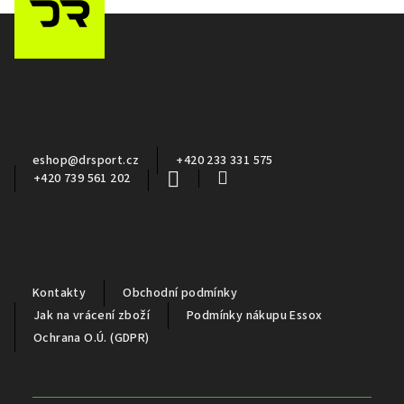
Z
á
p
a
Kontakt
t
í
eshop
@
drsport.cz
+420 233 331 575
+420 739 561 202
Důležité informace
Kontakty
Obchodní podmínky
Jak na vrácení zboží
Podmínky nákupu Essox
Ochrana O.Ú. (GDPR)
Partneři