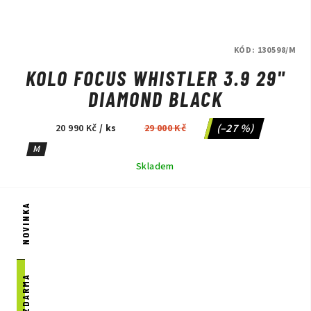
KÓD:
130598/M
KOLO FOCUS WHISTLER 3.9 29"
DIAMOND BLACK
(–27 %)
20 990 Kč
/ ks
29 000 Kč
M
Skladem
NOVINKA