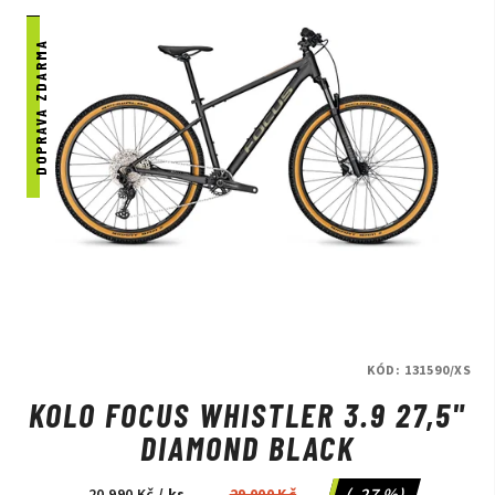
DOPRAVA ZDARMA
KÓD:
131590/XS
KOLO FOCUS WHISTLER 3.9 27,5"
DIAMOND BLACK
(–27 %)
20 990 Kč
/ ks
29 000 Kč