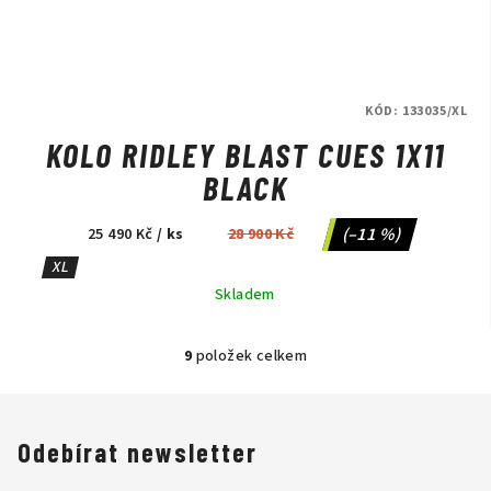
KÓD:
133035/XL
KOLO RIDLEY BLAST CUES 1X11
BLACK
(–11 %)
25 490 Kč
/ ks
28 900 Kč
XL
Skladem
9
položek celkem
O
v
l
á
Odebírat newsletter
d