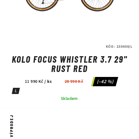
KÓD:
130400/L
KOLO FOCUS WHISTLER 3.7 29"
RUST RED
(–42 %)
11 990 Kč
/ ks
20 990 Kč
L
Skladem
VÝPRODEJ