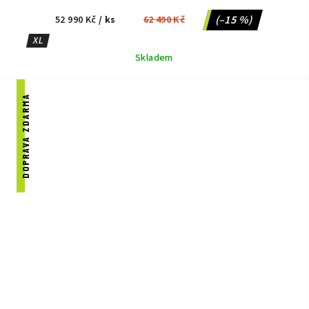
(–15 %)
52 990 Kč
/ ks
62 490 Kč
XL
Skladem
DOPRAVA ZDARMA