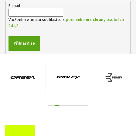
a
E-mail
c
í
Vložením e-mailu souhlasíte s
podmínkami ochrany osobních
p
údajů
r
v
k
Přihlásit se
y
v
ý
p
i
s
u