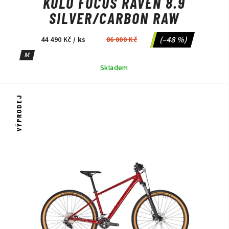
KOLO FOCUS RAVEN 8.9
SILVER/CARBON RAW
(–48 %)
44 490 Kč
/ ks
86 000 Kč
M
Skladem
VÝPRODEJ