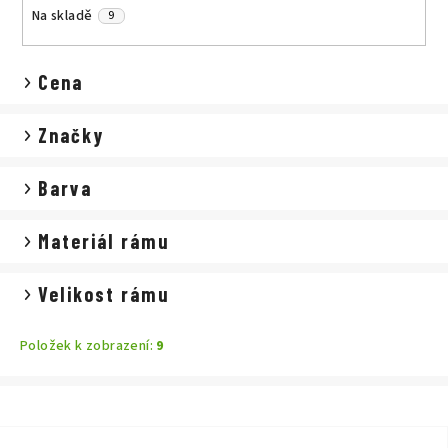
d
Na skladě
9
u
k
Cena
t
ů
Značky
Barva
Materiál rámu
Velikost rámu
Položek k zobrazení:
9
V