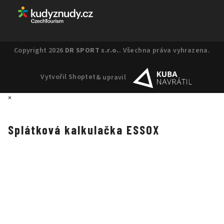
Copyright 2026
DR SPORT s.r.o.
. Všechna práva vyhrazena.
Vytvořil Shoptet
& upravil
×
Splátková kalkulačka ESSOX