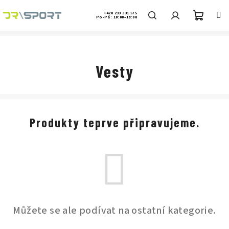
Přejít
na
+420 233 331 575
Po-Pá: 10:00–18:00
obsah
Nákup
Hledat
Přihlášení
košík
Vesty
Produkty teprve připravujeme.
Můžete se ale podívat na ostatní kategorie.