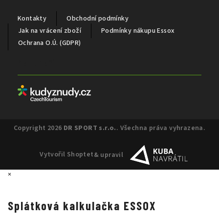
Kontakty
Obchodní podmínky
Jak na vrácení zboží
Podmínky nákupu Essox
Ochrana O.Ú. (GDPR)
Partneři
Copyright 2026
DR SPORT s.r.o.
. Všechna práva vyhrazena.
Vytvořil Shoptet
& upravil
×
Splátková kalkulačka ESSOX