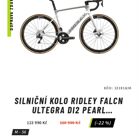
DOPRAVA ZDARMA
KÓD:
132816/M
SILNIČNÍ KOLO RIDLEY FALCN
ULTEGRA DI2 PEARL
WHITE/SILVER/BLACK
(–22 %)
123 990 Kč
160 900 Kč
M - 56