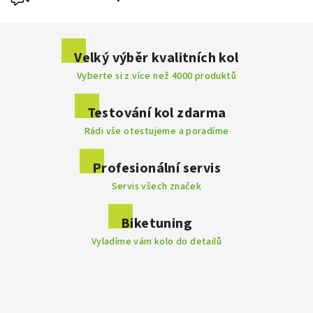
Buďte první, kdo napíše příspěvek k této položce.
Velký výběr kvalitních kol
Vyberte si z více než 4000 produktů
Přidat komentář
Testování kol zdarma
Rádi vše otestujeme a poradíme
Profesionální servis
Servis všech značek
Biketuning
Vyladíme vám kolo do detailů