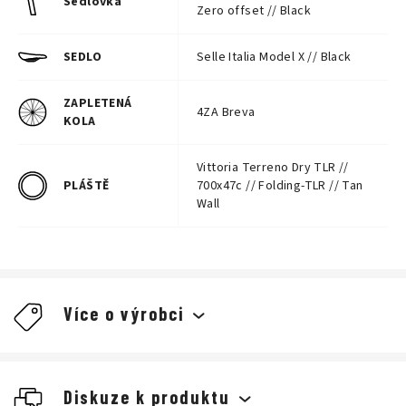
Sedlovka
Zero offset // Black
SEDLO
Selle Italia Model X // Black
ZAPLETENÁ
4ZA Breva
KOLA
Vittoria Terreno Dry TLR //
PLÁŠTĚ
700x47c // Folding-TLR // Tan
Wall
Více o výrobci
Diskuze k produktu