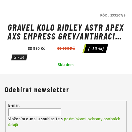
KÓD:
133107/S
GRAVEL KOLO RIDLEY ASTR APEX
AXS EMPRESS GREY/ANTHRACITE
METALLIC
(–10 %)
88 990 Kč
99 900 Kč
S - 54
Skladem
Odebírat newsletter
E-mail
Vložením e-mailu souhlasíte s
podmínkami ochrany osobních
údajů