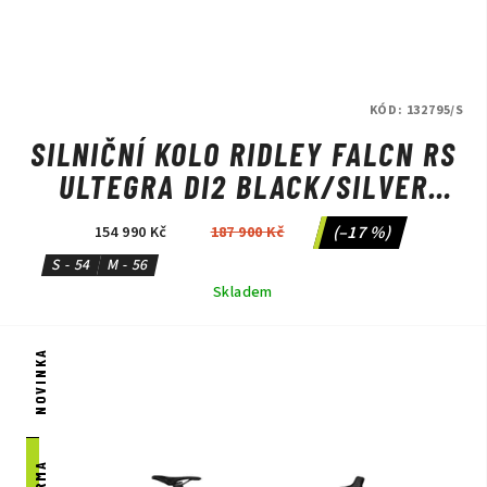
KÓD:
132795/S
SILNIČNÍ KOLO RIDLEY FALCN RS
ULTEGRA DI2 BLACK/SILVER
NEON
(–17 %)
154 990 Kč
187 900 Kč
S - 54
M - 56
Skladem
NOVINKA