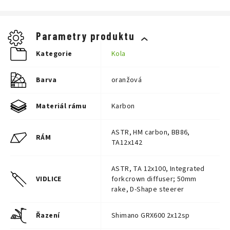
Velikost
Doporučená výška jezdce
XXS
150–160 cm
XS
160–168 cm
S
168–175 cm
Parametry produktu
M
175–182 cm
L
182–190 cm
Kategorie
Kola
XL
190–198 cm
Barva
oranžová
Materiál rámu
Karbon
ASTR, HM carbon, BB86,
RÁM
TA12x142
ASTR, TA 12x100, Integrated
VIDLICE
forkcrown diffuser; 50mm
rake, D-Shape steerer
Řazení
Shimano GRX600 2x12sp