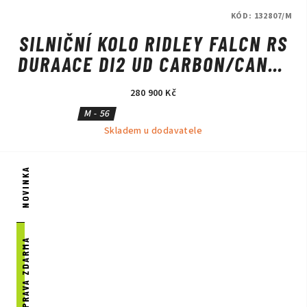
KÓD:
132807/M
SILNIČNÍ KOLO RIDLEY FALCN RS
DURAACE DI2 UD CARBON/CANDY
RED METALLIC/SILVER
280 900 Kč
M - 56
Skladem u dodavatele
NOVINKA
DOPRAVA ZDARMA