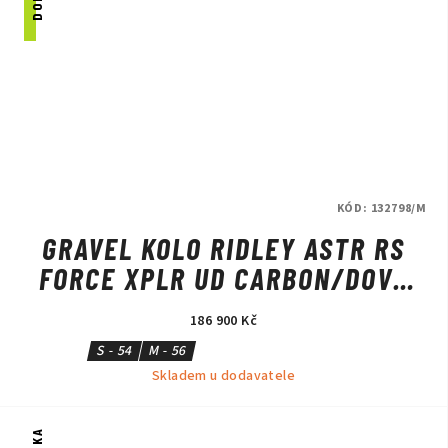
KÓD:
132798/M
GRAVEL KOLO RIDLEY ASTR RS
FORCE XPLR UD CARBON/DOVE
GREY
186 900 Kč
S - 54
M - 56
Skladem u dodavatele