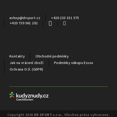
a
Kontakt
t
í
eshop
@
drsport.cz
+420 233 331 575
+420 739 561 202
Důležité informace
Kontakty
Obchodní podmínky
Jak na vrácení zboží
Podmínky nákupu Essox
Ochrana O.Ú. (GDPR)
Partneři
Copyright 2026
DR SPORT s.r.o.
. Všechna práva vyhrazena.