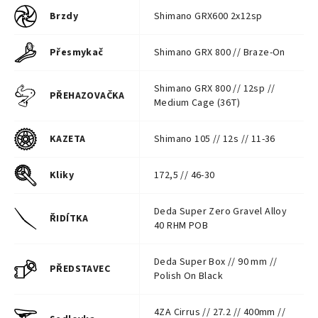
Brzdy
Shimano GRX600 2x12sp
Přesmykač
Shimano GRX 800 // Braze-On
Shimano GRX 800 // 12sp //
PŘEHAZOVAČKA
Medium Cage (36T)
KAZETA
Shimano 105 // 12s // 11-36
Kliky
172,5 // 46-30
Deda Super Zero Gravel Alloy
ŘIDÍTKA
40 RHM POB
Deda Super Box // 90 mm //
PŘEDSTAVEC
Polish On Black
4ZA Cirrus // 27.2 // 400mm //