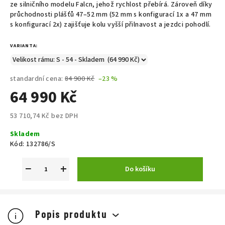
ze silničního modelu Falcn, jehož rychlost přebírá. Zároveň díky
průchodnosti plášťů 47–52 mm (52 mm s konfigurací 1x a 47 mm
s konfigurací 2x) zajišťuje kolu vyšší přilnavost a jezdci pohodlí.
VARIANTA:
standardní cena:
84 900 Kč
–23 %
64 990 Kč
53 710,74 Kč bez DPH
Měrná
Skladem
cena:
Kód:
132786/S
−
+
Do košíku
Popis produktu