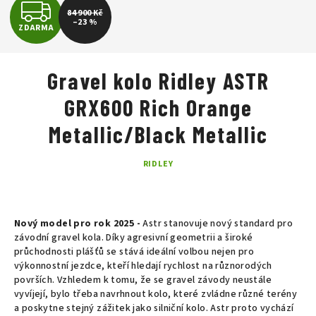
Z
84 900 Kč
–23 %
ZDARMA
D
A
Gravel kolo Ridley ASTR
R
GRX600 Rich Orange
M
Metallic/Black Metallic
A
RIDLEY
Nový model pro rok 2025 -
Astr stanovuje nový standard pro
závodní gravel kola. Díky agresivní geometrii a široké
průchodnosti plášťů se stává ideální volbou nejen pro
výkonnostní jezdce, kteří hledají rychlost na různorodých
površích. Vzhledem k tomu, že se gravel závody neustále
vyvíjejí, bylo třeba navrhnout kolo, které zvládne různé terény
a poskytne stejný zážitek jako silniční kolo. Astr proto vychází