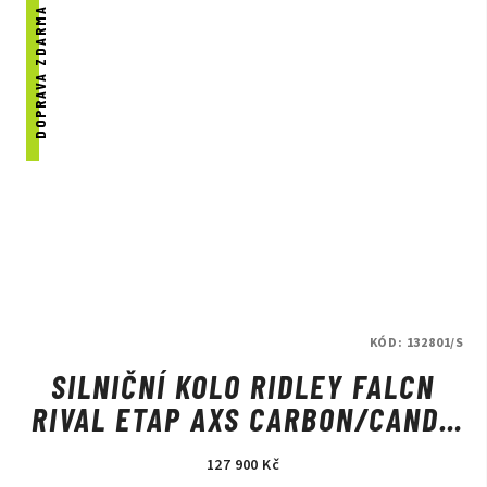
DOPRAVA ZDARMA
KÓD:
132801/S
SILNIČNÍ KOLO RIDLEY FALCN
RIVAL ETAP AXS CARBON/CANDY
RED METALLIC/SILVER
127 900 Kč