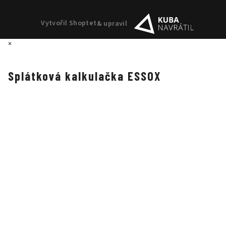
Vytvořil Shoptet
& upravil
×
Splátková kalkulačka ESSOX