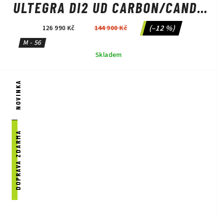
ULTEGRA DI2 UD CARBON/CANDY
RED METALLIC/SILVER
(–12 %)
126 990 Kč
144 900 Kč
M - 56
Skladem
NOVINKA
DOPRAVA ZDARMA