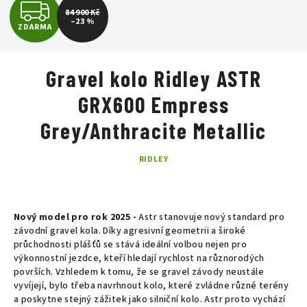
Z
84 900 Kč
–23 %
ZDARMA
D
A
Gravel kolo Ridley ASTR
R
GRX600 Empress
M
Grey/Anthracite Metallic
A
RIDLEY
Nový model pro rok 2025 -
Astr stanovuje nový standard pro
závodní gravel kola. Díky agresivní geometrii a široké
průchodnosti plášťů se stává ideální volbou nejen pro
výkonnostní jezdce, kteří hledají rychlost na různorodých
površích. Vzhledem k tomu, že se gravel závody neustále
vyvíjejí, bylo třeba navrhnout kolo, které zvládne různé terény
a poskytne stejný zážitek jako silniční kolo. Astr proto vychází