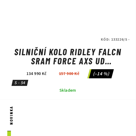
KÓD:
133226/S -
SILNIČNÍ KOLO RIDLEY FALCN
SRAM FORCE AXS UD
CARBON/CANDY RED
(–14 %)
134 990 Kč
157 900 Kč
METALLIC/SILVER
S - 54
Skladem
NOVINKA