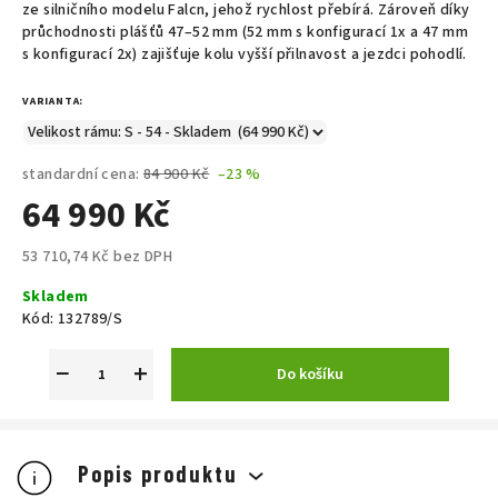
ze silničního modelu Falcn, jehož rychlost přebírá. Zároveň díky
průchodnosti plášťů 47–52 mm (52 mm s konfigurací 1x a 47 mm
s konfigurací 2x) zajišťuje kolu vyšší přilnavost a jezdci pohodlí.
VARIANTA:
standardní cena:
84 900 Kč
–23 %
64 990 Kč
53 710,74 Kč bez DPH
Měrná
Skladem
cena:
Kód:
132789/S
−
+
Do košíku
Popis produktu