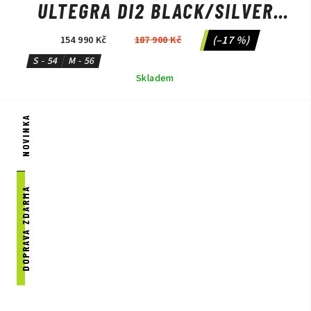
ULTEGRA DI2 BLACK/SILVER
NEON
(–17 %)
154 990 Kč
187 900 Kč
S - 54
M - 56
Skladem
NOVINKA
DOPRAVA ZDARMA