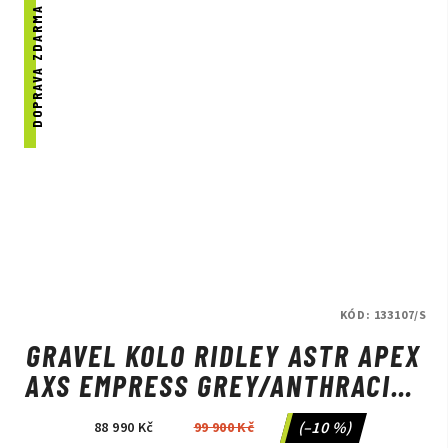
DOPRAVA ZDARMA
KÓD:
133107/S
GRAVEL KOLO RIDLEY ASTR APEX
AXS EMPRESS GREY/ANTHRACITE
METALLIC
(–10 %)
88 990 Kč
99 900 Kč