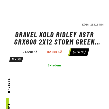
KÓD:
133184/M
GRAVEL KOLO RIDLEY ASTR
GRX600 2X12 STORM GREEN
METALLIC/LIME GREEN
(–10 %)
74 590 Kč
82 900 Kč
M - 56
Skladem
NOVINKA