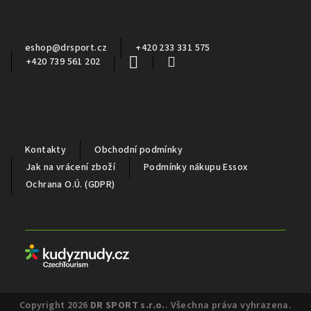
a
Kontakt
t
í
eshop
@
drsport.cz
+420 233 331 575
+420 739 561 202
Důležité informace
Kontakty
Obchodní podmínky
Jak na vrácení zboží
Podmínky nákupu Essox
Ochrana O.Ú. (GDPR)
Partneři
Copyright 2026
DR SPORT s.r.o.
. Všechna práva vyhrazena.