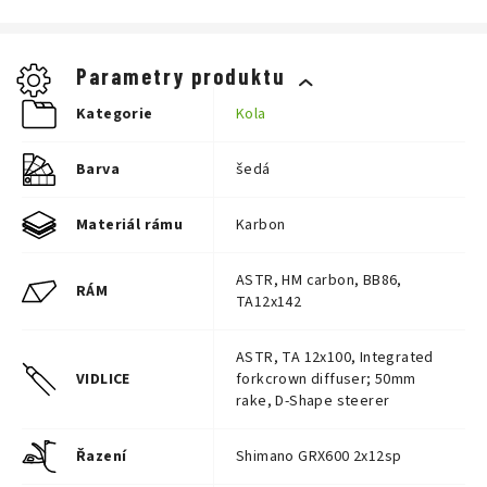
Velikost
Doporučená výška jezdce
XXS
150–160 cm
XS
160–168 cm
S
168–175 cm
Parametry produktu
M
175–182 cm
L
182–190 cm
Kategorie
Kola
XL
190–198 cm
Barva
šedá
Materiál rámu
Karbon
ASTR, HM carbon, BB86,
RÁM
TA12x142
ASTR, TA 12x100, Integrated
VIDLICE
forkcrown diffuser; 50mm
rake, D-Shape steerer
Řazení
Shimano GRX600 2x12sp