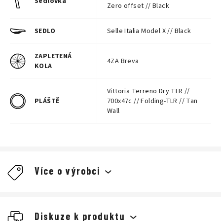
Sedlovka
Zero offset // Black
SEDLO
Selle Italia Model X // Black
ZAPLETENÁ
4ZA Breva
KOLA
Vittoria Terreno Dry TLR //
PLÁŠTĚ
700x47c // Folding-TLR // Tan
Wall
Více o výrobci
Diskuze k produktu