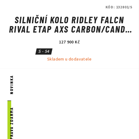
KÓD:
132801/S
SILNIČNÍ KOLO RIDLEY FALCN
RIVAL ETAP AXS CARBON/CANDY
RED METALLIC/SILVER
127 900 Kč
S - 54
Skladem u dodavatele
NOVINKA
DOPRAVA ZDARMA