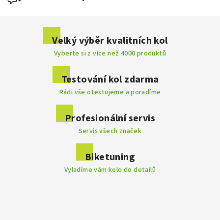
Buďte první, kdo napíše příspěvek k této položce.
Velký výběr kvalitních kol
Vyberte si z více než 4000 produktů
Přidat komentář
Testování kol zdarma
Rádi vše otestujeme a poradíme
Profesionální servis
Servis všech značek
Biketuning
Vyladíme vám kolo do detailů