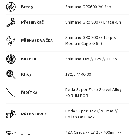
Brzdy
Shimano GRX600 2x12sp
Přesmykač
Shimano GRX 800 // Braze-On
Shimano GRX 800 // 12sp //
PŘEHAZOVAČKA
Medium Cage (36T)
KAZETA
Shimano 105 // 12s // 11-36
Kliky
172,5 // 46-30
Deda Super Zero Gravel Alloy
ŘIDÍTKA
40 RHM POB
Deda Super Box // 90 mm //
PŘEDSTAVEC
Polish On Black
4ZA Cirrus // 27.2 // 400mm //