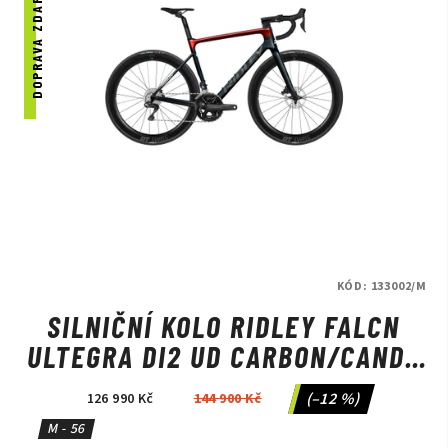
DOPRAVA ZDARMA
KÓD:
133002/M
SILNIČNÍ KOLO RIDLEY FALCN
ULTEGRA DI2 UD CARBON/CANDY
RED METALLIC/SILVER
(–12 %)
126 990 Kč
144 900 Kč
M - 56