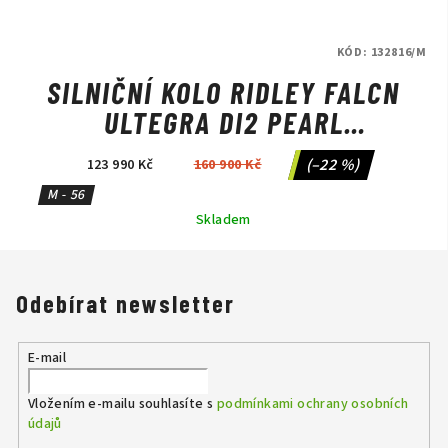
KÓD:
132816/M
SILNIČNÍ KOLO RIDLEY FALCN
ULTEGRA DI2 PEARL
WHITE/SILVER/BLACK
(–22 %)
123 990 Kč
160 900 Kč
M - 56
Skladem
Odebírat newsletter
E-mail
Vložením e-mailu souhlasíte s
podmínkami ochrany osobních
údajů