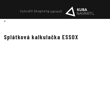
Vytvořil Shoptet
& upravil
×
Splátková kalkulačka ESSOX