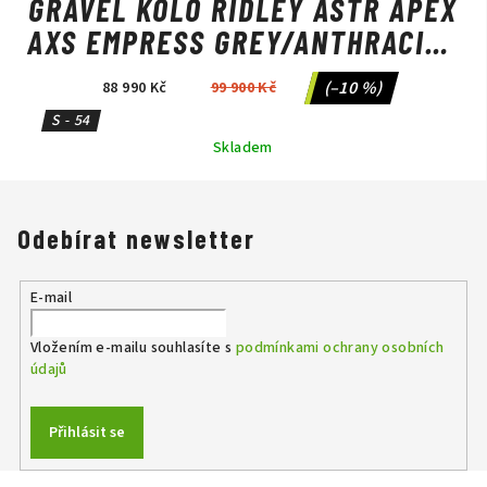
GRAVEL KOLO RIDLEY ASTR APEX
AXS EMPRESS GREY/ANTHRACITE
METALLIC
(–10 %)
88 990 Kč
99 900 Kč
S - 54
Skladem
Odebírat newsletter
E-mail
Vložením e-mailu souhlasíte s
podmínkami ochrany osobních
údajů
Přihlásit se