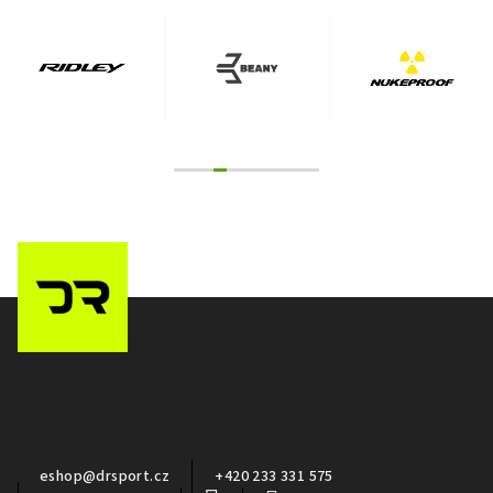
Z
á
p
a
Kontakt
t
í
eshop
@
drsport.cz
+420 233 331 575