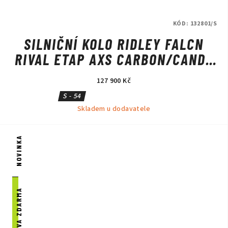
KÓD:
132801/S
SILNIČNÍ KOLO RIDLEY FALCN
RIVAL ETAP AXS CARBON/CANDY
RED METALLIC/SILVER
127 900 Kč
S - 54
Skladem u dodavatele
NOVINKA
DOPRAVA ZDARMA