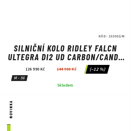
KÓD:
133002/M
SILNIČNÍ KOLO RIDLEY FALCN
ULTEGRA DI2 UD CARBON/CANDY
RED METALLIC/SILVER
(–12 %)
126 990 Kč
144 900 Kč
M - 56
Skladem
NOVINKA