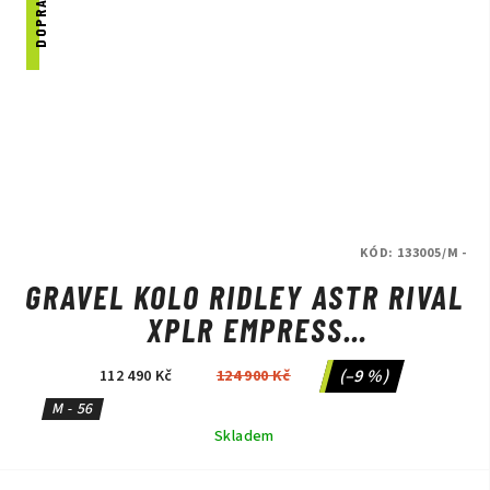
KÓD:
133005/M -
GRAVEL KOLO RIDLEY ASTR RIVAL
XPLR EMPRESS
GREY/ANTHRACITE METALLIC
(–9 %)
112 490 Kč
124 900 Kč
M - 56
Skladem