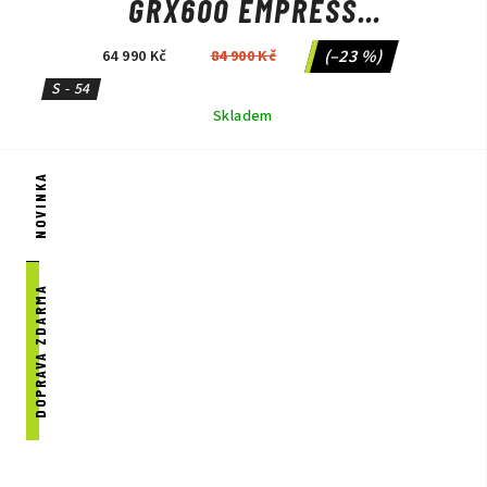
GRX600 EMPRESS
GREY/ANTHRACITE METALLIC
(–23 %)
64 990 Kč
84 900 Kč
S - 54
Skladem
NOVINKA
DOPRAVA ZDARMA