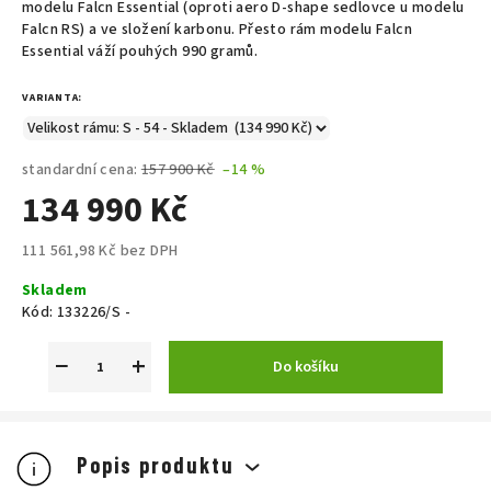
modelu Falcn Essential (oproti aero D-shape sedlovce u modelu
Falcn RS) a ve složení karbonu. Přesto rám modelu Falcn
Essential váží pouhých 990 gramů.
VARIANTA:
standardní cena:
157 900 Kč
–14 %
134 990 Kč
111 561,98 Kč bez DPH
Měrná
Skladem
cena:
Kód:
133226/S -
−
+
Do košíku
Popis produktu