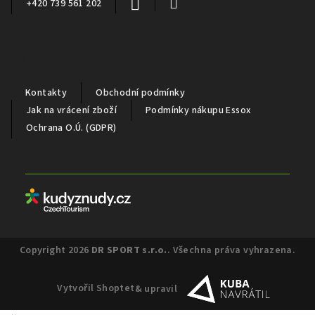
+420 739 561 202
Důležité informace
Kontakty
Obchodní podmínky
Jak na vrácení zboží
Podmínky nákupu Essox
Ochrana O.Ú. (GDPR)
Partneři
Copyright 2026
DR SPORT s.r.o.
. Všechna práva vyhrazena.
Vytvořil Shoptet
& upravil