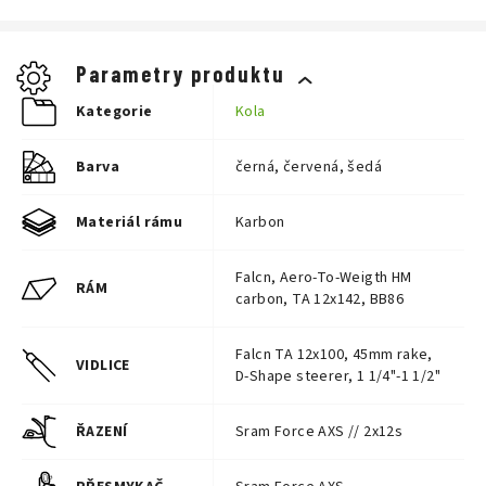
Velikost
Doporučená výška jezdce
XXS
150–160 cm
Parametry produktu
XS
160–168 cm
S
Kategorie
168–175 cm
Kola
M
175–182 cm
L
182–190 cm
Barva
černá, červená, šedá
XL
190–198 cm
Materiál rámu
Karbon
Falcn, Aero-To-Weigth HM
RÁM
carbon, TA 12x142, BB86
Falcn TA 12x100, 45mm rake,
VIDLICE
D-Shape steerer, 1 1/4"-1 1/2"
ŘAZENÍ
Sram Force AXS // 2x12s