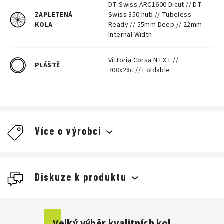
DT Swiss ARC1600 Dicut // DT
ZAPLETENÁ
Swiss 350 hub // Tubeless
KOLA
Ready // 55mm Deep // 22mm
Internal Width
Vittoria Corsa N.EXT //
PLÁŠTĚ
700x28c // Foldable
Více o výrobci
Diskuze k produktu
Buďte první, kdo napíše příspěvek k této položce.
Velký výběr kvalitních kol