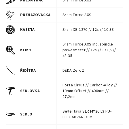
PŘESMYKAČ
Sram Force AXS
PŘEHAZOVAČKA
Sram Force AXS
KAZETA
Sram XG-1270 // 12s // 10-33
Sram Force AXS incl spindle
KLIKY
powermeter // 12s // 172,5 //
48-35
ŘIDÍTKA
DEDA Zero2
Forza Cirrus // Carbon-Alloy //
SEDLOVKA
10mm Offset // 400mm //
27,2mm
Selle Italia SLR MY26 L3 PU-
SEDLO
FLEX ADVAN OEM