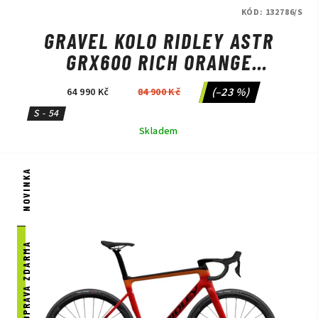
KÓD:
132786/S
GRAVEL KOLO RIDLEY ASTR
GRX600 RICH ORANGE
METALLIC/BLACK METALLIC
(–23 %)
64 990 Kč
84 900 Kč
S - 54
Skladem
NOVINKA
DOPRAVA ZDARMA