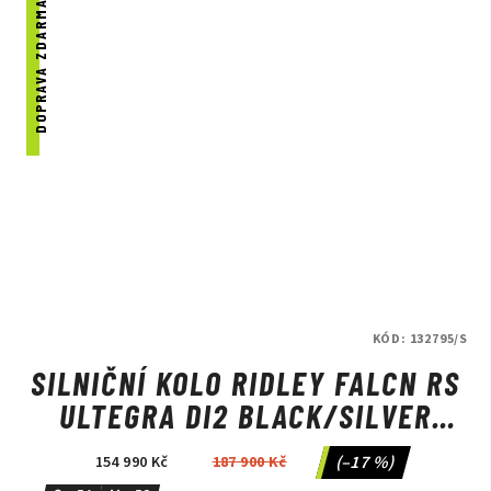
DOPRAVA ZDARMA
KÓD:
132795/S
SILNIČNÍ KOLO RIDLEY FALCN RS
ULTEGRA DI2 BLACK/SILVER
NEON
(–17 %)
154 990 Kč
187 900 Kč