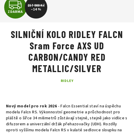
Z
157 900 Kč
–14 %
ZDARMA
D
A
SILNIČNÍ KOLO RIDLEY FALCN
R
Sram Force AXS UD
M
CARBON/CANDY RED
A
METALLIC/SILVER
RIDLEY
Nový model pro rok 2026
-
Falcn Essential staví na úspěchu
modelu Falcn RS. Výkonnostní geometrie a průchodnost pro
pláště o šířce 34 milimetrů zůstávají stejné, stejně jako vidlice s
difuzorem a univerzální držák přehazovačky (UDH). Rozdíly
oproti vyššímu modelu Falcn RS v kulaté sedlovce sloupku na