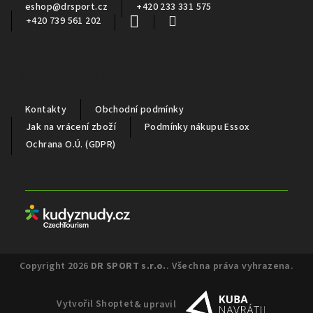
eshop
@
drsport.cz
+420 233 331 575
+420 739 561 202
Důležité informace
Kontakty
Obchodní podmínky
Jak na vrácení zboží
Podmínky nákupu Essox
Ochrana O.Ú. (GDPR)
Partneři
Copyright 2026
DR SPORT s.r.o.
. Všechna práva vyhrazena.
Vytvořil Shoptet
& upravil