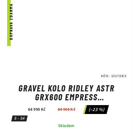
DOPRAVA ZDARMA
KÓD:
132789/S
GRAVEL KOLO RIDLEY ASTR
GRX600 EMPRESS
GREY/ANTHRACITE METALLIC
(–23 %)
64 990 Kč
84 900 Kč
S - 54
Skladem