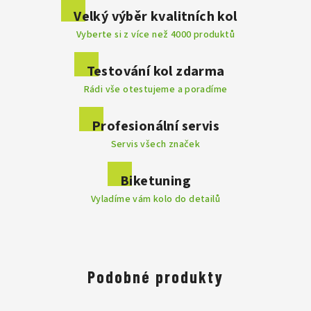
Buďte první, kdo napíše příspěvek k této položce.
Velký výběr kvalitních kol
Vyberte si z více než 4000 produktů
Přidat komentář
Testování kol zdarma
Rádi vše otestujeme a poradíme
. Výrobce
Profesionální servis
disponuje velkým a moderním testovacím centrem, kde se
Servis všech značek
vyvíjí nespočet prototypů a technologií, které jsou do výroby
kol implementovány. Každý model prochází řadou testů a
vyznačuje se dokonalostí do posledního detailu. Značka Focus
Biketuning
je mezi profesionály velmi známá, nabízí perfektní výkon,
Vyladíme vám kolo do detailů
vyváženost a dokáže uspokojit i ty nejnáročnější jezdce.
Focus Praha - DR SPORT je jedním z vybraných prodejců kol
značky Focus.
Přijďte nás navštívit a na kola se osobně podívat
na naší prodejně v Praze.
Podobné produkty