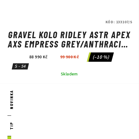
KÓD:
133107/S
GRAVEL KOLO RIDLEY ASTR APEX
AXS EMPRESS GREY/ANTHRACITE
METALLIC
(–10 %)
88 990 Kč
99 900 Kč
S - 54
Skladem
NOVINKA
TIP