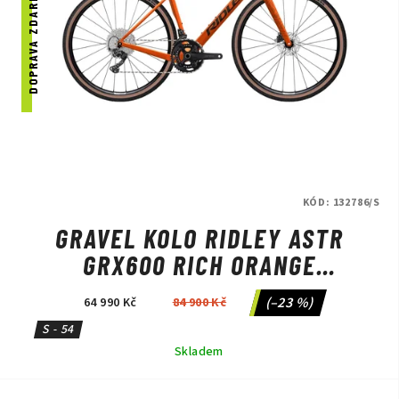
DOPRAVA ZDARMA
KÓD:
132786/S
GRAVEL KOLO RIDLEY ASTR
GRX600 RICH ORANGE
METALLIC/BLACK METALLIC
(–23 %)
64 990 Kč
84 900 Kč
S - 54
Skladem