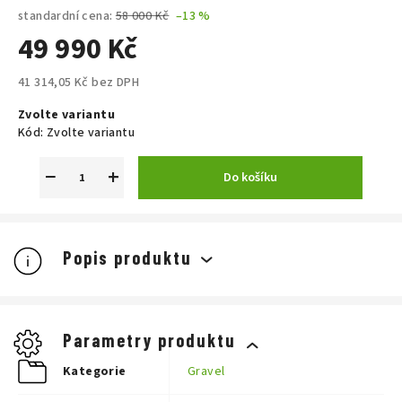
standardní cena:
58 000 Kč
–13 %
49 990 Kč
41 314,05 Kč bez DPH
Měrná
Zvolte variantu
cena:
Kód:
Zvolte variantu
−
+
Do košíku
Popis produktu
Parametry produktu
Kategorie
Gravel