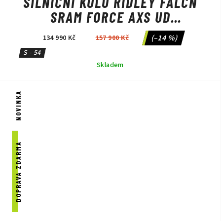
SILNIČNÍ KOLO RIDLEY FALCN
SRAM FORCE AXS UD
CARBON/CANDY RED
(–14 %)
134 990 Kč
157 900 Kč
METALLIC/SILVER
S - 54
Skladem
NOVINKA
DOPRAVA ZDARMA