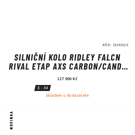
KÓD:
132801/S
SILNIČNÍ KOLO RIDLEY FALCN
RIVAL ETAP AXS CARBON/CANDY
RED METALLIC/SILVER
127 900 Kč
S - 54
Skladem u dodavatele
NOVINKA