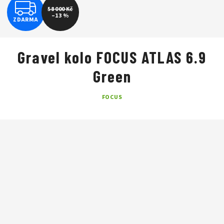
Z
58 000 Kč
–13 %
ZDARMA
D
A
Gravel kolo FOCUS ATLAS 6.9
R
Green
M
FOCUS
A