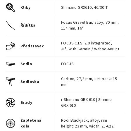
Kliky
Shimano GRX610, 46/30 T
Focus Gravel Bar, alloy, 70 mm,
Řídítka
114 mm, 16°
FOCUS C.I.S. 2.0 integrated,
Představec
-8°, with Garmin / Wahoo-Mount
Sedlo
FOCUS
Carbon, 27,2 mm, set-back: 15
Sedlovka
mm
r Shimano GRX 610 | Shimno
Brzdy
GRX 610
Zapletená
Rodi Blackjack, alloy, rim
kola
height: 23 mm, width: 25-622