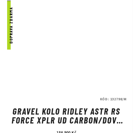
DOPRAVA ZDARMA
KÓD:
132798/M
GRAVEL KOLO RIDLEY ASTR RS
FORCE XPLR UD CARBON/DOVE
GREY
186 900 Kč