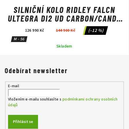
SILNIČNÍ KOLO RIDLEY FALCN
ULTEGRA DI2 UD CARBON/CANDY
RED METALLIC/SILVER
(–12 %)
126 990 Kč
144 900 Kč
M - 56
Skladem
Odebírat newsletter
E-mail
Vložením e-mailu souhlasíte s
podmínkami ochrany osobních
údajů
Přihlásit se