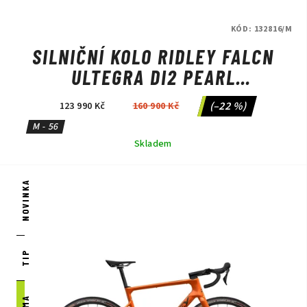
KÓD:
132816/M
SILNIČNÍ KOLO RIDLEY FALCN
ULTEGRA DI2 PEARL
WHITE/SILVER/BLACK
(–22 %)
123 990 Kč
160 900 Kč
M - 56
Skladem
NOVINKA
TIP