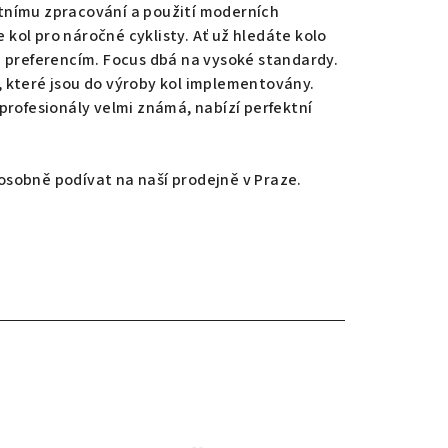
litnímu zpracování a použití moderních
 kol pro náročné cyklisty. Ať už hledáte kolo
a preferencím. Focus dbá na vysoké standardy
.
 které jsou do výroby kol implementovány.
profesionály velmi známá, nabízí perfektní
e osobně podívat na naší prodejně v Praze.