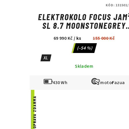
KÓD:
131501/
ELEKTROKOLO FOCUS JAM
SL 8.7 MOONSTONEGREY
GLOSSY/CARBON RAW
69 990 Kč
/ ks
155 000 Kč
GLOSSY
(–54 %)
XL
Skladem
430 Wh
Fazua
DOPRAVA ZDARMA