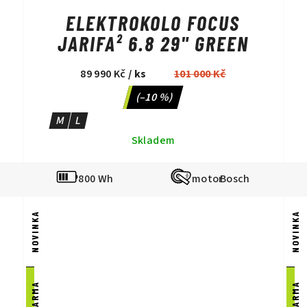
ELEKTROKOLO FOCUS
JARIFA² 6.8 29" GREEN
89 990 Kč
/ ks
101 000 Kč
(–10 %)
M
L
Skladem
800 Wh
Bosch
NOVINKA
NOVINKA