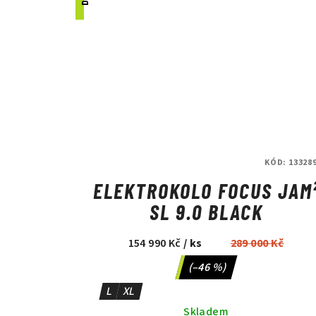
KÓD:
13328
ELEKTROKOLO FOCUS JAM
SL 9.0 BLACK
154 990 Kč
/ ks
289 000 Kč
(–46 %)
L
XL
Skladem