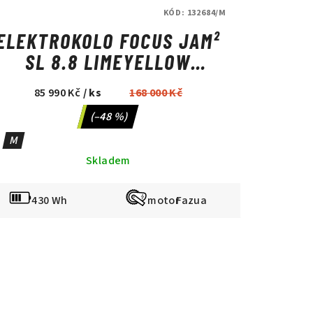
KÓD:
132684/M
ELEKTROKOLO FOCUS JAM²
SL 8.8 LIMEYELLOW
GLOSSY/CARBON RAW
85 990 Kč
/ ks
168 000 Kč
GLOSSY
(–48 %)
M
Skladem
430 Wh
Fazua