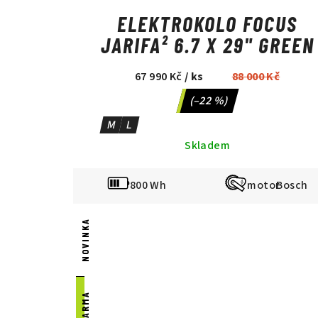
ELEKTROKOLO FOCUS
JARIFA² 6.7 X 29" GREEN
67 990 Kč
/ ks
88 000 Kč
(–22 %)
M
L
Skladem
800 Wh
Bosch
NOVINKA