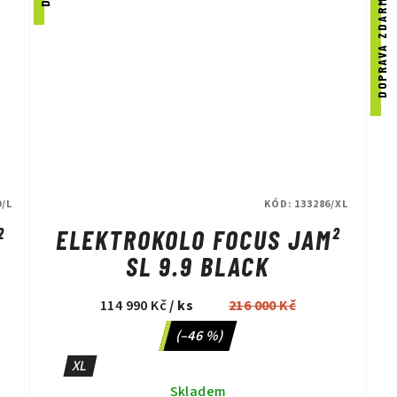
DOPRAVA ZDARMA
9/L
KÓD:
133286/XL
²
ELEKTROKOLO FOCUS JAM²
SL 9.9 BLACK
114 990 Kč
/ ks
216 000 Kč
(–46 %)
XL
Skladem