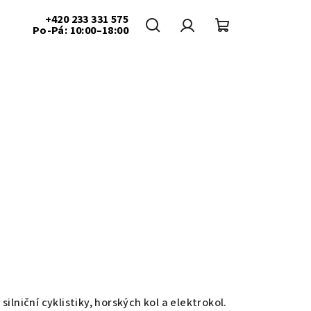
+420 233 331 575
Po-Pá: 10:00–18:00
Hledat
Přihlášení
Nákupní
košík
lniční cyklistiky, horských kol a elektrokol.