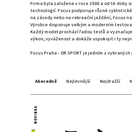
Firma byla založena v roce 1988 a od té doby s
technologií. Focus podporuje různé cyklistické
na závody nebo na rekreační ježdění, Focus na
Výrobce disponuje velkým a moderním testovac
Každý model prochází řadou testů a vyznačuje 
výkon, vyváženost a dokáže uspokojit i ty nejn
Focus Praha - DR SPORT je jedním z vybraných
Ř
Abecedně
Nejlevnější
Nejdražší
a
z
V
e
NOVINKA
ý
n
p
í