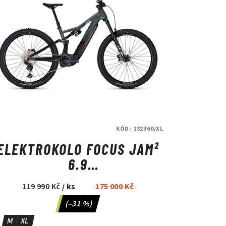
KÓD:
132360/XL
ELEKTROKOLO FOCUS JAM²
6.9
SLATEGREY/MAGICBLACK
119 990 Kč
/ ks
175 000 Kč
(–31 %)
M
XL