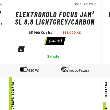
XL
KÓD:
131578/L
²
ELEKTROKOLO FOCUS JAM²
SL 8.8 LIGHTGREY/CARBON
85 990 Kč
/ ks
168 000 Kč
(–48 %)
L
Skladem
430 Wh
Fazua
DOPRAVA ZDARMA
NOVINKA