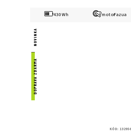
430 Wh
Fazua
NOVINKA
DOPRAVA ZDARMA
KÓD:
13295