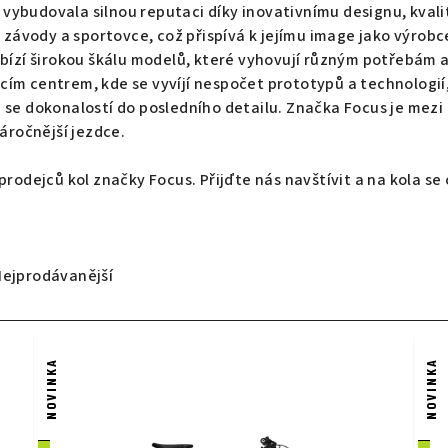
i vybudovala silnou reputaci díky inovativnímu designu, kva
 závody a sportovce, což přispívá k jejímu image jako výrobce
bízí širokou škálu modelů, které vyhovují různým potřebám 
ím centrem, kde se vyvíjí nespočet prototypů a technologií,
se dokonalostí do posledního detailu. Značka Focus je mezi 
áročnější jezdce.
 prodejců kol značky Focus.
Přijďte nás navštívit a na kola s
Nejprodávanější
NOVINKA
NOVINKA