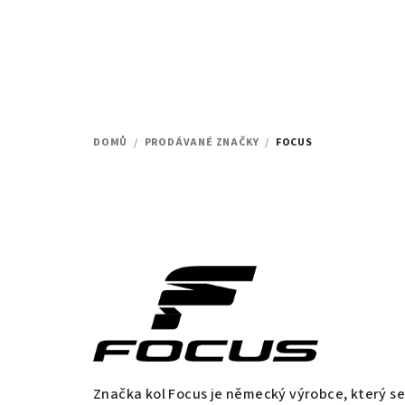
Přejít
na
obsah
DOMŮ
/
PRODÁVANÉ ZNAČKY
/
FOCUS
Značka kol Focus je německý výrobce, který se 