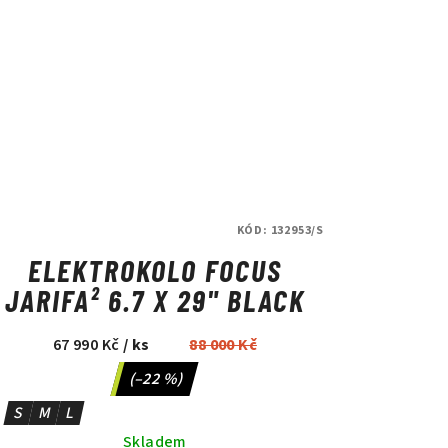
KÓD:
132953/S
ELEKTROKOLO FOCUS
JARIFA² 6.7 X 29" BLACK
67 990 Kč
/ ks
88 000 Kč
(–22 %)
S
M
L
Skladem