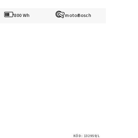
800 Wh
Bosch
KÓD:
132959/L