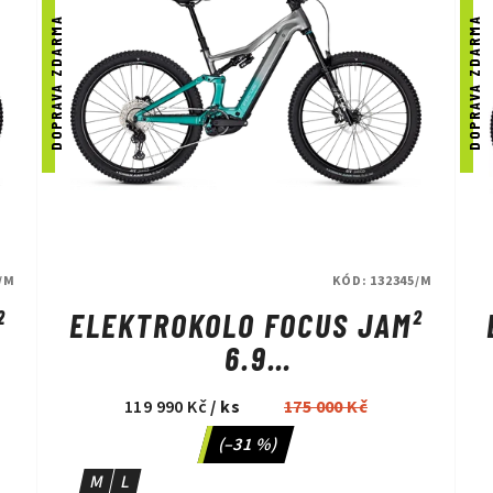
DOPRAVA ZDARMA
DOPRAVA ZDARMA
/M
KÓD:
132345/M
²
ELEKTROKOLO FOCUS JAM²
6.9
Y
NEPALSILVER/EMERALDGREEN
119 990 Kč
/ ks
175 000 Kč
(–31 %)
M
L