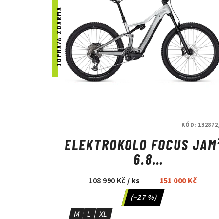
i
p
DOPRAVA ZDARMA
s
r
p
o
r
d
o
u
d
k
u
t
KÓD:
132872
k
ů
ELEKTROKOLO FOCUS JAM
t
6.8
NEPALSILVER/STEELGRE
ů
108 990 Kč
/ ks
151 000 Kč
(–27 %)
M
L
XL