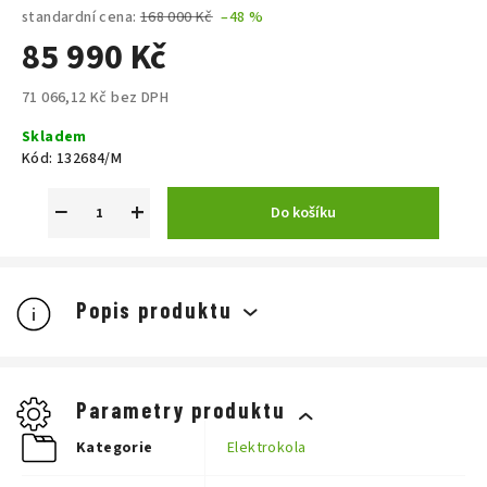
standardní cena:
168 000 Kč
–48 %
85 990 Kč
71 066,12 Kč bez DPH
Měrná
Skladem
cena:
Kód:
132684/M
−
+
Do košíku
Popis produktu
Parametry produktu
Kategorie
Elektrokola