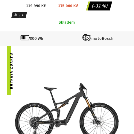
(–31 %)
119 990 Kč
175 000 Kč
M
L
Skladem
800 Wh
Bosch
DOPRAVA ZDARMA