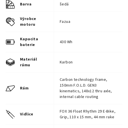
Barva
šedá
Výrobce
Fazua
motoru
Kapacita
430 Wh
baterie
Materiál
Karbon
rámu
Carbon technology frame,
150mm F.O.L.D. GEN3
Rám
kinematics, 148x12 thru axle,
internal cable routing
FOX 36 Float Rhythm 29 E-Bike,
Vidlice
Grip, 110 x 15 mm, 44 mm rake