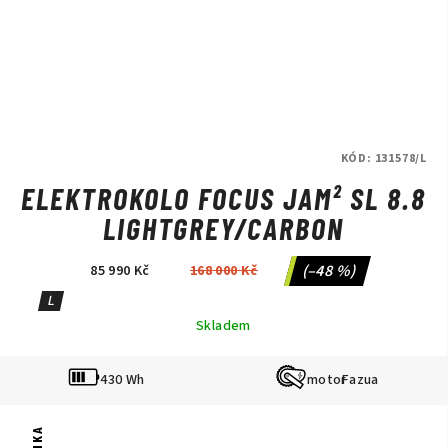
KÓD:
131578/L
ELEKTROKOLO FOCUS JAM² SL 8.8
LIGHTGREY/CARBON
(–48 %)
85 990 Kč
168 000 Kč
L
Skladem
430 Wh
Fazua