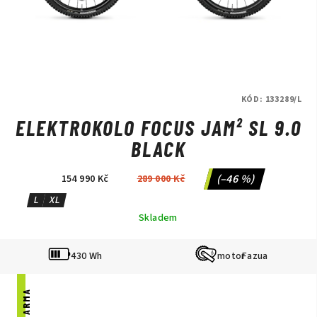
KÓD:
133289/L
ELEKTROKOLO FOCUS JAM² SL 9.0
BLACK
(–46 %)
154 990 Kč
289 000 Kč
L
XL
Skladem
430 Wh
Fazua