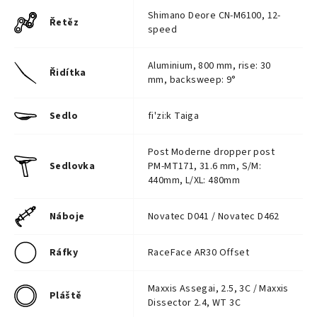
Shimano Deore CN-M6100, 12-
Řetěz
speed
Aluminium, 800 mm, rise: 30
Řidítka
mm, backsweep: 9°
Sedlo
fi'zi:k Taiga
Post Moderne dropper post
Sedlovka
PM-MT171, 31.6 mm, S/M:
440mm, L/XL: 480mm
Náboje
Novatec D041 / Novatec D462
Ráfky
RaceFace AR30 Offset
Maxxis Assegai, 2.5, 3C / Maxxis
Pláště
Dissector 2.4, WT 3C