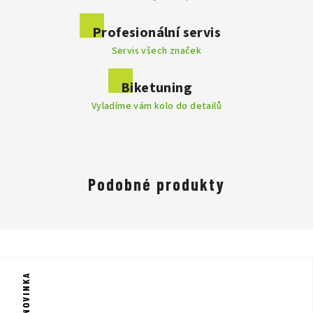
. Výrobce
Profesionální servis
disponuje velkým a moderním testovacím centrem, kde se
Servis všech značek
vyvíjí nespočet prototypů a technologií, které jsou do výroby
kol implementovány. Každý model prochází řadou testů a
vyznačuje se dokonalostí do posledního detailu. Značka Focus
Biketuning
je mezi profesionály velmi známá, nabízí perfektní výkon,
Vyladíme vám kolo do detailů
vyváženost a dokáže uspokojit i ty nejnáročnější jezdce.
Focus Praha - DR SPORT je jedním z vybraných prodejců kol
značky Focus.
Přijďte nás navštívit a na kola se osobně podívat
na naší prodejně v Praze.
Podobné produkty
NOVINKA