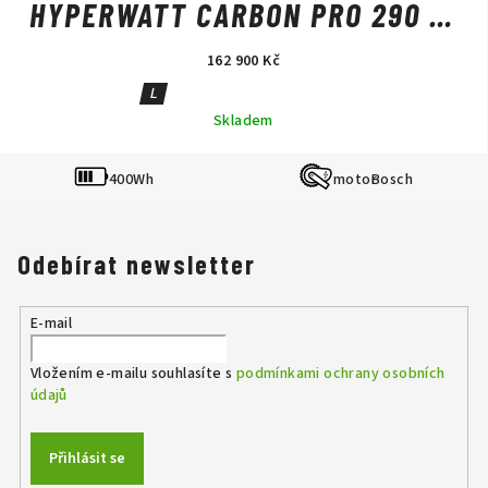
HYPERWATT CARBON PRO 290 T-
GX BLACK
162 900 Kč
L
Skladem
400Wh
Bosch
Odebírat newsletter
E-mail
Vložením e-mailu souhlasíte s
podmínkami ochrany osobních
údajů
Přihlásit se