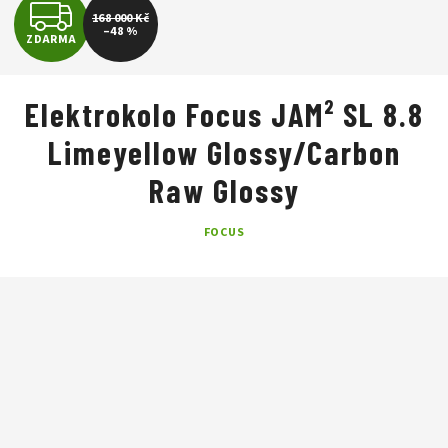
Z
168 000 Kč
–48 %
ZDARMA
D
A
Elektrokolo Focus JAM² SL 8.8
R
Limeyellow Glossy/Carbon
M
Raw Glossy
A
FOCUS