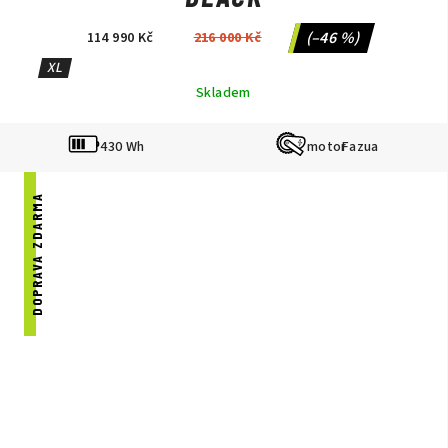
(–46 %)
114 990 Kč
216 000 Kč
XL
Skladem
430 Wh
Fazua
DOPRAVA ZDARMA