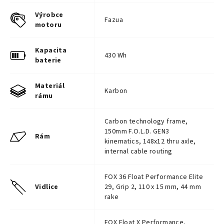
Výrobce
Fazua
motoru
Kapacita
430 Wh
baterie
Materiál
Karbon
rámu
Carbon technology frame,
150mm F.O.L.D. GEN3
Rám
kinematics, 148x12 thru axle,
internal cable routing
FOX 36 Float Performance Elite
Vidlice
29, Grip 2, 110 x 15 mm, 44 mm
rake
FOX Float X Performance,