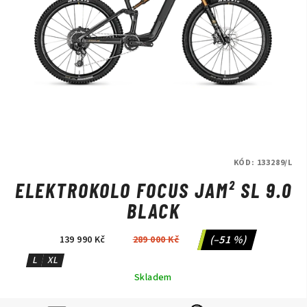
KÓD:
133289/L
ELEKTROKOLO FOCUS JAM² SL 9.0
BLACK
(–51 %)
139 990 Kč
289 000 Kč
L
XL
Skladem