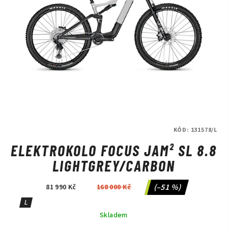
KÓD:
131578/L
ELEKTROKOLO FOCUS JAM² SL 8.8
LIGHTGREY/CARBON
(–51 %)
81 990 Kč
168 000 Kč
L
Skladem