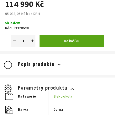
114 990 Kč
95 033,06 Kč bez DPH
Měrná
Skladem
cena:
Kód:
133286/XL
−
+
Do košíku
Popis produktu
Parametry produktu
Kategorie
Elektrokola
Barva
černá