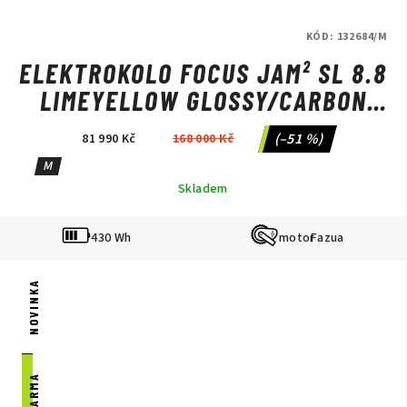
KÓD:
132684/M
ELEKTROKOLO FOCUS JAM² SL 8.8
LIMEYELLOW GLOSSY/CARBON
RAW GLOSSY
(–51 %)
81 990 Kč
168 000 Kč
M
Skladem
430 Wh
Fazua
NOVINKA