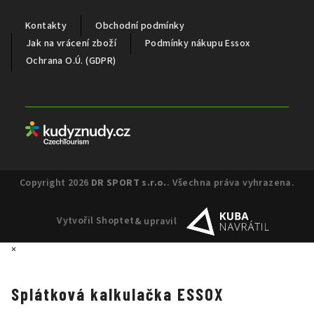
Kontakty
Obchodní podmínky
Jak na vrácení zboží
Podmínky nákupu Essox
Ochrana O.Ú. (GDPR)
Partneři
Copyright 2026
DR SPORT s.r.o.
. Všechna práva vyhrazena.
Vytvořil Shoptet
& upravil
×
Splátková kalkulačka ESSOX