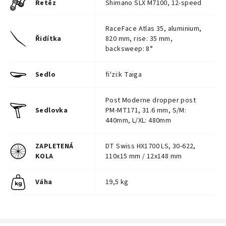
Řetěz
Shimano SLX M7100, 12-speed
RaceFace Atlas 35, aluminium,
Řidítka
820 mm, rise: 35 mm,
backsweep: 8°
Sedlo
fi'zi:k Taiga
Post Moderne dropper post
Sedlovka
PM-MT171, 31.6 mm, S/M:
440mm, L/XL: 480mm
ZAPLETENÁ
DT Swiss HX1700 LS, 30-622,
KOLA
110x15 mm / 12x148 mm
Váha
19,5 kg