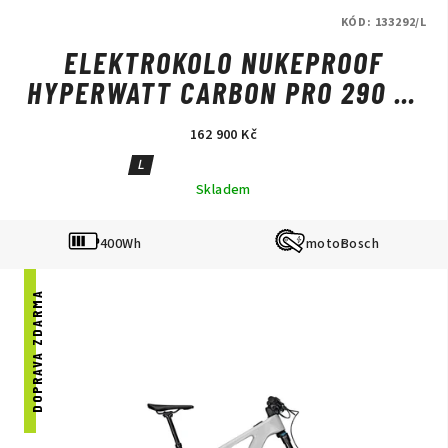
KÓD:
133292/L
ELEKTROKOLO NUKEPROOF
HYPERWATT CARBON PRO 290 T-
GX BLACK
162 900 Kč
L
Skladem
400Wh
Bosch
DOPRAVA ZDARMA