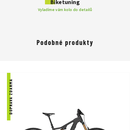
Biketuning
je mezi profesionály velmi známá, nabízí perfektní výkon,
Vyladíme vám kolo do detailů
vyváženost a dokáže uspokojit i ty nejnáročnější jezdce.
Focus Praha - DR SPORT je jedním z vybraných prodejců kol
značky Focus.
Přijďte nás navštívit a na kola se osobně podívat
na naší prodejně v Praze.
Podobné produkty
DOPRAVA ZDARMA