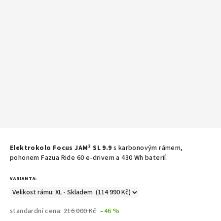
Elektrokolo Focus JAM² SL 9.9
s k
arbonovým rámem,
pohonem Fazua Ride 60 e-drivem a 430 Wh baterií.
VARIANTA:
standardní cena:
216 000 Kč
–46 %