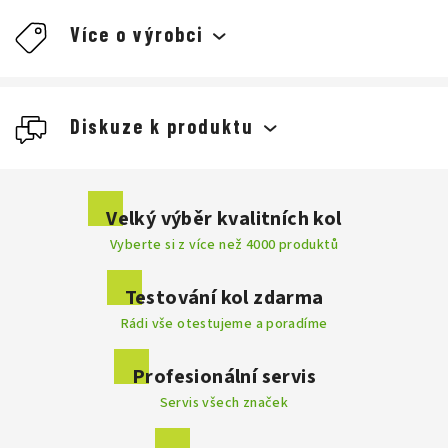
Více o výrobci
Diskuze k produktu
Buďte první, kdo napíše příspěvek k této položce.
Velký výběr kvalitních kol
Vyberte si z více než 4000 produktů
Přidat komentář
Testování kol zdarma
Rádi vše otestujeme a poradíme
. Výrobce
Profesionální servis
disponuje velkým a moderním testovacím centrem, kde se
Servis všech značek
vyvíjí nespočet prototypů a technologií, které jsou do výroby
kol implementovány. Každý model prochází řadou testů a
vyznačuje se dokonalostí do posledního detailu. Značka Focus