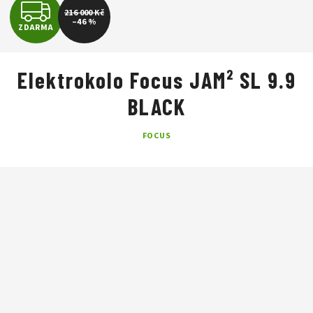
Z
216 000 Kč
–46 %
ZDARMA
D
A
Elektrokolo Focus JAM² SL 9.9
R
BLACK
M
FOCUS
A