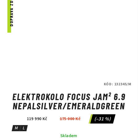
DOPRAVA ZDARMA
KÓD:
132345/M
ELEKTROKOLO FOCUS JAM² 6.9
NEPALSILVER/EMERALDGREEN
(–31 %)
119 990 Kč
175 000 Kč
M
L
Skladem