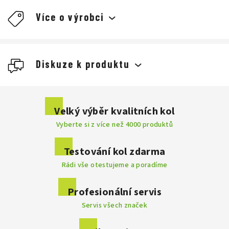
Více o výrobci
Diskuze k produktu
Buďte první, kdo napíše příspěvek k této položce.
Velký výběr kvalitních kol
Vyberte si z více než 4000 produktů
Přidat komentář
Testování kol zdarma
Rádi vše otestujeme a poradíme
. Výrobce
Profesionální servis
disponuje velkým a moderním testovacím centrem, kde se
Servis všech značek
vyvíjí nespočet prototypů a technologií, které jsou do výroby
kol implementovány. Každý model prochází řadou testů a
vyznačuje se dokonalostí do posledního detailu. Značka Focus