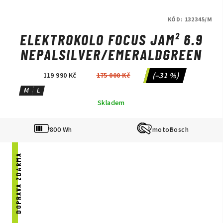
KÓD:
132345/M
ELEKTROKOLO FOCUS JAM² 6.9
NEPALSILVER/EMERALDGREEN
(–31 %)
119 990 Kč
175 000 Kč
M
L
Skladem
800 Wh
Bosch
DOPRAVA ZDARMA