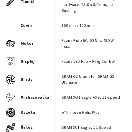
Tlumič
hardware: 25,0 x 8.0 mm, no
Bushing
Zdvih
160 mm / 150 mm
Fazua Ride 60, 60 Nm, 450 W
Motor
max.
Displej
Fazua LED Hub + Ring Control
SRAM G2 Ultimate | SRAM G2
Brzdy
Ultimate
Přehazovačka
SRAM XO1 Eagle AXS, 12-speed
Kazeta
e*thirteen Helix Plus
Řetěz
SRAM X01 Eagle, 12-Speed