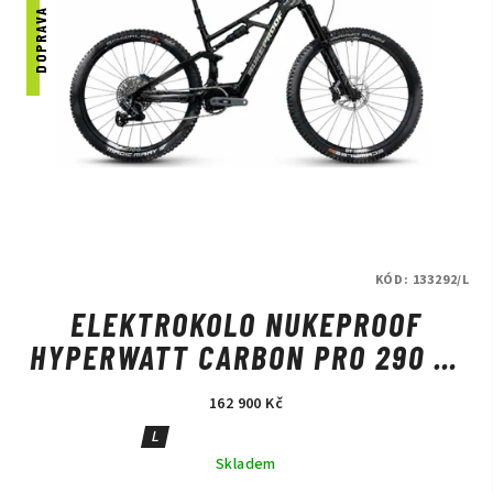
DOPRAVA ZDARMA
KÓD:
133292/L
ELEKTROKOLO NUKEPROOF
HYPERWATT CARBON PRO 290 T-
GX BLACK
162 900 Kč
L
Skladem