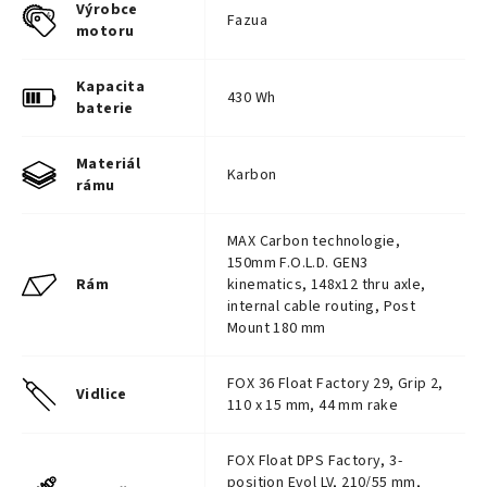
Výrobce
Fazua
motoru
Kapacita
430 Wh
baterie
Materiál
Karbon
rámu
MAX Carbon technologie,
150mm F.O.L.D. GEN3
Rám
kinematics, 148x12 thru axle,
internal cable routing, Post
Mount 180 mm
FOX 36 Float Factory 29, Grip 2,
Vidlice
110 x 15 mm, 44 mm rake
FOX Float DPS Factory, 3-
position Evol LV, 210/55 mm,