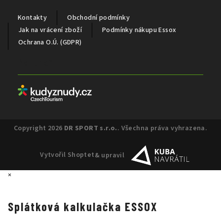
Kontakty
Obchodní podmínky
Jak na vrácení zboží
Podmínky nákupu Essox
Ochrana O.Ú. (GDPR)
Partneři
Copyright 2026
DR SPORT s.r.o.
. Všechna práva vyhrazena.
Vytvořil Shoptet
& upravil
×
Splátková kalkulačka ESSOX