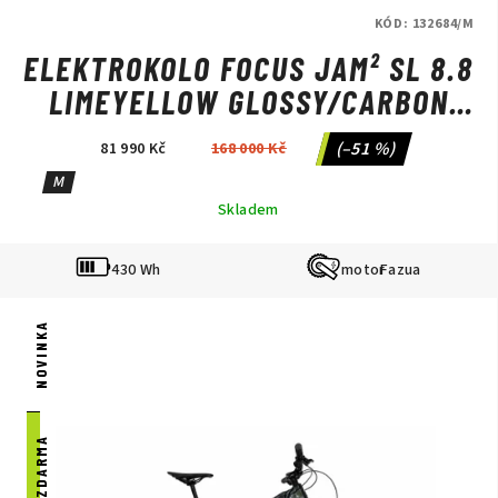
KÓD:
132684/M
ELEKTROKOLO FOCUS JAM² SL 8.8
LIMEYELLOW GLOSSY/CARBON
RAW GLOSSY
(–51 %)
81 990 Kč
168 000 Kč
M
Skladem
430 Wh
Fazua
NOVINKA