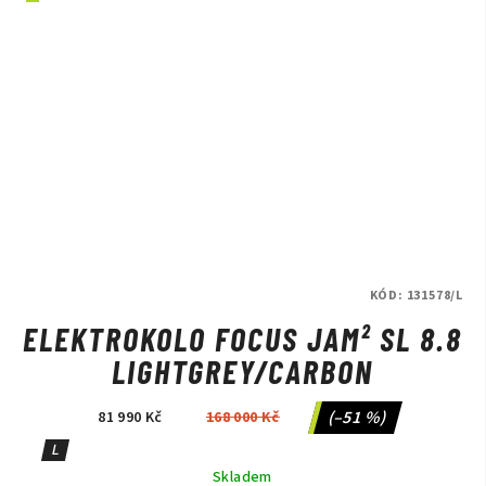
KÓD:
131578/L
ELEKTROKOLO FOCUS JAM² SL 8.8
LIGHTGREY/CARBON
(–51 %)
81 990 Kč
168 000 Kč
L
Skladem