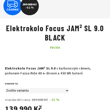
Z
289 000 Kč
–51 %
ZDARMA
D
A
Elektrokolo Focus JAM² SL 9.0
R
BLACK
M
FOCUS
A
Elektrokolo Focus JAM² SL 9.0
s k
arbonovým rámem,
pohonem Fazua Ride 60 e-drivem a 430 Wh baterií.
VARIANTA:
standardní cena:
289 000 Kč
–51 %
139 990 Kč