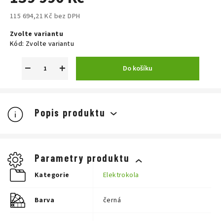
115 694,21 Kč bez DPH
Měrná
Zvolte variantu
cena:
Kód:
Zvolte variantu
−
+
Do košíku
Popis produktu
Parametry produktu
Kategorie
Elektrokola
Barva
černá