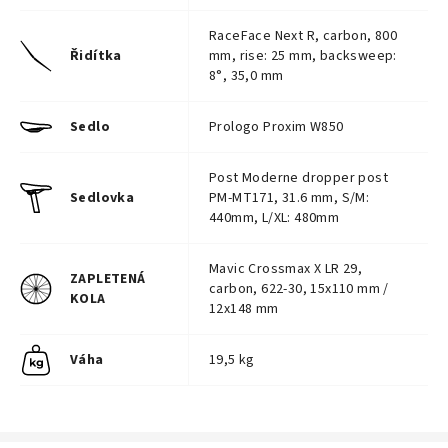
RaceFace Next R, carbon, 800
Řidítka
mm, rise: 25 mm, backsweep:
8°, 35,0 mm
Sedlo
Prologo Proxim W850
Post Moderne dropper post
Sedlovka
PM-MT171, 31.6 mm, S/M:
440mm, L/XL: 480mm
Mavic Crossmax X LR 29,
ZAPLETENÁ
carbon, 622-30, 15x110 mm /
KOLA
12x148 mm
Váha
19,5 kg