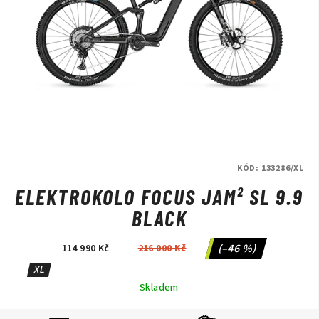
KÓD:
133286/XL
ELEKTROKOLO FOCUS JAM² SL 9.9
BLACK
(–46 %)
114 990 Kč
216 000 Kč
XL
Skladem