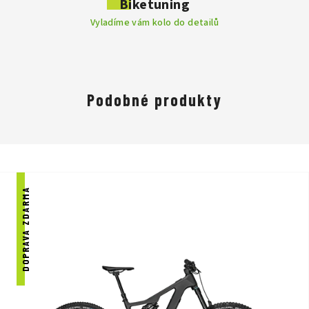
Biketuning
je mezi profesionály velmi známá, nabízí perfektní výkon,
Vyladíme vám kolo do detailů
vyváženost a dokáže uspokojit i ty nejnáročnější jezdce.
Focus Praha - DR SPORT je jedním z vybraných prodejců kol
značky Focus.
Přijďte nás navštívit a na kola se osobně podívat
na naší prodejně v Praze.
Podobné produkty
DOPRAVA ZDARMA