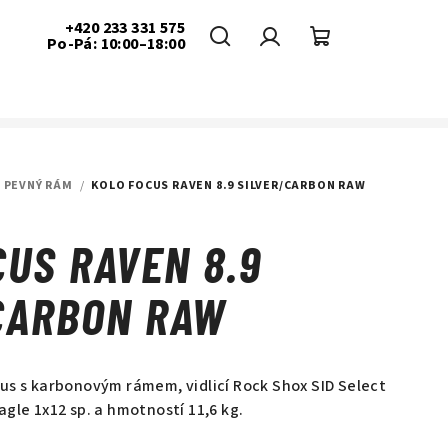
+420 233 331 575
Po-Pá: 10:00–18:00
Hledat
Přihlášení
Nákupní
košík
PEVNÝ RÁM
/
KOLO FOCUS RAVEN 8.9 SILVER/CARBON RAW
CUS RAVEN 8.9
CARBON RAW
us s karbonovým rámem, vidlicí Rock Shox SID Select
gle 1x12 sp. a hmotností 11,6 kg.