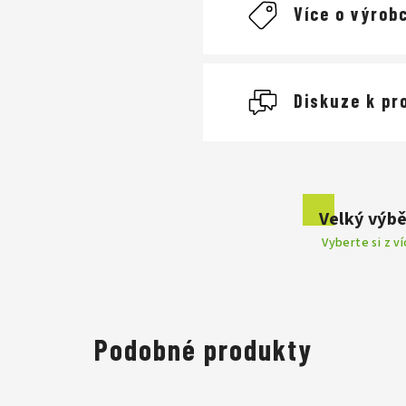
Více o výrobc
Diskuze k pr
Buďte první, kdo napíše
Velký výbě
Přidat komentář
Vyberte si z v
. Výr
Podobné produkty
centrem, kde se vyvíjí 
výroby kol implementov
se dokonalostí do posle