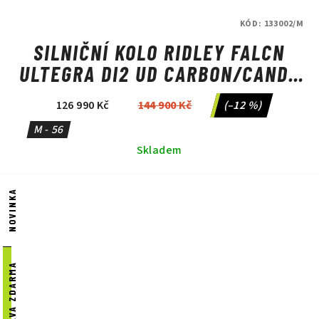
KÓD:
133002/M
SILNIČNÍ KOLO RIDLEY FALCN
ULTEGRA DI2 UD CARBON/CANDY
RED METALLIC/SILVER
126 990 Kč
144 900 Kč
(–12 %)
M - 56
Skladem
NOVINKA
DOPRAVA ZDARMA