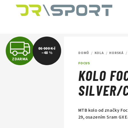
Z
86 000 Kč
–48 %
DOMŮ
/
KOLA
/
HORSKÁ
/
ZDARMA
D
FOCUS
KOLO FO
A
SILVER/
R
MTB kolo od značky Foc
29, osazením Sram GX Ea