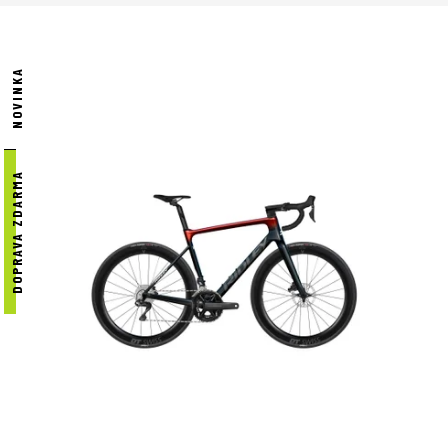
fektní výkon, vyváženost a dokáže uspokojit i ty
NOVINKA
 je jedním z vybraných prodejců kol značky
tívit a na kola se osobně podívat na naší prodejně v
DOPRAVA ZDARMA