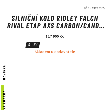
KÓD:
132801/S
SILNIČNÍ KOLO RIDLEY FALCN
RIVAL ETAP AXS CARBON/CANDY
RED METALLIC/SILVER
127 900 Kč
S - 54
Skladem u dodavatele
NOVINKA
DOPRAVA ZDARMA