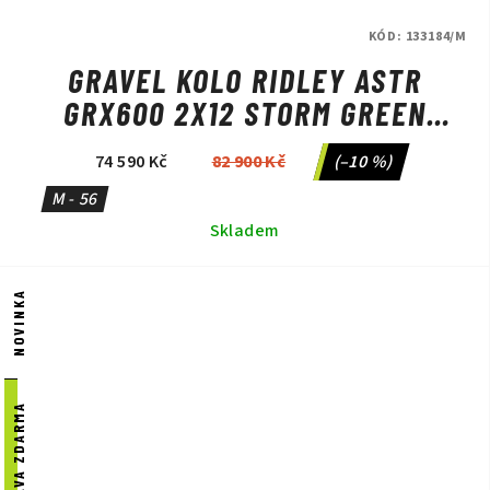
KÓD:
133184/M
GRAVEL KOLO RIDLEY ASTR
GRX600 2X12 STORM GREEN
METALLIC/LIME GREEN
74 590 Kč
82 900 Kč
(–10 %)
M - 56
Skladem
NOVINKA
DOPRAVA ZDARMA