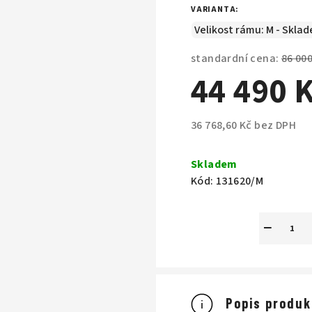
M
VARIANTA:
A
standardní cena:
86 00
44 490 
36 768,60 Kč bez DPH
Měrná
cena:
Skladem
Kód:
131620/M
−
Popis produk