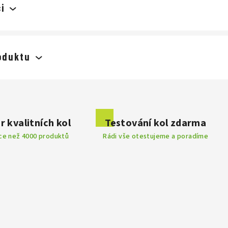
i
oduktu
 příspěvek k této položce.
r kvalitních kol
Testování kol zdarma
íce než 4000 produktů
Rádi vše otestujeme a poradíme
obce disponuje velkým a moderním testovacím
nespočet prototypů a technologií, které jsou do
ány. Každý model prochází řadou testů a vyznačuje
dního detailu. Značka Focus je mezi profesionály