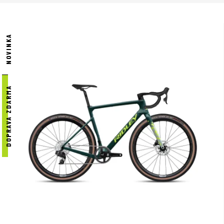
velmi známá, nabízí per
nejnáročnější jezdce.
NOVINKA
Focus Praha - DR SPORT
Focus.
Přijďte nás navš
Praze.
DOPRAVA ZDARMA