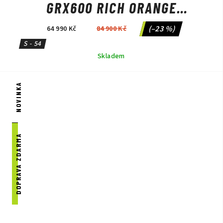
GRX600 RICH ORANGE
METALLIC/BLACK METALLIC
(–23 %)
64 990 Kč
84 900 Kč
S - 54
Skladem
NOVINKA
DOPRAVA ZDARMA