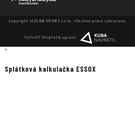
Copyright 2026
DR SPORT s.r.o.
. Všechna práva vyhrazena.
Vytvořil Shoptet
& upravil
×
Splátková kalkulačka ESSOX