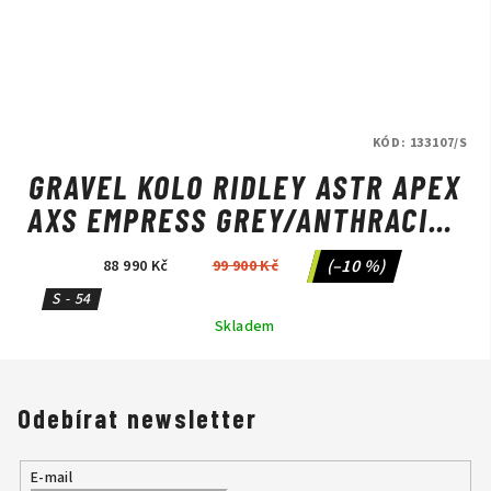
KÓD:
133107/S
GRAVEL KOLO RIDLEY ASTR APEX
AXS EMPRESS GREY/ANTHRACITE
METALLIC
(–10 %)
88 990 Kč
99 900 Kč
S - 54
Skladem
Odebírat newsletter
E-mail