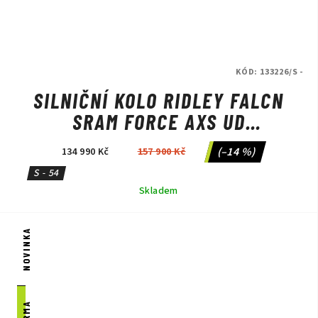
KÓD:
133226/S -
SILNIČNÍ KOLO RIDLEY FALCN
SRAM FORCE AXS UD
CARBON/CANDY RED
(–14 %)
134 990 Kč
157 900 Kč
METALLIC/SILVER
S - 54
Skladem
NOVINKA