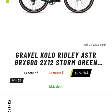
KÓD:
133184/M
GRAVEL KOLO RIDLEY ASTR
GRX600 2X12 STORM GREEN
METALLIC/LIME GREEN
(–10 %)
74 590 Kč
82 900 Kč
M - 56
Skladem
NOVINKA