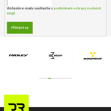
Vložením e-mailu souhlasíte s
podmínkami ochrany osobních
údajů
Přihlásit se
Z