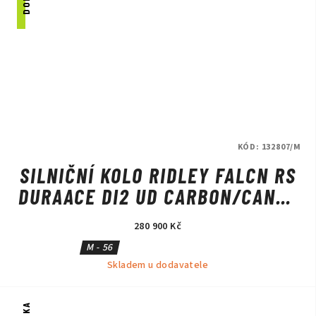
KÓD:
132807/M
SILNIČNÍ KOLO RIDLEY FALCN RS
DURAACE DI2 UD CARBON/CANDY
RED METALLIC/SILVER
280 900 Kč
M - 56
Skladem u dodavatele