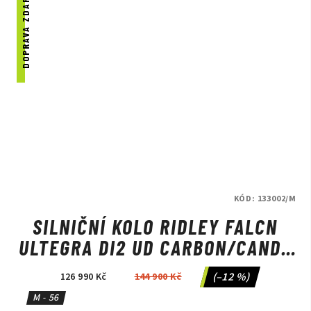
DOPRAVA ZDARMA
KÓD:
133002/M
SILNIČNÍ KOLO RIDLEY FALCN
ULTEGRA DI2 UD CARBON/CANDY
RED METALLIC/SILVER
(–12 %)
126 990 Kč
144 900 Kč
M - 56