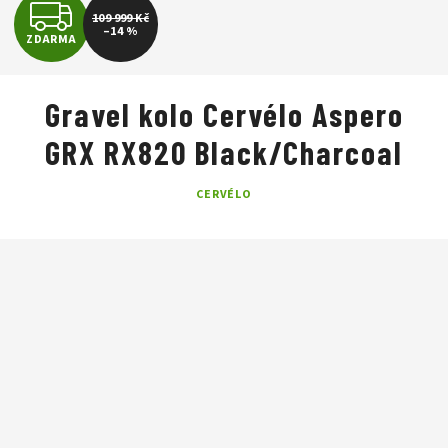
Z
109 999 Kč
–14 %
ZDARMA
D
A
Gravel kolo Cervélo Aspero
R
GRX RX820 Black/Charcoal
M
CERVÉLO
A