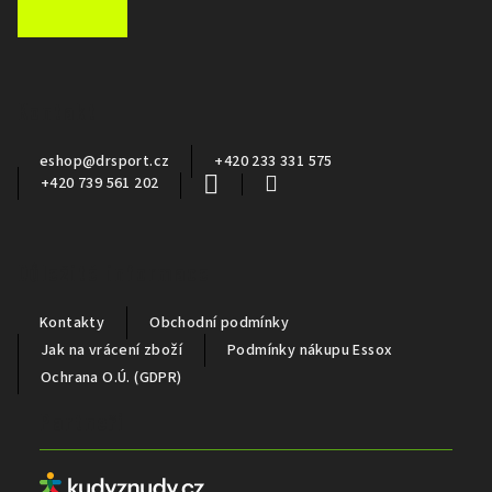
á
p
a
Kontakt
t
í
eshop
@
drsport.cz
+420 233 331 575
+420 739 561 202
Důležité informace
Kontakty
Obchodní podmínky
Jak na vrácení zboží
Podmínky nákupu Essox
Ochrana O.Ú. (GDPR)
Partneři