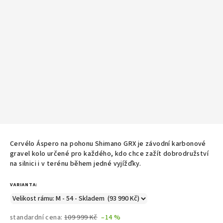
Cervélo Áspero na pohonu
Shimano GRX
je závodní karbonové
gravel kolo určené pro každého, kdo chce zažít dobrodružství
na silnici i v terénu během jedné vyjížďky.
VARIANTA:
standardní cena:
109 999 Kč
–14 %