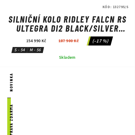
KÓD:
132795/S
SILNIČNÍ KOLO RIDLEY FALCN RS
ULTEGRA DI2 BLACK/SILVER
NEON
(–17 %)
154 990 Kč
187 900 Kč
S - 54
M - 56
Skladem
NOVINKA
DOPRAVA ZDARMA