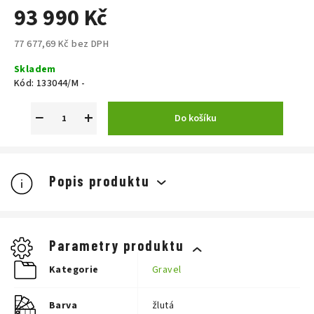
93 990 Kč
77 677,69 Kč bez DPH
Měrná
Skladem
cena:
Kód:
133044/M -
−
+
Do košíku
Popis produktu
Parametry produktu
Kategorie
Gravel
Barva
žlutá