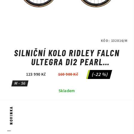
KÓD:
132816/M
SILNIČNÍ KOLO RIDLEY FALCN
ULTEGRA DI2 PEARL
WHITE/SILVER/BLACK
(–22 %)
123 990 Kč
160 900 Kč
M - 56
Skladem
NOVINKA