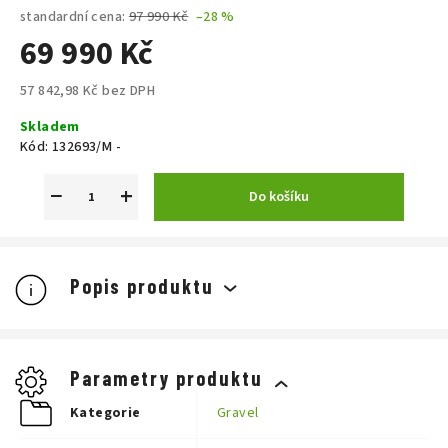
standardní cena:
97 990 Kč
–28 %
69 990 Kč
57 842,98 Kč bez DPH
Měrná
Skladem
cena:
Kód:
132693/M -
−
+
Do košíku
Popis produktu
Parametry produktu
Kategorie
Gravel