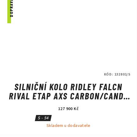
KÓD:
132801/S
SILNIČNÍ KOLO RIDLEY FALCN
RIVAL ETAP AXS CARBON/CANDY
RED METALLIC/SILVER
127 900 Kč
S - 54
Skladem u dodavatele