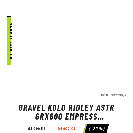
TIP
DOPRAVA ZDARMA
KÓD:
132789/S
GRAVEL KOLO RIDLEY ASTR
GRX600 EMPRESS
GREY/ANTHRACITE METALLIC
(–23 %)
64 990 Kč
84 900 Kč