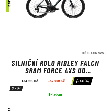
KÓD:
133226/S -
SILNIČNÍ KOLO RIDLEY FALCN
SRAM FORCE AXS UD
CARBON/CANDY RED
(–14 %)
134 990 Kč
157 900 Kč
METALLIC/SILVER
S - 54
Skladem