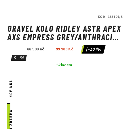
KÓD:
133107/S
GRAVEL KOLO RIDLEY ASTR APEX
AXS EMPRESS GREY/ANTHRACITE
METALLIC
(–10 %)
88 990 Kč
99 900 Kč
S - 54
Skladem
NOVINKA
DOPRAVA ZDARMA