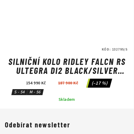
KÓD:
132795/S
SILNIČNÍ KOLO RIDLEY FALCN RS
ULTEGRA DI2 BLACK/SILVER
NEON
(–17 %)
154 990 Kč
187 900 Kč
S - 54
M - 56
Skladem
Odebírat newsletter