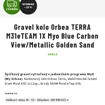
Z
97 990 Kč
–28 %
ZDARMA
D
A
Gravel kolo Orbea TERRA
R
M31eTEAM 1X Myo Blue Carbon
M
View/Metallic Golden Sand
A
ORBEA
Špičkový gravel vytvořený v jedinečném programu MyO
(My Orbea)
. Karbonový rám Orbea Terra,
elektronické řazení
Sram Rival AXS 1x12sp., brzdy SRAM Rival eTap AXS.
VARIANTA: