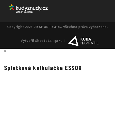
Copyright 2026
DR SPORT s.r.o.
. Všechna práva vyhrazena.
Vytvořil Shoptet
& upravil
×
Splátková kalkulačka ESSOX