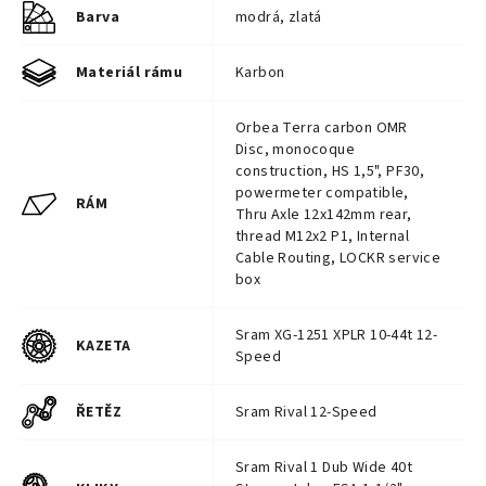
Barva
modrá, zlatá
Materiál rámu
Karbon
Orbea Terra carbon OMR
Disc, monocoque
construction, HS 1,5", PF30,
powermeter compatible,
RÁM
Thru Axle 12x142mm rear,
thread M12x2 P1, Internal
Cable Routing, LOCKR service
box
Sram XG-1251 XPLR 10-44t 12-
KAZETA
Speed
ŘETĚZ
Sram Rival 12-Speed
Sram Rival 1 Dub Wide 40t