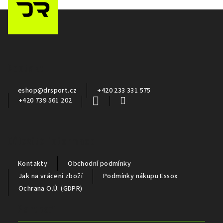
Z
á
p
a
Kontakt
t
í
eshop
@
drsport.cz
+420 233 331 575
+420 739 561 202
Důležité informace
Kontakty
Obchodní podmínky
Jak na vrácení zboží
Podmínky nákupu Essox
Ochrana O.Ú. (GDPR)
Partneři