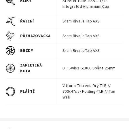
KLIKY
Steerer tube: FSA 1-1/2"
Integrated Aluminium Cup
ŘAZENÍ
Sram Rival eTap AXS
PŘEHAZOVAČKA
Sram Rival eTap AXS
BRZDY
Sram Rival eTap AXS
ZAPLETENÁ
DT Swiss G1800 Spline 25mm
KOLA
Vittoria Terreno Dry TLR //
PLÁŠTĚ
700x47c // Folding-TLR // Tan
Wall