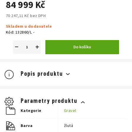
84 999 Kč
70 247,11 Kč bez DPH
Měrná
Skladem u dodavatele
cena:
Kód:
132860/L -
−
+
Do košíku
Popis produktu
Parametry produktu
Kategorie
Gravel
Barva
žlutá