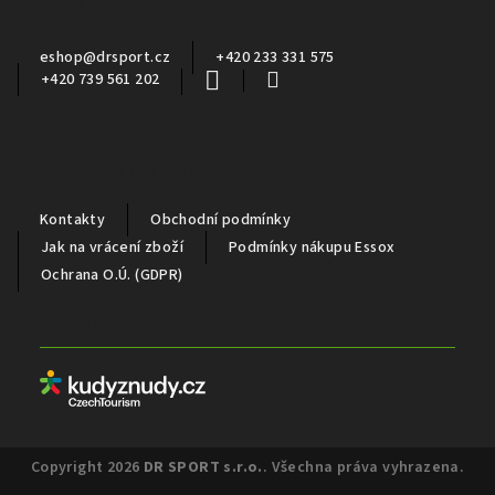
Kontakt
t
í
eshop
@
drsport.cz
+420 233 331 575
+420 739 561 202
Důležité informace
Kontakty
Obchodní podmínky
Jak na vrácení zboží
Podmínky nákupu Essox
Ochrana O.Ú. (GDPR)
Partneři
Copyright 2026
DR SPORT s.r.o.
. Všechna práva vyhrazena.