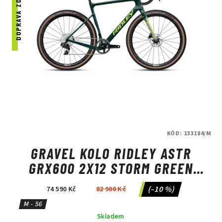
DOPRAVA ZDARMA
KÓD:
133184/M
GRAVEL KOLO RIDLEY ASTR
GRX600 2X12 STORM GREEN
METALLIC/LIME GREEN
(–10 %)
74 590 Kč
82 900 Kč
M - 56
Skladem