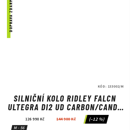
DOPRAVA ZDARMA
KÓD:
133002/M
SILNIČNÍ KOLO RIDLEY FALCN
ULTEGRA DI2 UD CARBON/CANDY
RED METALLIC/SILVER
(–12 %)
126 990 Kč
144 900 Kč
M - 56