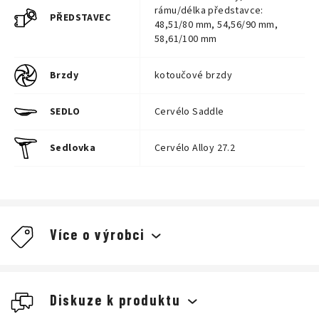
rámu/délka představce:
PŘEDSTAVEC
48,51/80 mm, 54,56/90 mm,
58,61/100 mm
Brzdy
kotoučové brzdy
SEDLO
Cervélo Saddle
Sedlovka
Cervélo Alloy 27.2
Více o výrobci
Cervélo - nová značka prvotřídních kol u nás v DR SPORTU.
Cervélo je kanadská značka špičkových silničních kol pro ty
Diskuze k produktu
nejnáročnější cyklisty, která aktuálně dodává kola