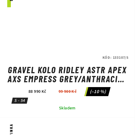
KÓD:
133107/S
GRAVEL KOLO RIDLEY ASTR APEX
AXS EMPRESS GREY/ANTHRACITE
METALLIC
(–10 %)
88 990 Kč
99 900 Kč
S - 54
Skladem
NOVINKA