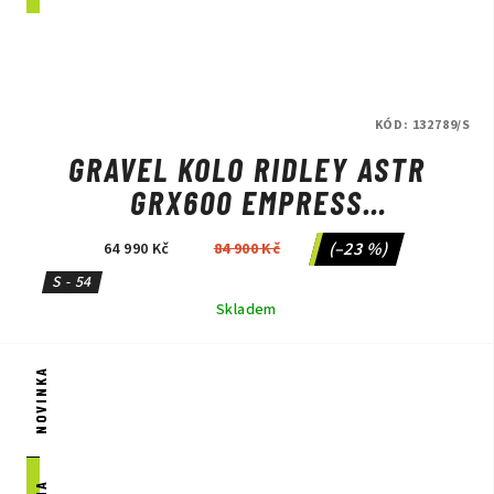
KÓD:
132789/S
GRAVEL KOLO RIDLEY ASTR
GRX600 EMPRESS
GREY/ANTHRACITE METALLIC
(–23 %)
64 990 Kč
84 900 Kč
S - 54
Skladem
NOVINKA