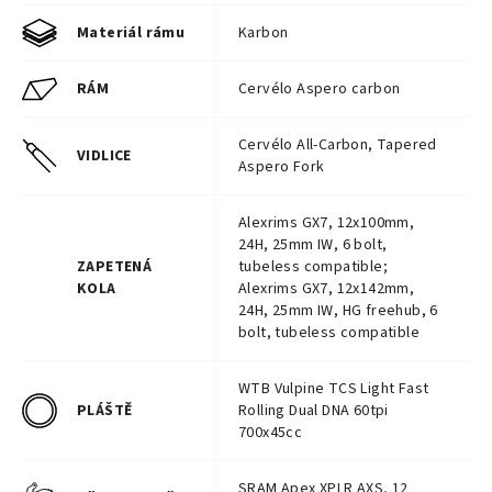
Materiál rámu
Karbon
RÁM
Cervélo Aspero carbon
Cervélo All-Carbon, Tapered
VIDLICE
Aspero Fork
Alexrims GX7, 12x100mm,
24H, 25mm IW, 6 bolt,
ZAPETENÁ
tubeless compatible;
KOLA
Alexrims GX7, 12x142mm,
24H, 25mm IW, HG freehub, 6
bolt, tubeless compatible
WTB Vulpine TCS Light Fast
PLÁŠTĚ
Rolling Dual DNA 60tpi
700x45cc
SRAM Apex XPLR AXS, 12