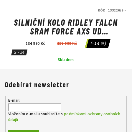
KÓD:
133226/S -
SILNIČNÍ KOLO RIDLEY FALCN
SRAM FORCE AXS UD
CARBON/CANDY RED
(–14 %)
134 990 Kč
157 900 Kč
METALLIC/SILVER
S - 54
Skladem
Odebírat newsletter
E-mail
Vložením e-mailu souhlasíte s
podmínkami ochrany osobních
údajů