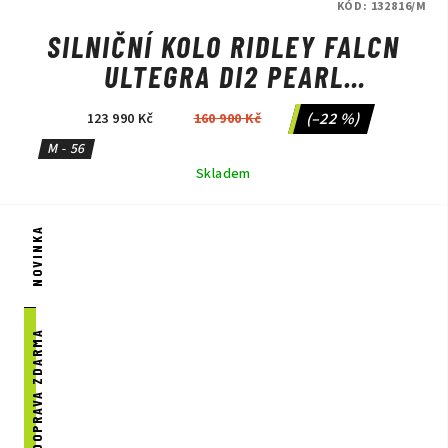
KÓD:
132816/M
SILNIČNÍ KOLO RIDLEY FALCN
ULTEGRA DI2 PEARL
WHITE/SILVER/BLACK
(–22 %)
123 990 Kč
160 900 Kč
M - 56
Skladem
NOVINKA
DOPRAVA ZDARMA