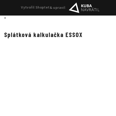
Vytvořil Shoptet
& upravil
×
Splátková kalkulačka ESSOX