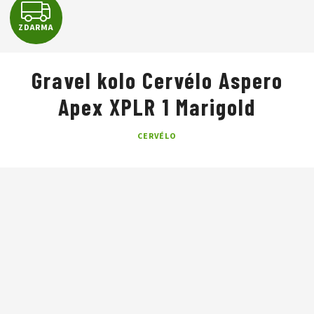
Z
ZDARMA
D
A
Gravel kolo Cervélo Aspero
R
Apex XPLR 1 Marigold
M
CERVÉLO
A