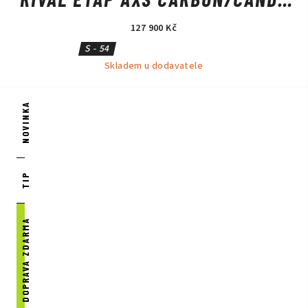
RED METALLIC/SILVER
127 900 Kč
S - 54
Skladem u dodavatele
NOVINKA
TIP
DOPRAVA ZDARMA