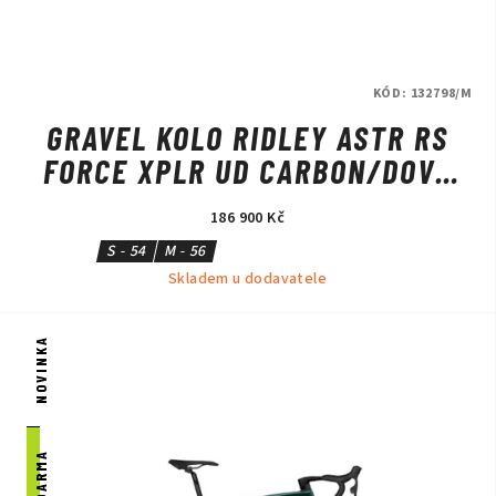
KÓD:
132798/M
GRAVEL KOLO RIDLEY ASTR RS
FORCE XPLR UD CARBON/DOVE
GREY
186 900 Kč
S - 54
M - 56
Skladem u dodavatele
NOVINKA