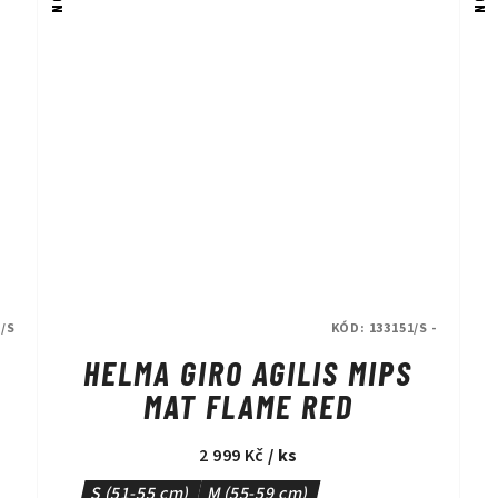
/S
KÓD:
133151/S -
HELMA GIRO AGILIS MIPS
MAT FLAME RED
2 999 Kč
/ ks
S (51-55 cm)
M (55-59 cm)