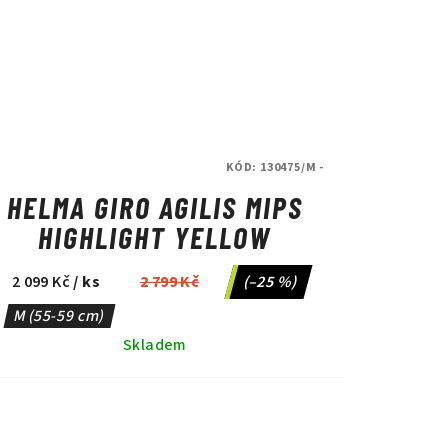
KÓD:
130475/M -
HELMA GIRO AGILIS MIPS
HIGHLIGHT YELLOW
2 099 Kč
/ ks
2 799 Kč
(–25 %)
M (55-59 cm)
Skladem