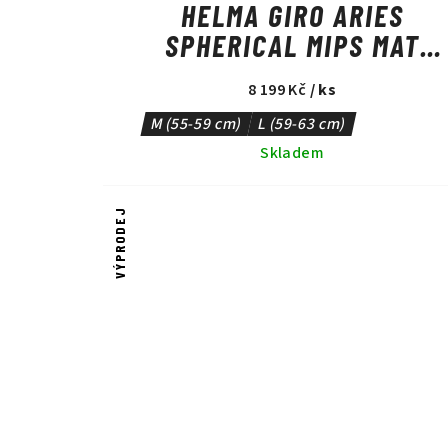
HELMA GIRO ARIES
SPHERICAL MIPS MAT
FLAME RED
8 199 Kč
/ ks
M (55-59 cm)
L (59-63 cm)
Skladem
VÝPRODEJ