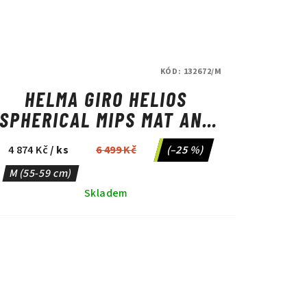
KÓD:
132672/M
HELMA GIRO HELIOS
SPHERICAL MIPS MAT ANO
BLUE
4 874 Kč
/ ks
6 499 Kč
(–25 %)
M (55-59 cm)
Skladem