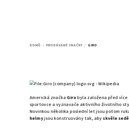
Přejít
na
obsah
DOMŮ
/
PRODÁVANÉ ZNAČKY
/
GIRO
Americká značka
Giro
byla založena před více 
sportovce a vyznavače aktivního životního st
Novinkou několika poslední let jsou potom rukav
helmy
jsou konstruovány tak, aby
skvěle sedě