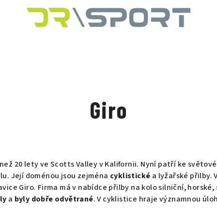
Giro
než 20 lety ve Scotts Valley v Kalifornii. Nyní patří ke svět
ylu. Její doménou jsou zejména
cyklistické
a lyžařské přilby. 
ice Giro. Firma má v nabídce přilby na kolo silniční, horské,
ly
a
byly dobře odvětrané
. V cyklistice hraje významnou úlo