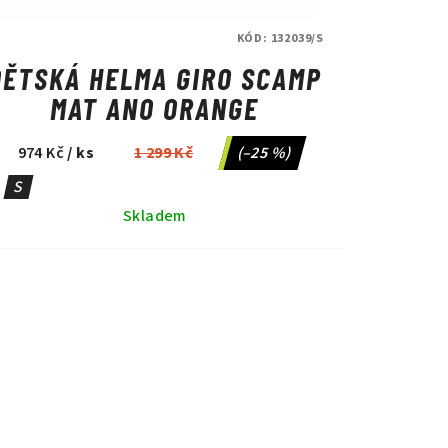
KÓD:
132039/S
DĚTSKÁ HELMA GIRO SCAMP
MAT ANO ORANGE
974 Kč
/ ks
1 299 Kč
(–25 %)
S
Skladem