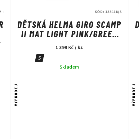
M -
KÓD:
133118/S
R
DĚTSKÁ HELMA GIRO SCAMP
II MAT LIGHT PINK/GREEN
FADE
1 399 Kč
/ ks
S
Skladem
VÝPRODEJ
VÝPRODEJ