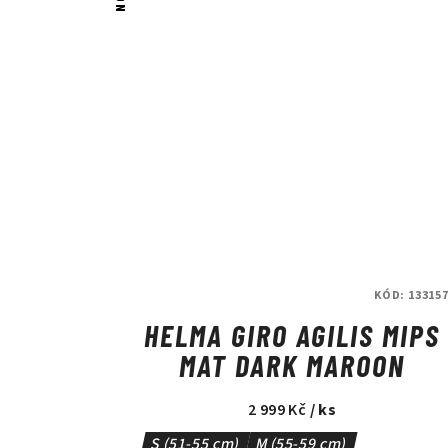
KÓD:
133157
HELMA GIRO AGILIS MIPS
MAT DARK MAROON
2 999 Kč
/ ks
S (51-55 cm)
M (55-59 cm)