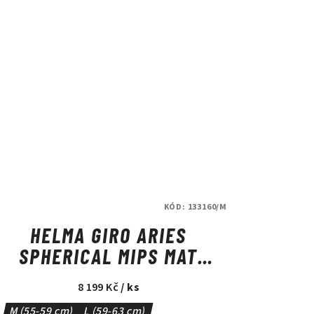
KÓD:
133160/M
HELMA GIRO ARIES
SPHERICAL MIPS MAT
BLACK/WHITE
8 199 Kč
/ ks
M (55-59 cm)
L (59-63 cm)