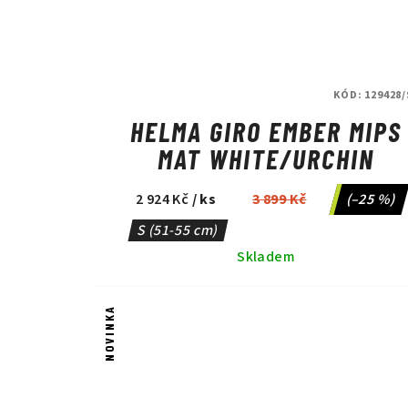
KÓD:
129428/
HELMA GIRO EMBER MIPS
MAT WHITE/URCHIN
2 924 Kč
/ ks
3 899 Kč
(–25 %)
S (51-55 cm)
Skladem
NOVINKA