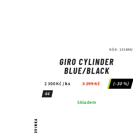
KÓD:
131699
GIRO CYLINDER
BLUE/BLACK
2 300 Kč
/ ks
3 299 Kč
(–30 %)
44
Skladem
NOVINKA