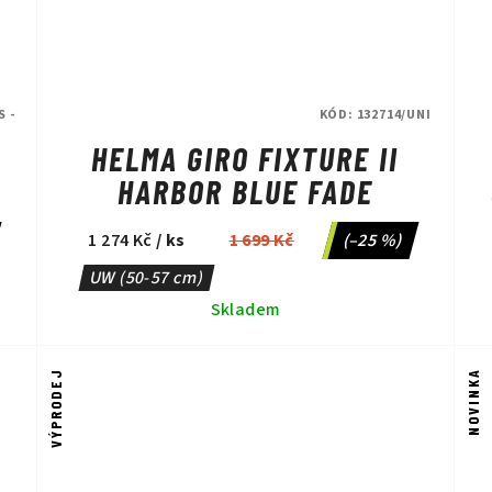
S -
KÓD:
132714/UNI
HELMA GIRO FIXTURE II
HARBOR BLUE FADE
1 274 Kč
/ ks
1 699 Kč
(–25 %)
UW (50-57 cm)
Skladem
VÝPRODEJ
NOVINKA