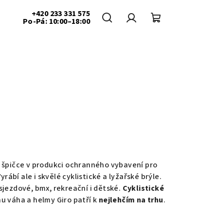
+420 233 331 575
Po-Pá: 10:00–18:00
Hledat
Přihlášení
Nákupní
košík
ové špičce v produkci ochranného vybavení pro
Vyrábí ale i skvělé cyklistické a lyžařské brýle.
 sjezdové, bmx, rekreační i dětské.
Cyklistické
hu váha a helmy Giro patří k
nejlehčím na trhu
.