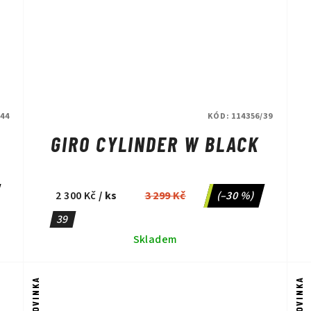
/44
KÓD:
114356/39
GIRO CYLINDER W BLACK
2 300 Kč
/ ks
3 299 Kč
(–30 %)
39
Skladem
NOVINKA
NOVINKA