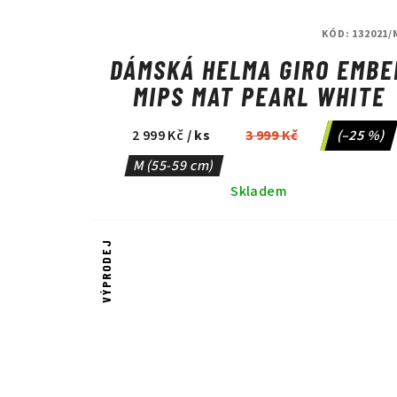
k
u
t
KÓD:
132021/
k
ů
DÁMSKÁ HELMA GIRO EMBE
t
MIPS MAT PEARL WHITE
ů
2 999 Kč
/ ks
3 999 Kč
(–25 %)
M (55-59 cm)
Skladem
VÝPRODEJ