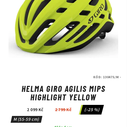
KÓD:
130475/M -
HELMA GIRO AGILIS MIPS
HIGHLIGHT YELLOW
2 099 Kč
2 799 Kč
(–25 %)
M (55-59 cm)