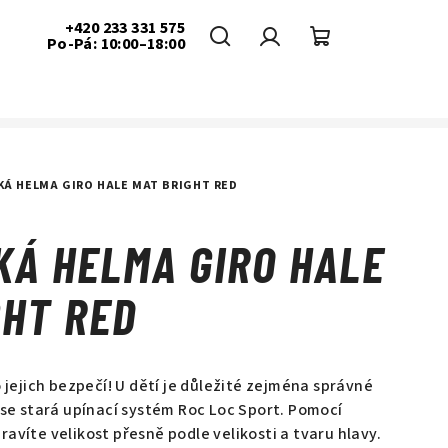
+420 233 331 575
Po-Pá: 10:00–18:00
Hledat
Přihlášení
Nákupní
košík
KÁ HELMA GIRO HALE MAT BRIGHT RED
KÁ HELMA GIRO HALE
GHT RED
o jejich bezpečí! U dětí je důležité zejména správné
 se stará upínací systém Roc Loc Sport. Pomocí
avíte velikost přesně podle velikosti a tvaru hlavy.