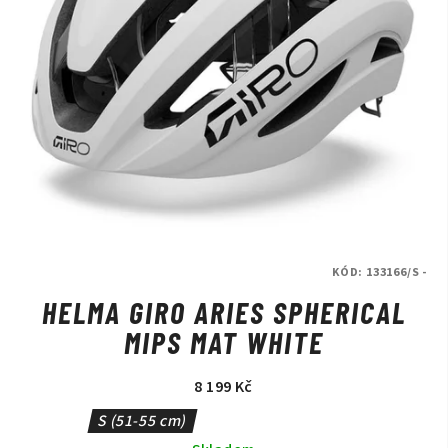
KÓD:
133166/S -
HELMA GIRO ARIES SPHERICAL
MIPS MAT WHITE
8 199 Kč
S (51-55 cm)