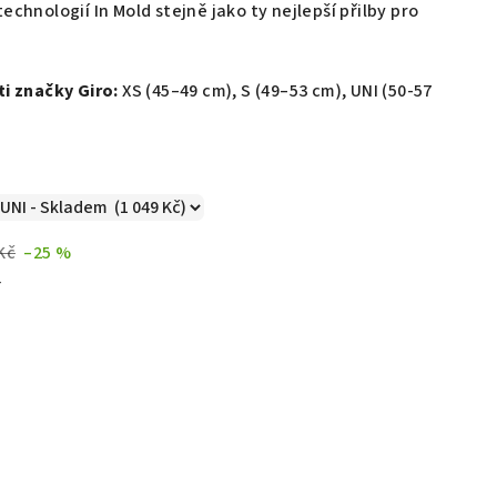
echnologií In Mold stejně jako ty nejlepší přilby pro
ti značky Giro:
XS (45–49 cm), S (49–53 cm), UNI (50-57
Kč
–25 %
č