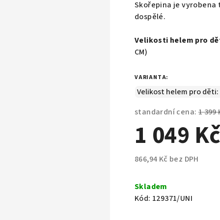
Skořepina je vyrobena t
dospělé.
Velikosti helem pro dě
CM)
VARIANTA:
standardní cena:
1 399 
1 049 K
866,94 Kč bez DPH
Měrná
cena:
Skladem
Kód:
129371/UNI