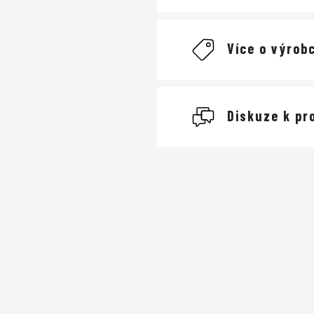
Více o výrobc
Giro
Diskuze k pr
cyklistické
Buďte první, kdo napíše
Cyklistické he
Přidat komentář
dobře odvětrané
nejlehčím na trhu