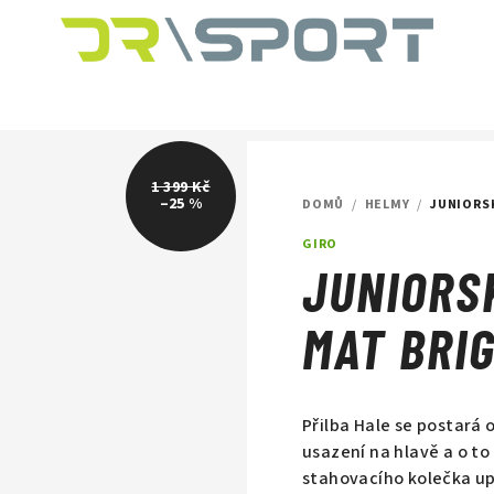
1 399 Kč
–25 %
DOMŮ
/
HELMY
/
JUNIORS
GIRO
JUNIORS
MAT BRI
Přilba Hale se postará 
usazení na hlavě a o to
stahovacího kolečka upr