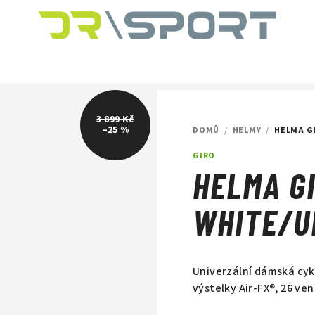
3 899 Kč
–25 %
DOMŮ
/
HELMY
/
HELMA G
GIRO
HELMA G
WHITE/U
Univerzální dámská cykl
výstelky Air-FX®, 26 ven