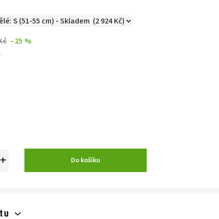
Kč
–25 %
č
+
Do košíku
tu