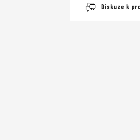
Giro
Diskuze k pr
cyklistické
Buďte první, kdo napíše
Cyklistické he
Přidat komentář
dobře odvětrané
nejlehčím na trhu