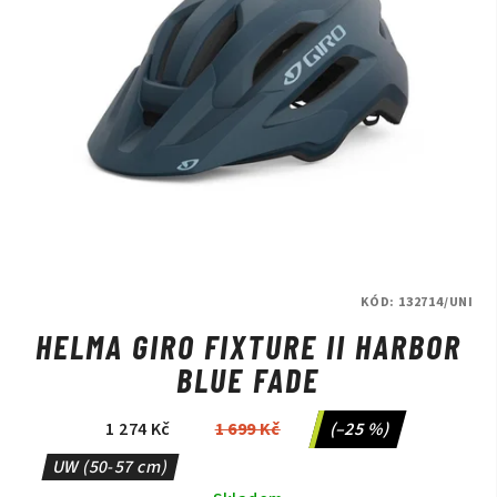
KÓD:
132714/UNI
HELMA GIRO FIXTURE II HARBOR
BLUE FADE
1 274 Kč
1 699 Kč
(–25 %)
UW (50-57 cm)