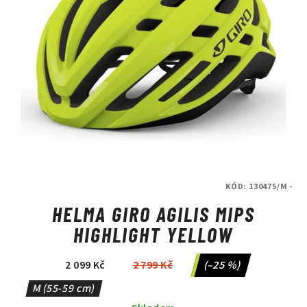
KÓD:
130475/M -
HELMA GIRO AGILIS MIPS
HIGHLIGHT YELLOW
2 099 Kč
2 799 Kč
(–25 %)
M (55-59 cm)