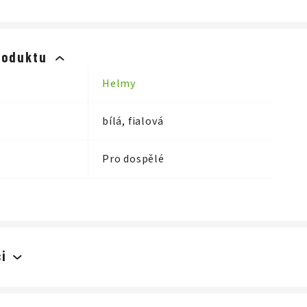
roduktu
Helmy
bílá, fialová
Pro dospělé
i