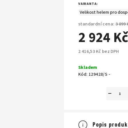
VARIANTA:
standardní cena:
3 899 
2 924 K
2 416,53 Kč bez DPH
Měrná
cena:
Skladem
Kód:
129428/S -
−
Popis produk