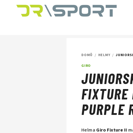
DOMŮ
/
HELMY
/
JUNIORSK
GIRO
JUNIORS
FIXTURE 
PURPLE 
Helma
Giro Fixture II
má