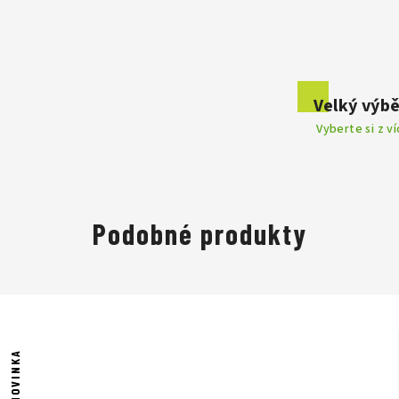
Velký výbě
Vyberte si z v
Podobné produkty
NOVINKA