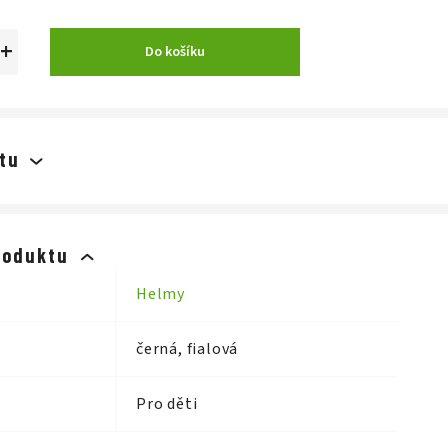
+
Do košíku
tu
roduktu
Helmy
černá, fialová
Pro děti