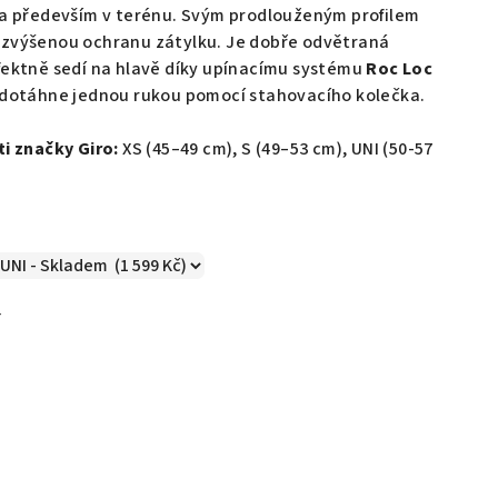
a především v terénu.
Svým prodlouženým profilem
 zvýšenou ochranu zátylku. Je dobře odvětraná
fektně sedí na hlavě díky upínacímu systému
Roc Loc
o dotáhne jednou rukou pomocí stahovacího kolečka.
ti značky Giro:
XS (45–49 cm), S (49–53 cm), UNI (50-57
č