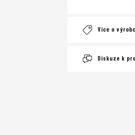
Více o výrobc
Giro
Diskuze k pr
cyklistické
Buďte první, kdo napíše
Cyklistické he
Přidat komentář
dobře odvětrané
nejlehčím na trhu