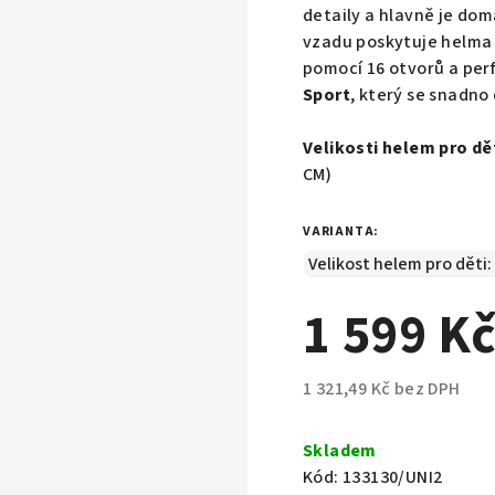
detaily a hlavně
je dom
vzadu poskytuje helma
pomocí 16 otvorů a per
Sport
, který se snadn
Velikosti helem pro dě
CM)
VARIANTA:
1 599 K
1 321,49 Kč bez DPH
Měrná
cena:
Skladem
Kód:
133130/UNI2