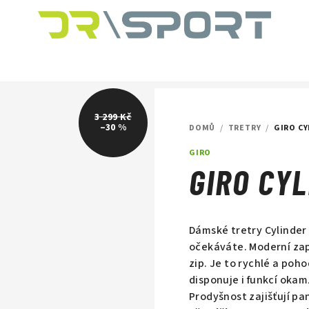
3 299 Kč
–30 %
DOMŮ
/
TRETRY
/
GIRO CY
GIRO
GIRO CY
Dámské tretry Cylinder 
očekáváte. Moderní zap
zip. Je to rychlé a poh
disponuje i funkcí oka
Prodyšnost zajišťují p