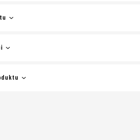
tu
i
oduktu
 příspěvek k této položce.
lmy
skvěle seděly
byly