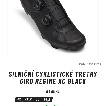
KÓD:
133232/43
SILNIČNÍ CYKLISTICKÉ TRETRY
GIRO REGIME XC BLACK
6 166 Kč
43
43,5
44
44,5