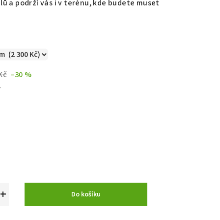
lů a podrží vás i v terénu, kde budete muset
Kč
–30 %
č
+
Do košíku