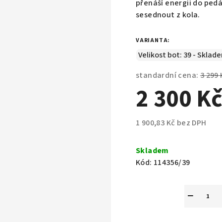
přenáší energii do pedá
sesednout z kola.
VARIANTA:
standardní cena:
3 299 
2 300 K
1 900,83 Kč bez DPH
Měrná
cena:
Skladem
Kód:
114356/39
−