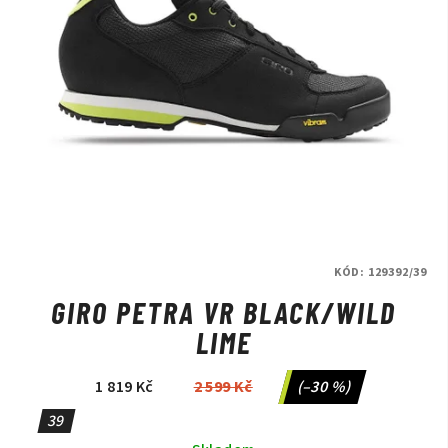
KÓD:
129392/39
GIRO PETRA VR BLACK/WILD
LIME
1 819 Kč
2 599 Kč
(–30 %)
39