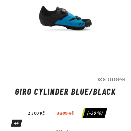
KÓD:
131699/44
GIRO CYLINDER BLUE/BLACK
2 300 Kč
3 299 Kč
(–30 %)
44