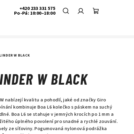
+420 233 331 575
Po-Pá: 10:00–18:00
Hledat
Přihlášení
Nákupní
košík
LINDER W BLACK
LINDER W BLACK
W nabízejí kvalitu a pohodlí, jaké od značky Giro
ínání kombinuje Boa L6 kolečko s páskem na suchý
odlné. Boa L6 se stahuje v jemných krocích po 1 mm a
mžitého úplného povolení pro snadné a rychlé zouvání.
anely ze síťoviny. Pogumovaná nylonová podrážka