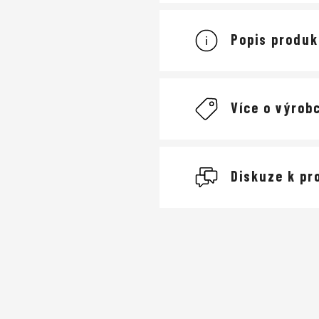
Popis produk
Více o výrobc
Giro
Diskuze k pr
cyklistické
Buďte první, kdo napíše
Cyklistické he
Přidat komentář
dobře odvětrané
nejlehčím na trhu