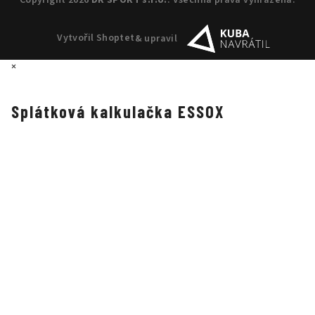
Copyright 2026
DR SPORT s.r.o.
. Všechna práva vyhrazena.
Vytvořil Shoptet
& upravil
×
Splátková kalkulačka ESSOX