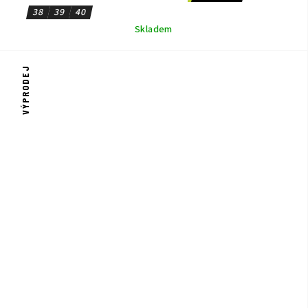
38
39
40
Skladem
VÝPRODEJ