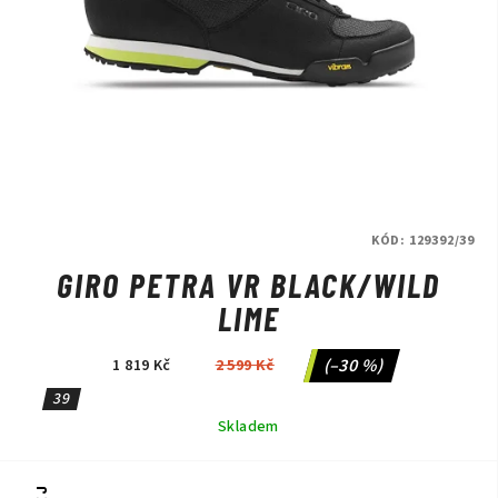
KÓD:
129392/39
GIRO PETRA VR BLACK/WILD
LIME
(–30 %)
1 819 Kč
2 599 Kč
39
Skladem