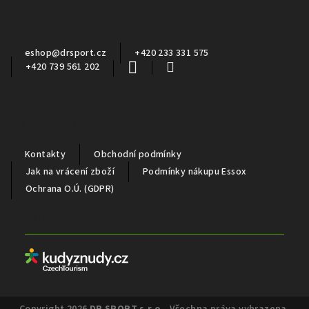
a
Kontakt
t
í
eshop
@
drsport.cz
+420 233 331 575
+420 739 561 202
Důležité informace
Kontakty
Obchodní podmínky
Jak na vrácení zboží
Podmínky nákupu Essox
Ochrana O.Ú. (GDPR)
Partneři