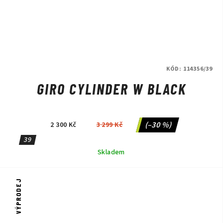
KÓD:
114356/39
GIRO CYLINDER W BLACK
(–30 %)
2 300 Kč
3 299 Kč
39
Skladem
VÝPRODEJ