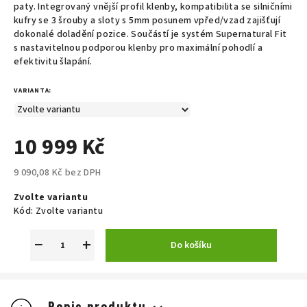
paty. Integrovaný vnější profil klenby, kompatibilita se silničními
kufry se 3 šrouby a sloty s 5mm posunem vpřed/vzad zajišťují
dokonalé doladění pozice. Součástí je systém Supernatural Fit
s nastavitelnou podporou klenby pro maximální pohodlí a
efektivitu šlapání.
VARIANTA:
10 999 Kč
9 090,08 Kč bez DPH
Měrná
Zvolte variantu
cena:
Kód:
Zvolte variantu
−
+
Do košíku
Popis produktu