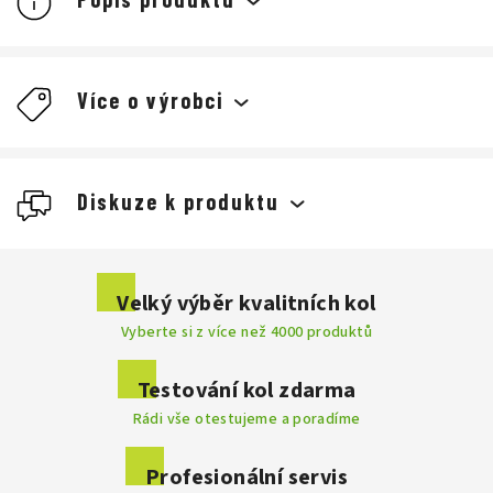
Více o výrobci
Giro
Diskuze k produktu
cyklistické
Buďte první, kdo napíše příspěvek k této položce.
Velký výběr kvalitních kol
Cyklistické
Vyberte si z více než 4000 produktů
Přidat komentář
helmy
skvěle seděly
byly dobře
odvětrané
Testování kol zdarma
nejlehčím na trhu
Rádi vše otestujeme a poradíme
Profesionální servis