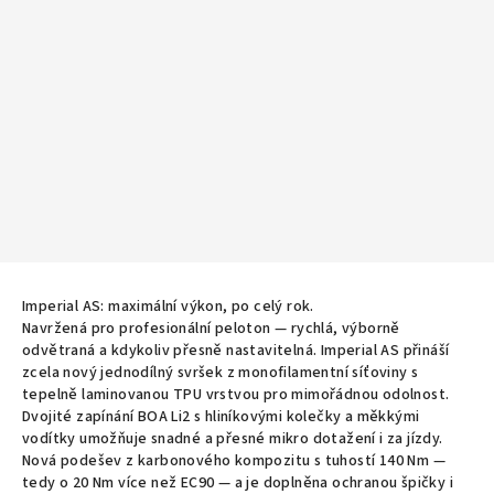
Imperial AS: maximální výkon, po celý rok.
Navržená pro profesionální peloton — rychlá, výborně
odvětraná a kdykoliv přesně nastavitelná. Imperial AS přináší
zcela nový jednodílný svršek z monofilamentní síťoviny s
tepelně laminovanou TPU vrstvou pro mimořádnou odolnost.
Dvojité zapínání BOA Li2 s hliníkovými kolečky a měkkými
vodítky umožňuje snadné a přesné mikro dotažení i za jízdy.
Nová podešev z karbonového kompozitu s tuhostí 140 Nm —
tedy o 20 Nm více než EC90 — a je doplněna ochranou špičky i