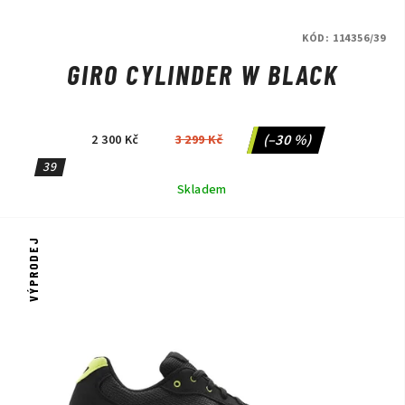
KÓD:
114356/39
GIRO CYLINDER W BLACK
(–30 %)
2 300 Kč
3 299 Kč
39
Skladem
VÝPRODEJ