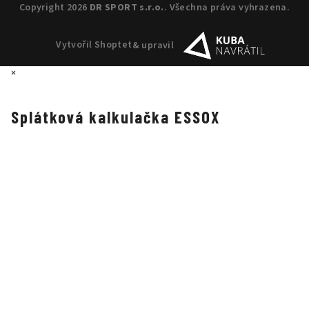
Copyright 2026
DR SPORT s.r.o.
. Všechna práva vyhrazena.
Vytvořil Shoptet
& upravil
×
Splátková kalkulačka ESSOX