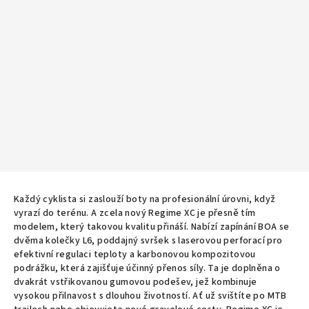
Každý cyklista si zaslouží boty na profesionální úrovni, když
vyrazí do terénu. A zcela nový Regime XC je přesně tím
modelem, který takovou kvalitu přináší. Nabízí zapínání BOA se
dvěma kolečky L6, poddajný svršek s laserovou perforací pro
efektivní regulaci teploty a karbonovou kompozitovou
podrážku, která zajišťuje účinný přenos síly. Ta je doplněna o
dvakrát vstřikovanou gumovou podešev, jež kombinuje
vysokou přilnavost s dlouhou životností. Ať už svištíte po MTB