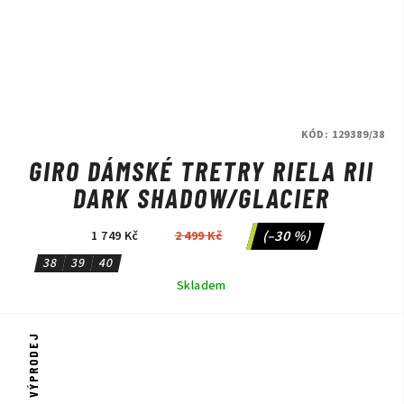
KÓD:
129389/38
GIRO DÁMSKÉ TRETRY RIELA RII
DARK SHADOW/GLACIER
(–30 %)
1 749 Kč
2 499 Kč
38
39
40
Skladem
VÝPRODEJ