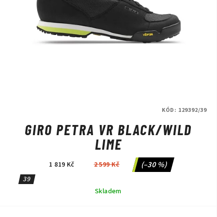
KÓD:
129392/39
GIRO PETRA VR BLACK/WILD
LIME
(–30 %)
1 819 Kč
2 599 Kč
39
Skladem