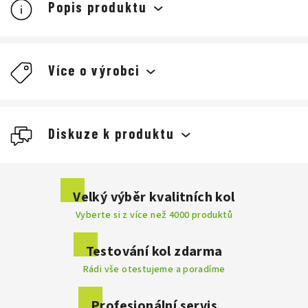
Popis produktu
Více o výrobci
Giro
Diskuze k produktu
cyklistické
Buďte první, kdo napíše příspěvek k této položce.
Velký výběr kvalitních kol
Cyklistické
Vyberte si z více než 4000 produktů
Přidat komentář
helmy
skvěle seděly
byly dobře
odvětrané
Testování kol zdarma
nejlehčím na trhu
Rádi vše otestujeme a poradíme
Profesionální servis