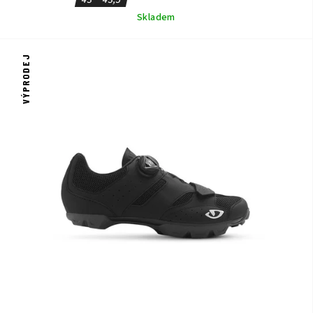
43
43,5
Skladem
VÝPRODEJ