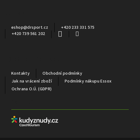
a
Kontakt
t
í
eshop
@
drsport.cz
+420 233 331 575
+420 739 561 202
Důležité informace
Kontakty
Obchodní podmínky
Jak na vrácení zboží
Podmínky nákupu Essox
Ochrana O.Ú. (GDPR)
Partneři