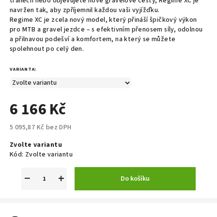
trailech nebo objevujete nové gravelové cesty, Regime XC je
navržen tak, aby zpříjemnil každou vaši vyjížďku.
Regime XC je zcela nový model, který přináší špičkový výkon
pro MTB a gravel jezdce – s efektivním přenosem síly, odolnou
a přilnavou podešví a komfortem, na který se můžete
spolehnout po celý den.
VARIANTA:
6 166 Kč
5 095,87 Kč bez DPH
Měrná
Zvolte variantu
cena:
Kód:
Zvolte variantu
−
+
Do košíku