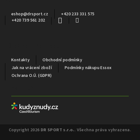
t
í
eshop
@
drsport.cz
+420 233 331 575
+420 739 561 202
Důležité informace
Kontakty
Obchodní podmínky
Jak na vrácení zboží
Podmínky nákupu Essox
Ochrana O.Ú. (GDPR)
Partneři
Copyright 2026
DR SPORT s.r.o.
. Všechna práva vyhrazena.