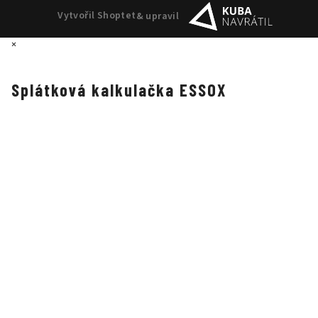
Vytvořil Shoptet
& upravil
×
Splátková kalkulačka ESSOX