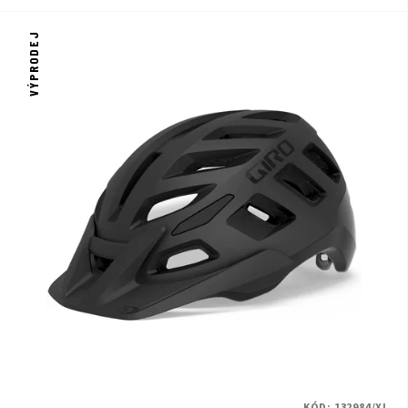
VÝPRODEJ
KÓD:
132984/XL