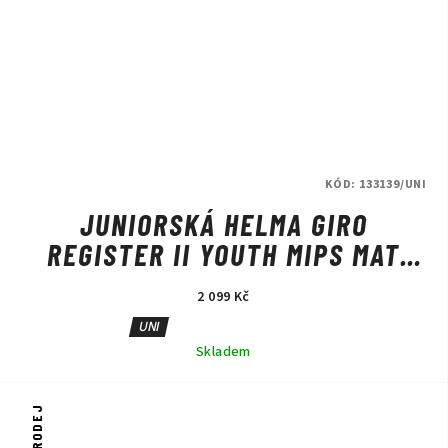
KÓD:
133139/UNI
JUNIORSKÁ HELMA GIRO
REGISTER II YOUTH MIPS MAT
LIGHT PINK
2 099 Kč
UNI
Skladem
VÝPRODEJ