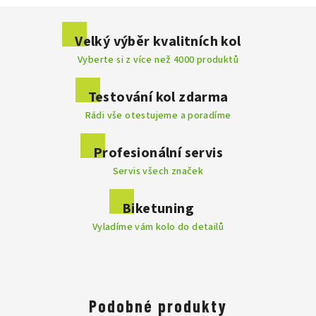
cyklistické
Buďte první, kdo napíše příspěvek k této položce.
Velký výběr kvalitních kol
Cyklistické
Vyberte si z více než 4000 produktů
Přidat komentář
helmy
skvěle seděly
byly dobře
odvětrané
Testování kol zdarma
nejlehčím na trhu
Rádi vše otestujeme a poradíme
Profesionální servis
Servis všech značek
Biketuning
Vyladíme vám kolo do detailů
Podobné produkty