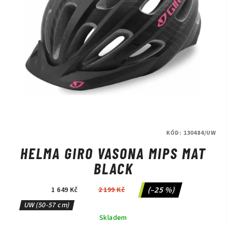
KÓD:
130484/UW
HELMA GIRO VASONA MIPS MAT
BLACK
(–25 %)
1 649 Kč
2 199 Kč
UW (50-57 cm)
Skladem