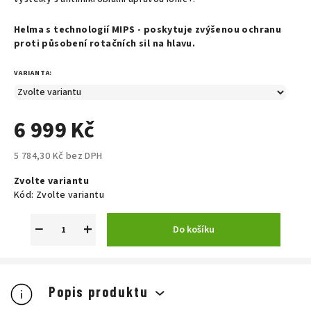
Helma s technologií MIPS - poskytuje zvýšenou ochranu
proti působení rotačních sil na hlavu.
VARIANTA:
6 999 Kč
5 784,30 Kč bez DPH
Měrná
Zvolte variantu
cena:
Kód:
Zvolte variantu
−
+
Do košíku
Popis produktu