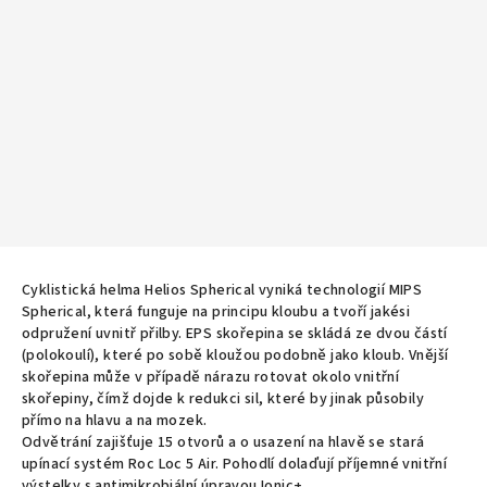
Cyklistická helma Helios Spherical vyniká technologií MIPS
Spherical, která funguje na principu kloubu a tvoří jakési
odpružení uvnitř přilby. EPS skořepina se skládá ze dvou částí
(polokoulí), které po sobě kloužou podobně jako kloub. Vnější
skořepina může v případě nárazu rotovat okolo vnitřní
skořepiny, čímž dojde k redukci sil, které by jinak působily
přímo na hlavu a na mozek.
Odvětrání zajišťuje 15 otvorů a o usazení na hlavě se stará
upínací systém Roc Loc 5 Air. Pohodlí dolaďují příjemné vnitřní
výstelky s antimikrobiální úpravou Ionic+.