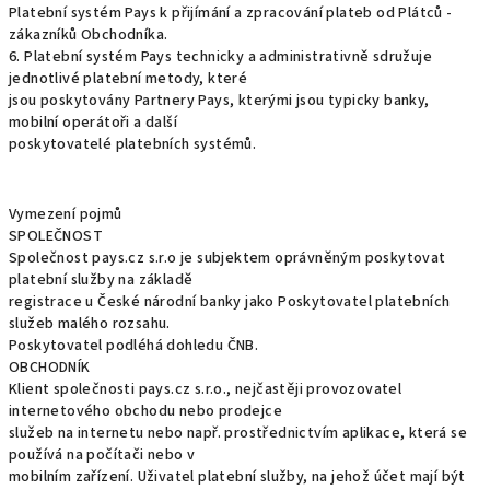
Platební systém Pays k přijímání a zpracování plateb od Plátců -
zákazníků Obchodníka.
6. Platební systém Pays technicky a administrativně sdružuje
jednotlivé platební metody, které
jsou poskytovány Partnery Pays, kterými jsou typicky banky,
mobilní operátoři a další
poskytovatelé platebních systémů.
Vymezení pojmů
SPOLEČNOST
Společnost pays.cz s.r.o je subjektem oprávněným poskytovat
platební služby na základě
registrace u České národní banky jako Poskytovatel platebních
služeb malého rozsahu.
Poskytovatel podléhá dohledu ČNB.
OBCHODNÍK
Klient společnosti pays.cz s.r.o., nejčastěji provozovatel
internetového obchodu nebo prodejce
služeb na internetu nebo např. prostřednictvím aplikace, která se
používá na počítači nebo v
mobilním zařízení. Uživatel platební služby, na jehož účet mají být