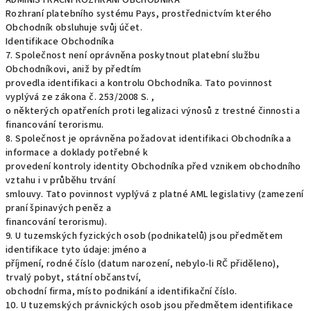
ADMINISTRAČNÍ ROZHRANÍ OBCHODNÍKA
Rozhraní platebního systému Pays, prostřednictvím kterého
Obchodník obsluhuje svůj účet.
Identifikace Obchodníka
7. Společnost není oprávněna poskytnout platební službu
Obchodníkovi, aniž by předtím
provedla identifikaci a kontrolu Obchodníka. Tato povinnost
vyplývá ze zákona č. 253/2008 S. ,
o některých opatřeních proti legalizaci výnosů z trestné činnosti a
financování terorismu.
8. Společnost je oprávněna požadovat identifikaci Obchodníka a
informace a doklady potřebné k
provedení kontroly identity Obchodníka před vznikem obchodního
vztahu i v průběhu trvání
smlouvy. Tato povinnost vyplývá z platné AML legislativy (zamezení
praní špinavých peněz a
financování terorismu).
9. U tuzemských fyzických osob (podnikatelů) jsou předmětem
identifikace tyto údaje: jméno a
příjmení, rodné číslo (datum narození, nebylo-li RČ přiděleno),
trvalý pobyt, státní občanství,
obchodní firma, místo podnikání a identifikační číslo.
10. U tuzemských právnických osob jsou předmětem identifikace