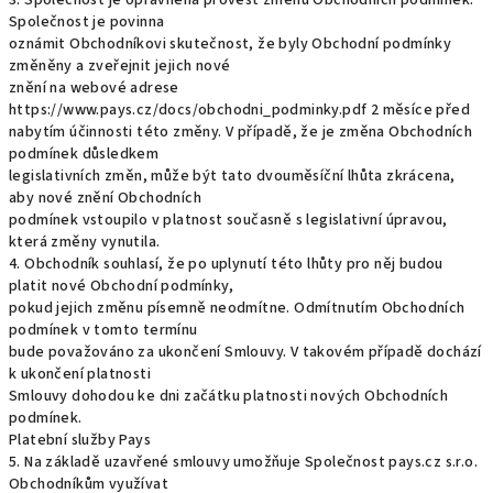
3. Společnost je oprávněna provést změnu Obchodních podmínek.
Společnost je povinna
oznámit Obchodníkovi skutečnost, že byly Obchodní podmínky
změněny a zveřejnit jejich nové
znění na webové adrese
https://www.pays.cz/docs/obchodni_podminky.pdf 2 měsíce před
nabytím účinnosti této změny. V případě, že je změna Obchodních
podmínek důsledkem
legislativních změn, může být tato dvouměsíční lhůta zkrácena,
aby nové znění Obchodních
podmínek vstoupilo v platnost současně s legislativní úpravou,
která změny vynutila.
4. Obchodník souhlasí, že po uplynutí této lhůty pro něj budou
platit nové Obchodní podmínky,
pokud jejich změnu písemně neodmítne. Odmítnutím Obchodních
podmínek v tomto termínu
bude považováno za ukončení Smlouvy. V takovém případě dochází
k ukončení platnosti
Smlouvy dohodou ke dni začátku platnosti nových Obchodních
podmínek.
Platební služby Pays
5. Na základě uzavřené smlouvy umožňuje Společnost pays.cz s.r.o.
Obchodníkům využívat