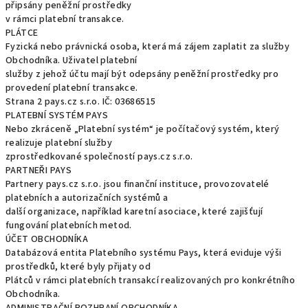
připsány peněžní prostředky
v rámci platební transakce.
PLÁTCE
Fyzická nebo právnická osoba, která má zájem zaplatit za služby
Obchodníka. Uživatel platební
služby z jehož účtu mají být odepsány peněžní prostředky pro
provedení platební transakce.
Strana 2 pays.cz s.r.o. IČ: 03686515
PLATEBNÍ SYSTÉM PAYS
Nebo zkráceně „Platební systém“ je počítačový systém, který
realizuje platební služby
zprostředkované společností pays.cz s.r.o.
PARTNEŘI PAYS
Partnery pays.cz s.r.o. jsou finanční instituce, provozovatelé
platebních a autorizačních systémů a
další organizace, například karetní asociace, které zajišťují
fungování platebních metod.
ÚČET OBCHODNÍKA
Databázová entita Platebního systému Pays, která eviduje výši
prostředků, které byly přijaty od
Plátců v rámci platebních transakcí realizovaných pro konkrétního
Obchodníka.