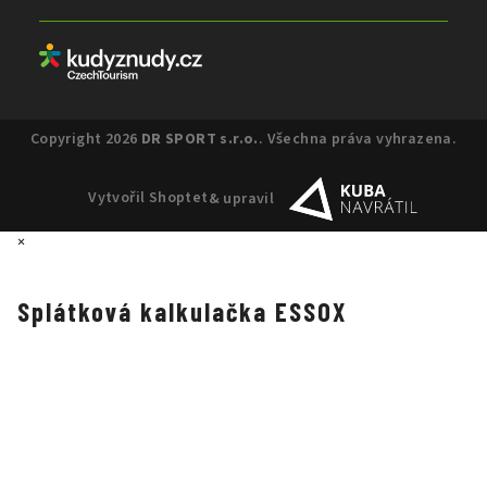
Copyright 2026
DR SPORT s.r.o.
. Všechna práva vyhrazena.
Vytvořil Shoptet
& upravil
×
Splátková kalkulačka ESSOX