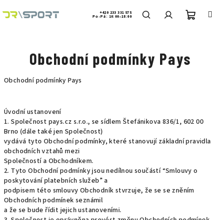
Přejít
na
+420 233 331 575
Po-Pá: 10:00–18:00
obsah
Nákup
Hledat
Přihlášení
Obchodní podmínky Pays
košík
Obchodní podmínky Pays
Úvodní ustanovení
1. Společnost pays.cz s.r.o., se sídlem Štefánikova 836/1, 602 00
Brno (dále také jen Společnost)
vydává tyto Obchodní podmínky, které stanovují základní pravidla
obchodních vztahů mezi
Společností a Obchodníkem.
2. Tyto Obchodní podmínky jsou nedílnou součástí “Smlouvy o
poskytování platebních služeb” a
podpisem této smlouvy Obchodník stvrzuje, že se se zněním
Obchodních podmínek seznámil
a že se bude řídit jejich ustanoveními.