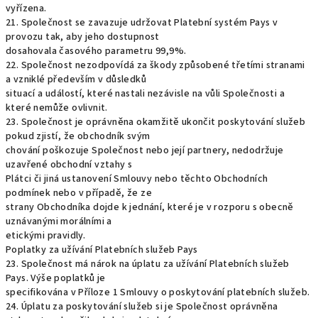
vyřízena.
21. Společnost se zavazuje udržovat Platební systém Pays v
provozu tak, aby jeho dostupnost
dosahovala časového parametru 99,9%.
22. Společnost nezodpovídá za škody způsobené třetími stranami
a vzniklé především v důsledků
situací a událostí, které nastali nezávisle na vůli Společnosti a
které nemůže ovlivnit.
23. Společnost je oprávněna okamžitě ukončit poskytování služeb
pokud zjistí, že obchodník svým
chování poškozuje Společnost nebo její partnery, nedodržuje
uzavřené obchodní vztahy s
Plátci či jiná ustanovení Smlouvy nebo těchto Obchodních
podmínek nebo v případě, že ze
strany Obchodníka dojde k jednání, které je v rozporu s obecně
uznávanými morálními a
etickými pravidly.
Poplatky za užívání Platebních služeb Pays
23. Společnost má nárok na úplatu za užívání Platebních služeb
Pays. Výše poplatků je
specifikována v Příloze 1 Smlouvy o poskytování platebních služeb.
24. Úplatu za poskytování služeb si je Společnost oprávněna