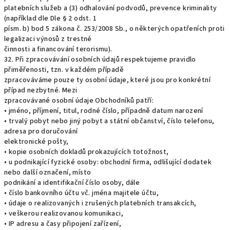
platebních služeb a (3) odhalování podvodů, prevence kriminality
(například dle Dle § 2 odst. 1
písm. b) bod 5 zákona č. 253/2008 Sb., o některých opatřeních proti
legalizaci výnosů z trestné
činnosti a financování terorismu).
32. Při zpracovávání osobních údajů respektujeme pravidlo
přiměřenosti, tzn. v každém případě
zpracováváme pouze ty osobní údaje, které jsou pro konkrétní
případ nezbytné. Mezi
zpracovávané osobní údaje Obchodníků patří:
• jméno, příjmení, titul, rodné číslo, případně datum narození
• trvalý pobyt nebo jiný pobyt a státní občanství, číslo telefonu,
adresa pro doručování
elektronické pošty,
• kopie osobních dokladů prokazujících totožnost,
• u podnikající fyzické osoby: obchodní firma, odlišující dodatek
nebo další označení, místo
podnikání a identifikační číslo osoby, dále
• číslo bankovního účtu vč. jména majitele účtu,
• údaje o realizovaných i zrušených platebních transakcích,
• veškerou realizovanou komunikaci,
• IP adresu a časy připojení zařízení,