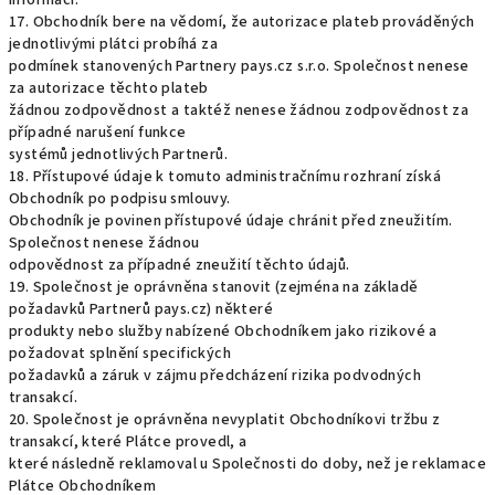
informací.
17. Obchodník bere na vědomí, že autorizace plateb prováděných
jednotlivými plátci probíhá za
podmínek stanovených Partnery pays.cz s.r.o. Společnost nenese
za autorizace těchto plateb
žádnou zodpovědnost a taktéž nenese žádnou zodpovědnost za
případné narušení funkce
systémů jednotlivých Partnerů.
18. Přístupové údaje k tomuto administračnímu rozhraní získá
Obchodník po podpisu smlouvy.
Obchodník je povinen přístupové údaje chránit před zneužitím.
Společnost nenese žádnou
odpovědnost za případné zneužití těchto údajů.
19. Společnost je oprávněna stanovit (zejména na základě
požadavků Partnerů pays.cz) některé
produkty nebo služby nabízené Obchodníkem jako rizikové a
požadovat splnění specifických
požadavků a záruk v zájmu předcházení rizika podvodných
transakcí.
20. Společnost je oprávněna nevyplatit Obchodníkovi tržbu z
transakcí, které Plátce provedl, a
které následně reklamoval u Společnosti do doby, než je reklamace
Plátce Obchodníkem