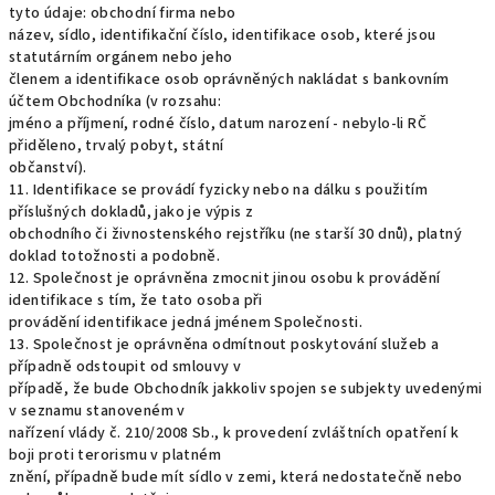
tyto údaje: obchodní firma nebo
název, sídlo, identifikační číslo, identifikace osob, které jsou
statutárním orgánem nebo jeho
členem a identifikace osob oprávněných nakládat s bankovním
účtem Obchodníka (v rozsahu:
jméno a příjmení, rodné číslo, datum narození - nebylo-li RČ
přiděleno, trvalý pobyt, státní
občanství).
11. Identifikace se provádí fyzicky nebo na dálku s použitím
příslušných dokladů, jako je výpis z
obchodního či živnostenského rejstříku (ne starší 30 dnů), platný
doklad totožnosti a podobně.
12. Společnost je oprávněna zmocnit jinou osobu k provádění
identifikace s tím, že tato osoba při
provádění identifikace jedná jménem Společnosti.
13. Společnost je oprávněna odmítnout poskytování služeb a
případně odstoupit od smlouvy v
případě, že bude Obchodník jakkoliv spojen se subjekty uvedenými
v seznamu stanoveném v
nařízení vlády č. 210/2008 Sb., k provedení zvláštních opatření k
boji proti terorismu v platném
znění, případně bude mít sídlo v zemi, která nedostatečně nebo