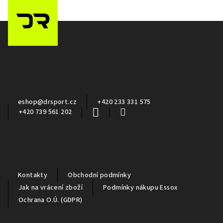
Z
á
p
a
Kontakt
t
í
eshop
@
drsport.cz
+420 233 331 575
+420 739 561 202
Důležité informace
Kontakty
Obchodní podmínky
Jak na vrácení zboží
Podmínky nákupu Essox
Ochrana O.Ú. (GDPR)
Partneři