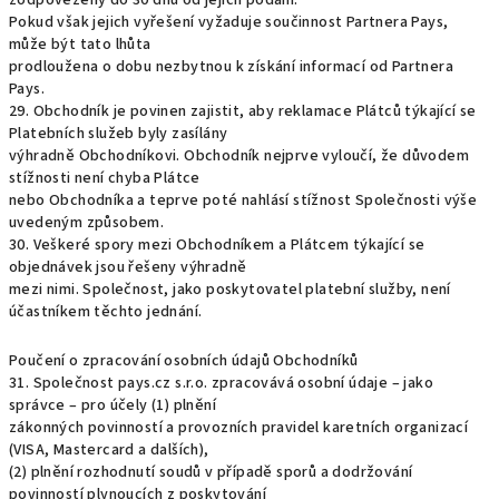
zodpovězeny do 30 dnů od jejich podání.
Pokud však jejich vyřešení vyžaduje součinnost Partnera Pays,
může být tato lhůta
prodloužena o dobu nezbytnou k získání informací od Partnera
Pays.
29. Obchodník je povinen zajistit, aby reklamace Plátců týkající se
Platebních služeb byly zasílány
výhradně Obchodníkovi. Obchodník nejprve vyloučí, že důvodem
stížnosti není chyba Plátce
nebo Obchodníka a teprve poté nahlásí stížnost Společnosti výše
uvedeným způsobem.
30. Veškeré spory mezi Obchodníkem a Plátcem týkající se
objednávek jsou řešeny výhradně
mezi nimi. Společnost, jako poskytovatel platební služby, není
účastníkem těchto jednání.
Poučení o zpracování osobních údajů Obchodníků
31. Společnost pays.cz s.r.o. zpracovává osobní údaje – jako
správce – pro účely (1) plnění
zákonných povinností a provozních pravidel karetních organizací
(VISA, Mastercard a dalších),
(2) plnění rozhodnutí soudů v případě sporů a dodržování
povinností plynoucích z poskytování