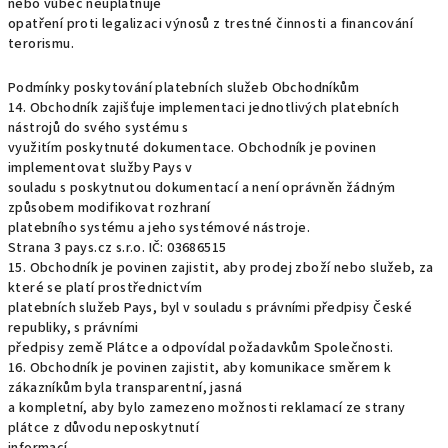
nebo vůbec neuplatňuje
opatření proti legalizaci výnosů z trestné činnosti a financování
terorismu.
Podmínky poskytování platebních služeb Obchodníkům
14. Obchodník zajišťuje implementaci jednotlivých platebních
nástrojů do svého systému s
využitím poskytnuté dokumentace. Obchodník je povinen
implementovat služby Pays v
souladu s poskytnutou dokumentací a není oprávněn žádným
způsobem modifikovat rozhraní
platebního systému a jeho systémové nástroje.
Strana 3 pays.cz s.r.o. IČ: 03686515
15. Obchodník je povinen zajistit, aby prodej zboží nebo služeb, za
které se platí prostřednictvím
platebních služeb Pays, byl v souladu s právními předpisy České
republiky, s právními
předpisy země Plátce a odpovídal požadavkům Společnosti.
16. Obchodník je povinen zajistit, aby komunikace směrem k
zákazníkům byla transparentní, jasná
a kompletní, aby bylo zamezeno možnosti reklamací ze strany
plátce z důvodu neposkytnutí