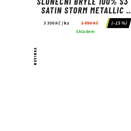
SLUNEČNÍ BRÝLE 100% S3 
SATIN STORM METALLIC -
PURPLE MIRROR
3 306 Kč
/ ks
3 890 Kč
(–15 %)
Skladem
NOVINKA