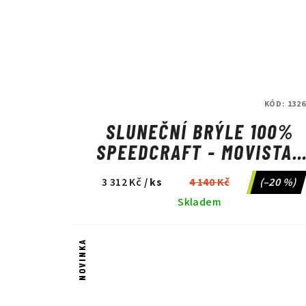
KÓD:
1326
SLUNEČNÍ BRÝLE 100%
SPEEDCRAFT - MOVISTAR
TEAM WHITE/HIPER BLUE
3 312 Kč
/ ks
4 140 Kč
(–20 %)
MULTILAYER MIRROR LEN
Skladem
NOVINKA