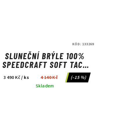
KÓD:
133269
SLUNEČNÍ BRÝLE 100%
SPEEDCRAFT SOFT TACT
JUNIPER HIPER MINT
3 490 Kč
/ ks
4 140 Kč
(–15 %)
MIRROR LENS
Skladem