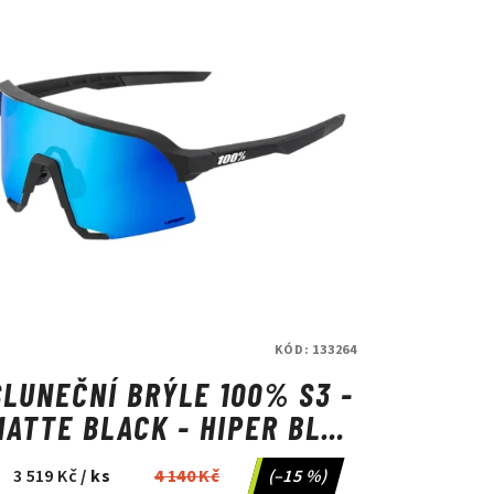
KÓD:
133264
SLUNEČNÍ BRÝLE 100% S3 -
MATTE BLACK - HIPER BLUE
MULTILAYER MIRROR LENS
3 519 Kč
/ ks
4 140 Kč
(–15 %)