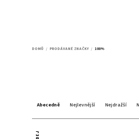
Přejít
na
obsah
DOMŮ
/
PRODÁVANÉ ZNAČKY
/
100%
Ř
Abecedně
Nejlevnější
Nejdražší
a
z
V
e