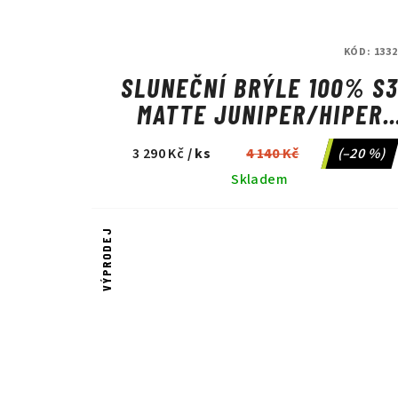
KÓD:
1332
SLUNEČNÍ BRÝLE 100% S
MATTE JUNIPER/HIPER
MINT MIRROR
3 290 Kč
/ ks
4 140 Kč
(–20 %)
Skladem
VÝPRODEJ