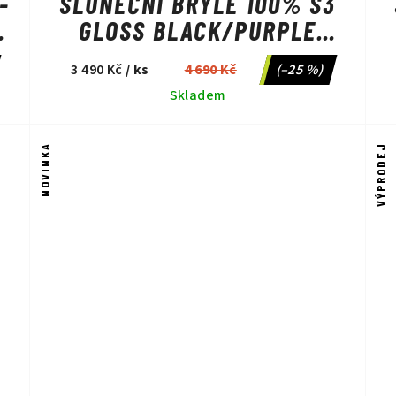
-
SLUNEČNÍ BRÝLE 100% S3
GLOSS BLACK/PURPLE
FLASH MIRROR
3 490 Kč
/ ks
4 690 Kč
(–25 %)
PHOTOCHROMIC
Skladem
NOVINKA
VÝPRODEJ