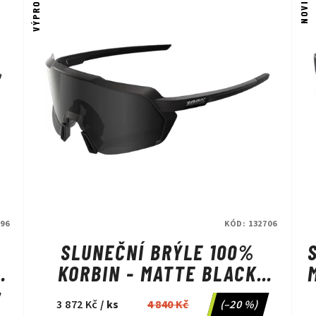
VÝPRODEJ
NOVINKA
96
KÓD:
132706
SLUNEČNÍ BRÝLE 100%
C
KORBIN - MATTE BLACK
GLOSS BLACK/BLACK
3 872 Kč
/ ks
4 840 Kč
(–20 %)
MIRROR