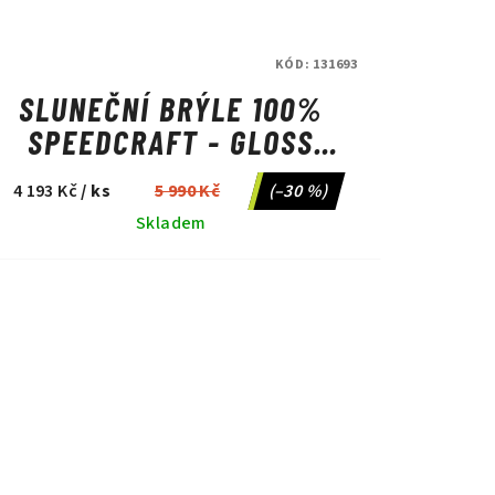
KÓD:
131693
SLUNEČNÍ BRÝLE 100%
SPEEDCRAFT - GLOSS
TRANSLUCENT RED/HIPER
4 193 Kč
/ ks
5 990 Kč
(–30 %)
RED MIRROR LTD SAGAN
Skladem