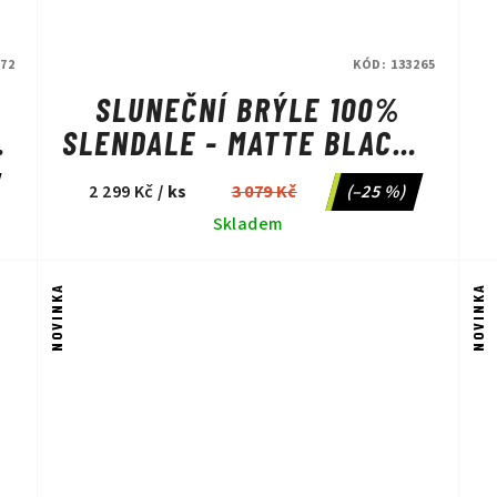
72
KÓD:
133265
3
SLUNEČNÍ BRÝLE 100%
SLENDALE - MATTE BLACK -
HIPER BLUE MULTILAYER
2 299 Kč
/ ks
3 079 Kč
(–25 %)
MIRROR
Skladem
NOVINKA
NOVINKA