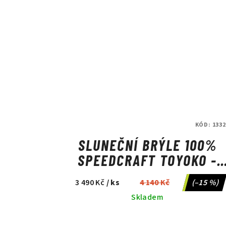
KÓD:
1332
SLUNEČNÍ BRÝLE 100%
SPEEDCRAFT TOYOKO -
HIPER VITAL PINK MIRRO
3 490 Kč
/ ks
4 140 Kč
(–15 %)
LENS
Skladem