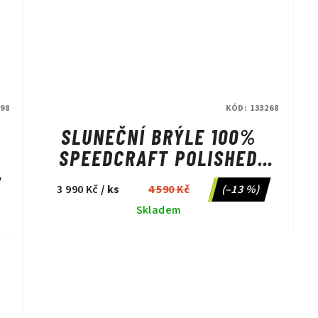
98
KÓD:
133268
SLUNEČNÍ BRÝLE 100%
SPEEDCRAFT POLISHED
BLACK/HIPER POLARIZED
3 990 Kč
/ ks
4 590 Kč
(–13 %)
S
LAVENDER MIRROR
Skladem