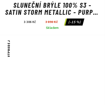
SLUNEČNÍ BRÝLE 100% S3 -
SATIN STORM METALLIC - PURPLE
MIRROR
(–15 %)
3 306 Kč
3 890 Kč
Skladem
VÝPRODEJ