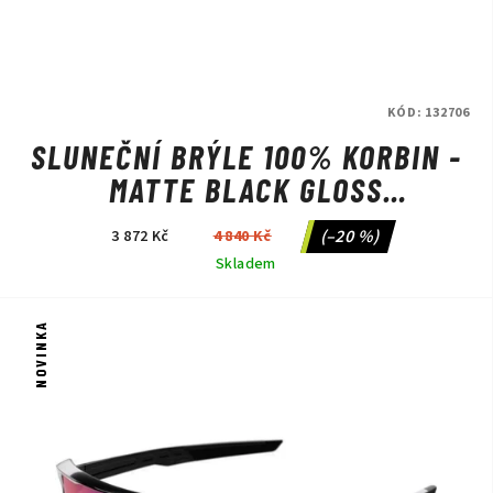
KÓD:
132706
SLUNEČNÍ BRÝLE 100% KORBIN -
MATTE BLACK GLOSS
BLACK/BLACK MIRROR
(–20 %)
3 872 Kč
4 840 Kč
Skladem
NOVINKA