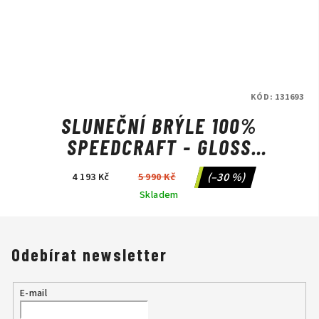
KÓD:
131693
SLUNEČNÍ BRÝLE 100%
SPEEDCRAFT - GLOSS
TRANSLUCENT RED/HIPER RED
(–30 %)
4 193 Kč
5 990 Kč
MIRROR LTD SAGAN
Skladem
Odebírat newsletter
E-mail