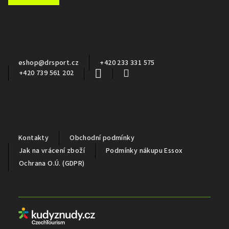
á
p
a
Kontakt
t
í
eshop
@
drsport.cz
+420 233 331 575
+420 739 561 202
Důležité informace
Kontakty
Obchodní podmínky
Jak na vrácení zboží
Podmínky nákupu Essox
Ochrana O.Ú. (GDPR)
Partneři