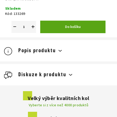
Měrná
Skladem
cena:
Kód:
133269
−
+
Do košíku
Popis produktu
Diskuze k produktu
Buďte první, kdo napíše příspěvek k této položce.
Velký výběr kvalitních kol
Vyberte si z více než 4000 produktů
Přidat komentář