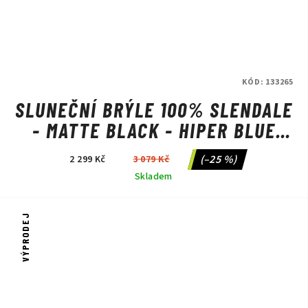
KÓD:
133265
SLUNEČNÍ BRÝLE 100% SLENDALE
- MATTE BLACK - HIPER BLUE
MULTILAYER MIRROR
(–25 %)
2 299 Kč
3 079 Kč
Skladem
VÝPRODEJ