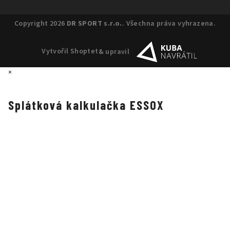
Copyright 2026
DR SPORT s.r.o.
. Všechna práva vyhrazena.
Vytvořil Shoptet
& upravil
×
Splátková kalkulačka ESSOX