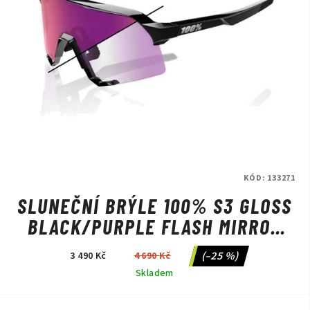
KÓD:
133271
SLUNEČNÍ BRÝLE 100% S3 GLOSS
BLACK/PURPLE FLASH MIRROR
PHOTOCHROMIC
(–25 %)
3 490 Kč
4 690 Kč
Skladem