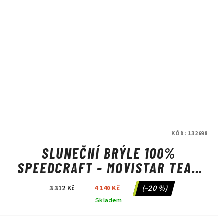
KÓD:
132698
SLUNEČNÍ BRÝLE 100%
SPEEDCRAFT - MOVISTAR TEAM
WHITE/HIPER BLUE MULTILAYER
(–20 %)
3 312 Kč
4 140 Kč
MIRROR LENS
Skladem