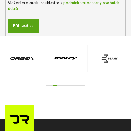
Vložením e-mailu souhlasíte s
podmínkami ochrany osobních
údajů
Přihlásit se
Z