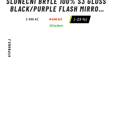
SLUNEČNÍ BRÝLE 100% S3 GLOSS
BLACK/PURPLE FLASH MIRROR
PHOTOCHROMIC
(–25 %)
3 490 Kč
4 690 Kč
Skladem
VÝPRODEJ