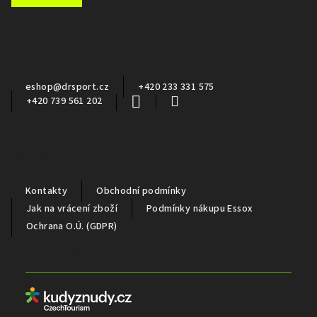
á
p
a
Kontakt
t
í
eshop
@
drsport.cz
+420 233 331 575
+420 739 561 202
Důležité informace
Kontakty
Obchodní podmínky
Jak na vrácení zboží
Podmínky nákupu Essox
Ochrana O.Ú. (GDPR)
Partneři