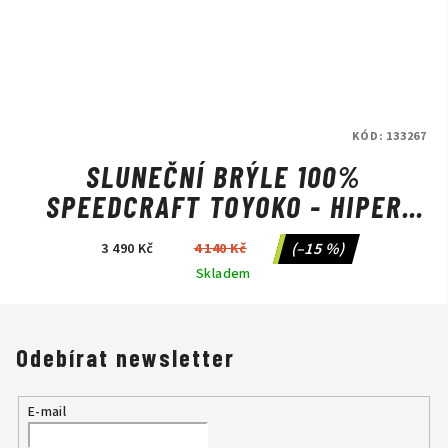
KÓD:
133267
SLUNEČNÍ BRÝLE 100%
SPEEDCRAFT TOYOKO - HIPER
VITAL PINK MIRROR LENS
(–15 %)
3 490 Kč
4 140 Kč
Skladem
Odebírat newsletter
E-mail