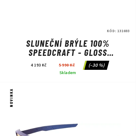
KÓD:
131693
SLUNEČNÍ BRÝLE 100%
SPEEDCRAFT - GLOSS
TRANSLUCENT RED/HIPER RED
(–30 %)
4 193 Kč
5 990 Kč
MIRROR LTD SAGAN
Skladem
NOVINKA