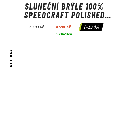
SLUNEČNÍ BRÝLE 100%
SPEEDCRAFT POLISHED
BLACK/HIPER POLARIZED
(–13 %)
3 990 Kč
4 590 Kč
LAVENDER MIRROR
Skladem
NOVINKA