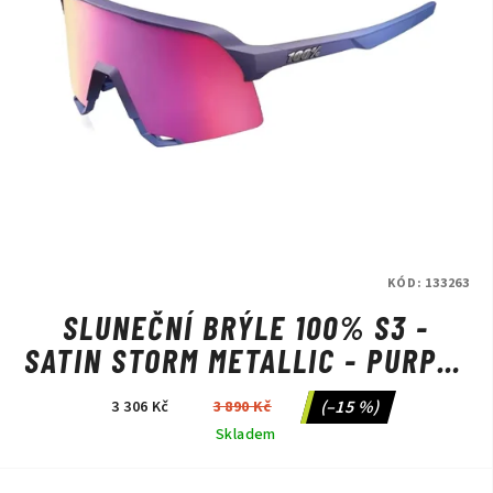
KÓD:
133263
SLUNEČNÍ BRÝLE 100% S3 -
SATIN STORM METALLIC - PURPLE
MIRROR
(–15 %)
3 306 Kč
3 890 Kč
Skladem