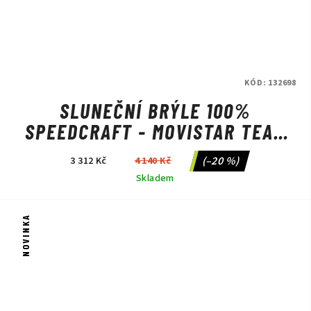
KÓD:
132698
SLUNEČNÍ BRÝLE 100%
SPEEDCRAFT - MOVISTAR TEAM
WHITE/HIPER BLUE MULTILAYER
(–20 %)
3 312 Kč
4 140 Kč
MIRROR LENS
Skladem
NOVINKA