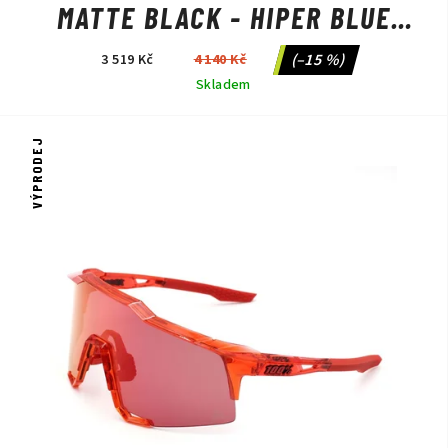
MATTE BLACK - HIPER BLUE
MULTILAYER MIRROR LENS
(–15 %)
3 519 Kč
4 140 Kč
Skladem
VÝPRODEJ