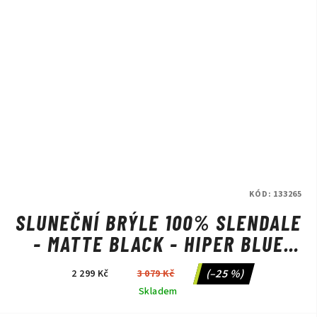
KÓD:
133265
SLUNEČNÍ BRÝLE 100% SLENDALE
- MATTE BLACK - HIPER BLUE
MULTILAYER MIRROR
(–25 %)
2 299 Kč
3 079 Kč
Skladem