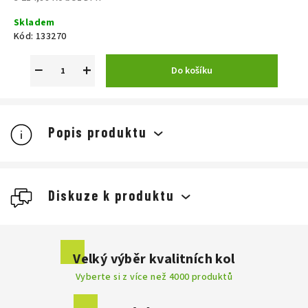
Měrná
Skladem
cena:
Kód:
133270
−
+
Do košíku
Popis produktu
Diskuze k produktu
Buďte první, kdo napíše příspěvek k této položce.
Velký výběr kvalitních kol
Vyberte si z více než 4000 produktů
Přidat komentář