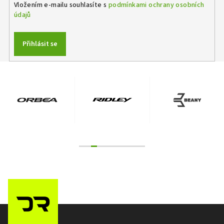
Vložením e-mailu souhlasíte s
podmínkami ochrany osobních
údajů
Přihlásit se
Z