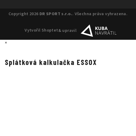
Copyright 2026
DR SPORT s.r.o.
. Všechna práva vyhrazena.
Vytvořil Shoptet
& upravil
×
Splátková kalkulačka ESSOX