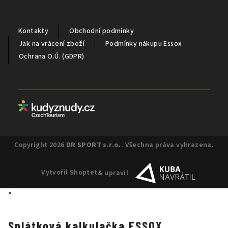
Důležité informace
Kontakty
Obchodní podmínky
Jak na vrácení zboží
Podmínky nákupu Essox
Ochrana O.Ú. (GDPR)
Partneři
Copyright 2026
DR SPORT s.r.o.
. Všechna práva vyhrazena.
Vytvořil Shoptet
& upravil
×
Splátková kalkulačka ESSOX