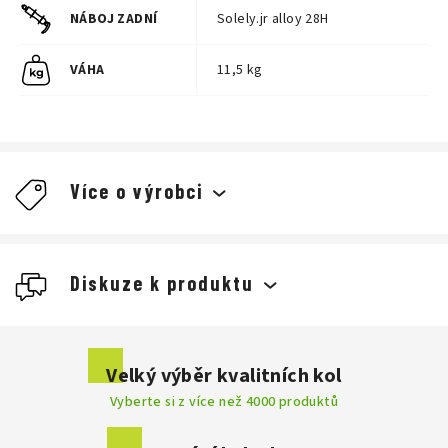
NÁBOJ ZADNÍ
Solely.jr alloy 28H
VÁHA
11,5 kg
Více o výrobci
Diskuze k produktu
Buďte první, kdo napíše příspěvek k této položce.
Velký výběr kvalitních kol
Vyberte si z více než 4000 produktů
Přidat komentář
Česká značka, která nezná kompromisy a rozhodně nejde s