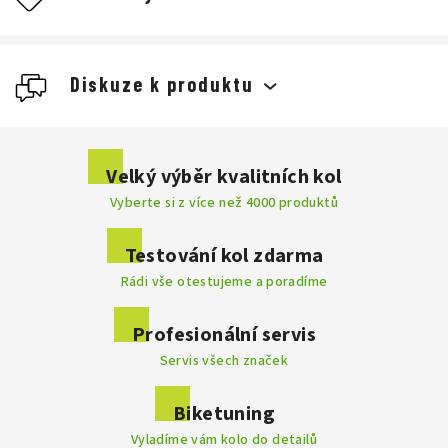
Diskuze k produktu
Buďte první, kdo napíše příspěvek k této položce.
Velký výběr kvalitních kol
Vyberte si z více než 4000 produktů
Přidat komentář
Testování kol zdarma
Rádi vše otestujeme a poradíme
. Výrobce
Profesionální servis
disponuje velkým a moderním testovacím centrem, kde se
Servis všech značek
vyvíjí nespočet prototypů a technologií, které jsou do výroby
kol implementovány. Každý model prochází řadou testů a
vyznačuje se dokonalostí do posledního detailu. Značka Focus
Biketuning
je mezi profesionály velmi známá, nabízí perfektní výkon,
Vyladíme vám kolo do detailů
vyváženost a dokáže uspokojit i ty nejnáročnější jezdce.