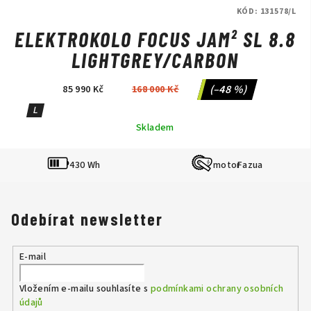
KÓD:
131578/L
ELEKTROKOLO FOCUS JAM² SL 8.8
LIGHTGREY/CARBON
(–48 %)
85 990 Kč
168 000 Kč
L
Skladem
430 Wh
Fazua
Odebírat newsletter
E-mail
Vložením e-mailu souhlasíte s
podmínkami ochrany osobních
údajů