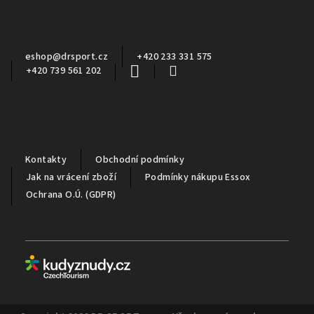
a
Kontakt
t
í
eshop
@
drsport.cz
+420 233 331 575
+420 739 561 202
Důležité informace
Kontakty
Obchodní podmínky
Jak na vrácení zboží
Podmínky nákupu Essox
Ochrana O.Ú. (GDPR)
Partneři