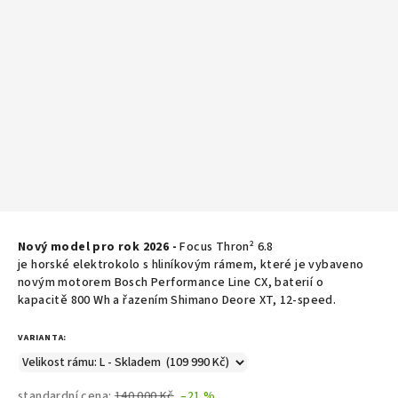
Nový model pro rok 2026 -
Focus Thron² 6.8
je horské elektrokolo s hliníkovým rámem, které je vybaveno
novým motorem Bosch Performance Line CX, baterií o
kapacitě 800 Wh a řazením Shimano Deore XT, 12-speed.
VARIANTA:
standardní cena:
140 000 Kč
–21 %