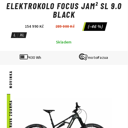
ELEKTROKOLO FOCUS JAM² SL 9.0
BLACK
(–46 %)
154 990 Kč
289 000 Kč
L
XL
Skladem
430 Wh
Fazua
NOVINKA
DOPRAVA ZDARMA