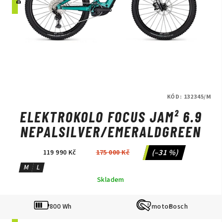
KÓD:
132345/M
ELEKTROKOLO FOCUS JAM² 6.9
NEPALSILVER/EMERALDGREEN
(–31 %)
119 990 Kč
175 000 Kč
M
L
Skladem
800 Wh
Bosch