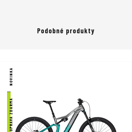
Focus Praha - DR SPORT je jedním z vybraných prodejců kol
značky Focus.
Přijďte nás navštívit a na kola se osobně podívat
na naší prodejně v Praze.
Podobné produkty
NOVINKA
DOPRAVA ZDARMA