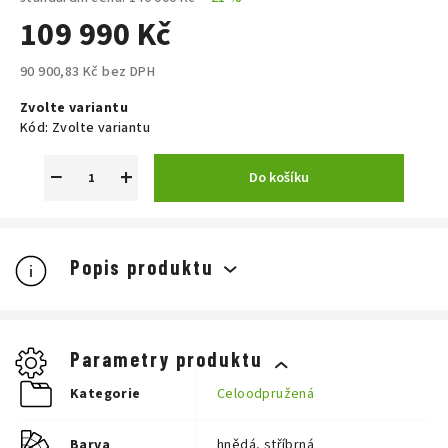
109 990 Kč
90 900,83 Kč bez DPH
Měrná
Zvolte variantu
cena:
Kód:
Zvolte variantu
−
+
Do košíku
Popis produktu
THRON² 6.8 ABS zaručuje skvělé
pohodlí na dlouhých jízdách po
stezkách.
Rozlučte se s prokluzováním
předních kol a pády přes řídítka.
Parametry produktu
THRON² 6.8 ABS vám zaručuje
Kategorie
Celoodpružená
maximální bezpečnost díky
protiblokovacímu brzdovému systému
Bosch, čtyřpístkovým brzdám a 203mm
Barva
hnědá, stříbrná