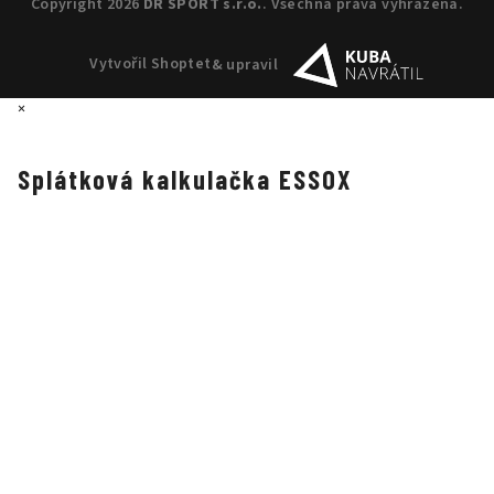
Copyright 2026
DR SPORT s.r.o.
. Všechna práva vyhrazena.
Vytvořil Shoptet
& upravil
×
Splátková kalkulačka ESSOX