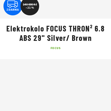
Z
140 000 Kč
–21 %
ZDARMA
D
A
Elektrokolo FOCUS THRON² 6.8
R
ABS 29" Silver/ Brown
M
FOCUS
A