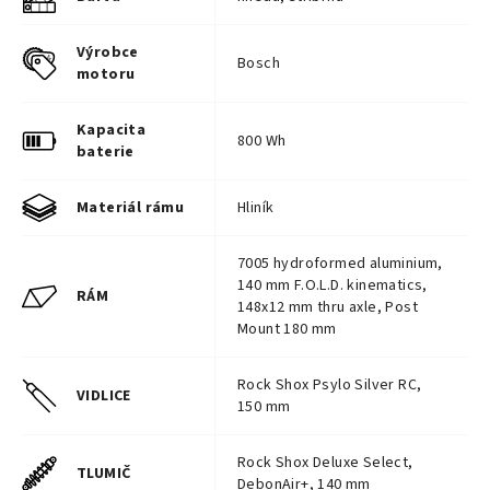
kotoučům. Integrovaný držák pro
Apple Airtag nebo Chipolo a prostor
Výrobce
Bosch
pro Bosch ConnectModule umožňují
motoru
vylepšenou ochranu proti krádeži a
komplexní sledovací služby.
Kapacita
800 Wh
baterie
Materiál rámu
Hliník
7005 hydroformed aluminium,
140 mm F.O.L.D. kinematics,
RÁM
148x12 mm thru axle, Post
Mount 180 mm
Rock Shox Psylo Silver RC,
VIDLICE
150 mm
Rock Shox Deluxe Select,
TLUMIČ
DebonAir+, 140 mm