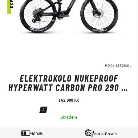
KÓD:
133292/L
ELEKTROKOLO NUKEPROOF
HYPERWATT CARBON PRO 290 T-
GX BLACK
162 900 Kč
L
Skladem
400Wh
Bosch