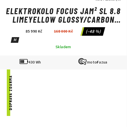
ELEKTROKOLO FOCUS JAM² SL 8.8
LIMEYELLOW GLOSSY/CARBON
RAW GLOSSY
(–48 %)
85 990 Kč
168 000 Kč
M
Skladem
430 Wh
Fazua
DOPRAVA ZDARMA