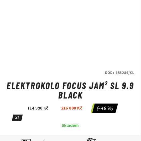
KÓD:
133286/XL
ELEKTROKOLO FOCUS JAM² SL 9.9
BLACK
(–46 %)
114 990 Kč
216 000 Kč
XL
Skladem