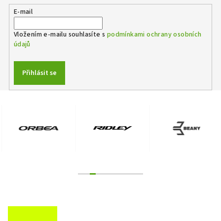
a
E-mail
c
í
Vložením e-mailu souhlasíte s
podmínkami ochrany osobních
p
údajů
r
v
k
Přihlásit se
y
v
ý
p
i
s
u