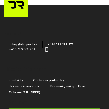
Z
á
p
a
Kontakt
t
í
eshop
@
drsport.cz
+420 233 331 575
+420 739 561 202
Důležité informace
Kontakty
Obchodní podmínky
Jak na vrácení zboží
Podmínky nákupu Essox
Ochrana O.Ú. (GDPR)
Partneři