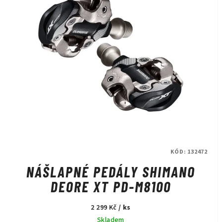
s
u
p
k
r
t
o
ů
d
u
k
t
ů
KÓD:
132472
NÁŠLAPNÉ PEDÁLY SHIMANO
DEORE XT PD-M8100
2 299 Kč
/ ks
Skladem