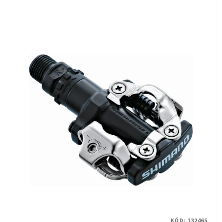
KÓD:
132465