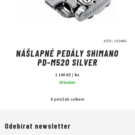
KÓD:
132466
NÁŠLAPNÉ PEDÁLY SHIMANO
PD-M520 SILVER
1 100 Kč
/ ks
Skladem
3
položek celkem
O
v
l
á
Odebírat newsletter
d