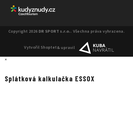
Copyright 2026
DR SPORT s.r.o.
. Všechna práva vyhrazena.
Vytvořil Shoptet
& upravil
×
Splátková kalkulačka ESSOX