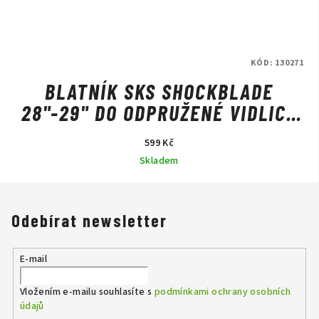
KÓD:
130271
BLATNÍK SKS SHOCKBLADE
28"-29" DO ODPRUŽENÉ VIDLICE
ČERNO/ČERNÝ
599 Kč
Skladem
Odebírat newsletter
E-mail
Vložením e-mailu souhlasíte s
podmínkami ochrany osobních
údajů