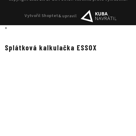
Vytvořil Shoptet
& upravil
×
Splátková kalkulačka ESSOX