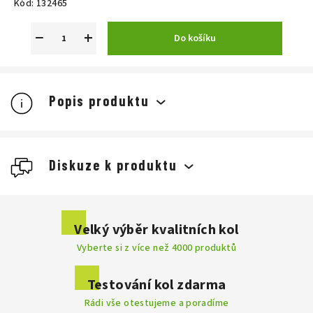
Kód:
132465
−
+
Do košíku
Popis produktu
Diskuze k produktu
Buďte první, kdo napíše příspěvek k této položce.
Velký výběr kvalitních kol
Vyberte si z více než 4000 produktů
Přidat komentář
Testování kol zdarma
Rádi vše otestujeme a poradíme