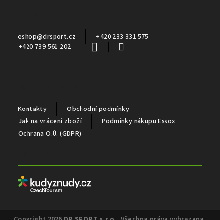
a
Kontakt
t
í
eshop
@
drsport.cz
+420 233 331 575
+420 739 561 202
Důležité informace
Kontakty
Obchodní podmínky
Jak na vrácení zboží
Podmínky nákupu Essox
Ochrana O.Ú. (GDPR)
Partneři
Copyright 2026
DR SPORT s.r.o.
. Všechna práva vyhrazena.