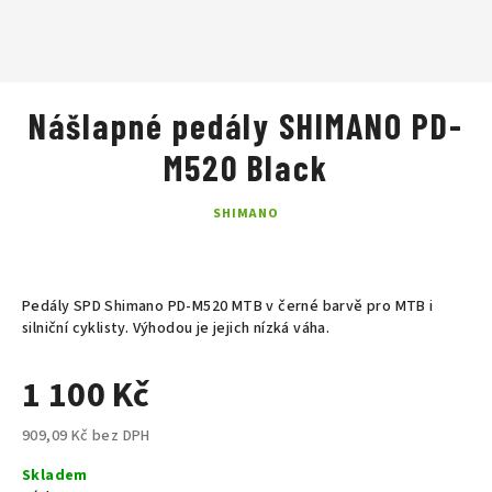
Nášlapné pedály SHIMANO PD-
M520 Black
SHIMANO
Pedály SPD Shimano PD-M520 MTB v černé barvě pro MTB i
silniční cyklisty. Výhodou je jejich nízká váha.
1 100 Kč
909,09 Kč bez DPH
Měrná
Skladem
cena: