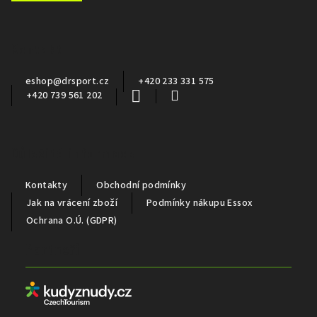
p
a
Kontakt
t
í
eshop
@
drsport.cz
+420 233 331 575
+420 739 561 202
Důležité informace
Kontakty
Obchodní podmínky
Jak na vrácení zboží
Podmínky nákupu Essox
Ochrana O.Ú. (GDPR)
Partneři