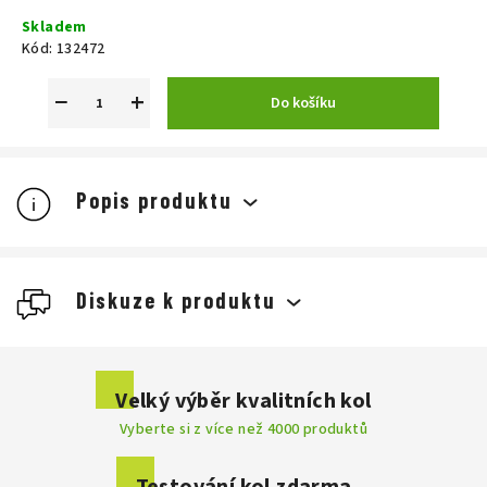
Měrná
Skladem
cena:
Kód:
132472
−
+
Do košíku
Popis produktu
Diskuze k produktu
Buďte první, kdo napíše příspěvek k této položce.
Velký výběr kvalitních kol
Vyberte si z více než 4000 produktů
Přidat komentář