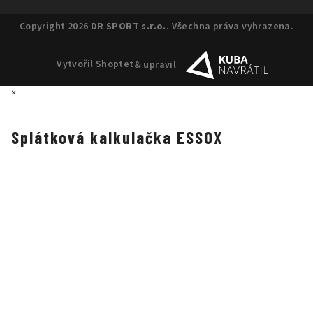
Copyright 2026
DR SPORT s.r.o.
. Všechna práva vyhrazena.
Vytvořil Shoptet
& upravil
×
Splátková kalkulačka ESSOX