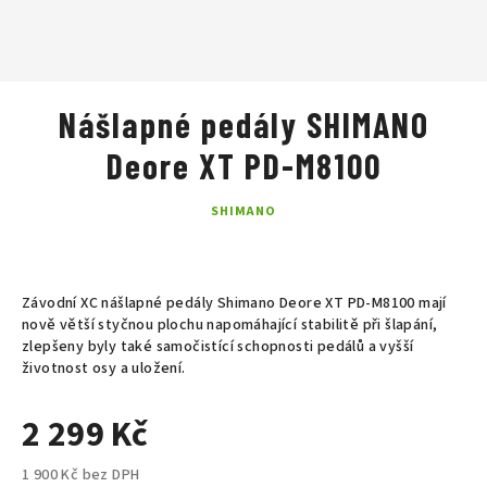
Nášlapné pedály SHIMANO
Deore XT PD-M8100
SHIMANO
Závodní XC nášlapné pedály Shimano Deore
XT PD-M8100 mají
nově větší styčnou plochu napomáhající stabilitě při šlapání,
zlepšeny byly také samočistící schopnosti pedálů a vyšší
životnost osy a uložení.
2 299 Kč
1 900 Kč bez DPH