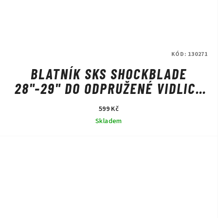
KÓD:
130271
BLATNÍK SKS SHOCKBLADE
28"-29" DO ODPRUŽENÉ VIDLICE
ČERNO/ČERNÝ
599 Kč
Skladem