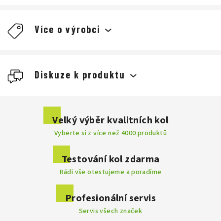
Více o výrobci
Giro
Diskuze k produktu
cyklistické
Buďte první, kdo napíše příspěvek k této položce.
Velký výběr kvalitních kol
Cyklistické
Vyberte si z více než 4000 produktů
Přidat komentář
helmy
skvěle seděly
byly dobře
odvětrané
Testování kol zdarma
nejlehčím na trhu
Rádi vše otestujeme a poradíme
Profesionální servis
Servis všech značek