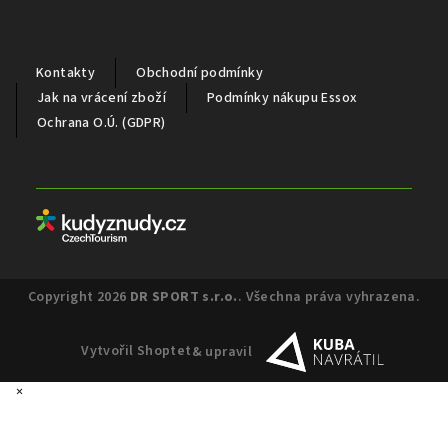
Důležité informace
Kontakty
Obchodní podmínky
Jak na vrácení zboží
Podmínky nákupu Essox
Ochrana O.Ú. (GDPR)
Partneři
Copyright 2026
DR SPORT s.r.o.
. Všechna práva vyhrazena.
Vytvořil Shoptet
& upravil
×