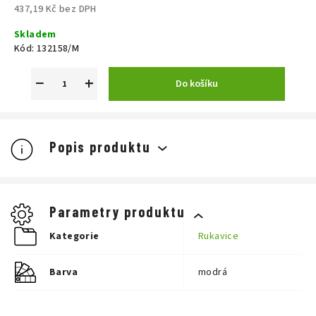
437,19 Kč bez DPH
Měrná
Skladem
cena:
Kód:
132158/M
−
+
Do košíku
Popis produktu
SVRCHNÍ ČÁST:
prodyšná, elastická ve všech směrech,
savý povrch
DLAŇ:
Parametry produktu
VÝSTELKA:
VLASTNOSTI:
vysoce savý povrch, zapínání na suchý zip
Kategorie
Rukavice
Barva
modrá