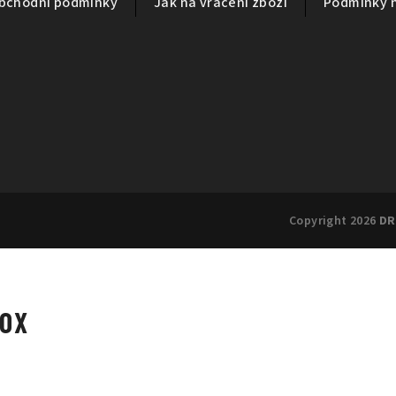
bchodní podmínky
Jak na vrácení zboží
Podmínky 
Copyright 2026
DR
SOX