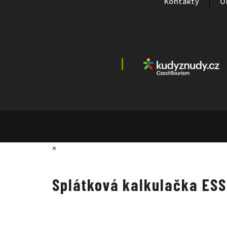
Kontakty
O
Důležité informace
Partneři
×
Splátková kalkulačka ES