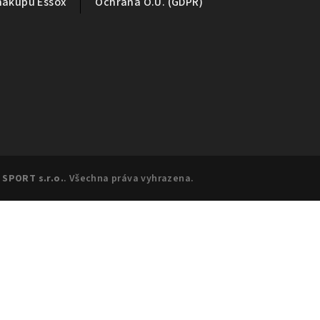
nákupu Essox
Ochrana O.Ú. (GDPR)
 SPORT s.r.o.
. Všechna práva vyhrazena.