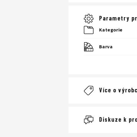
SVRCHNÍ ČÁST:
pr
DLAŇ:
VÝSTELKA:
Parametry p
VLASTNOSTI:
vyso
Kategorie
Barva
Více o výrobc
Giro
Diskuze k pr
cyklistické