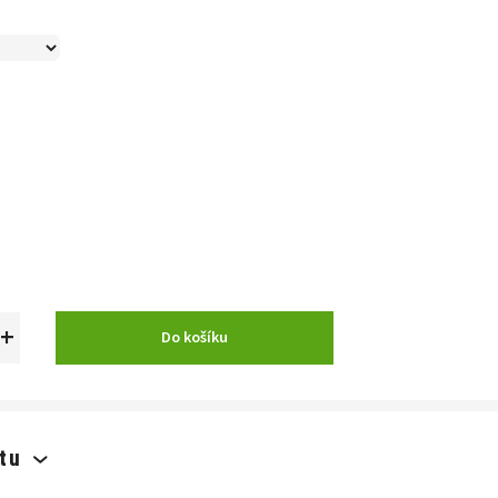
+
Do košíku
tu