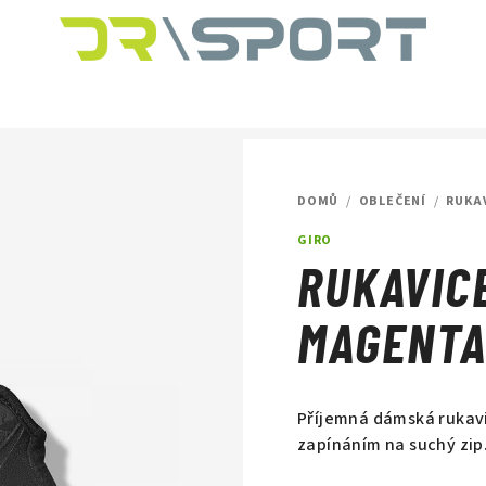
DOMŮ
/
OBLEČENÍ
/
RUKA
GIRO
RUKAVIC
MAGENT
Příjemná dámská rukavi
zapínáním na suchý zip