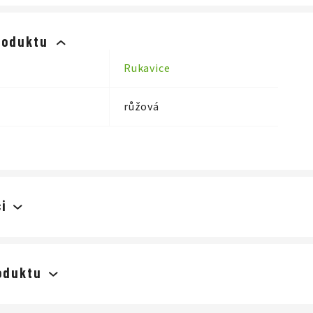
odyšná, elastická ve všech směrech, savý povrch
roduktu
ce savý povrch, zapínání na suchý zip
Rukavice
růžová
i
oduktu