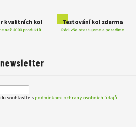
 příspěvek k této položce.
lmy
skvěle seděly
byly
r kvalitních kol
Testování kol zdarma
íce než 4000 produktů
Rádi vše otestujeme a poradíme
 newsletter
lu souhlasíte s
podmínkami ochrany osobních údajů