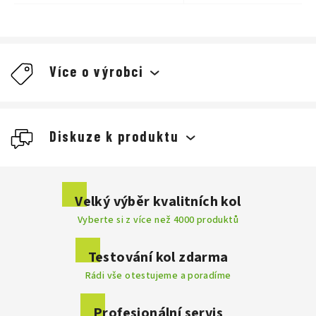
Více o výrobci
Giro
Diskuze k produktu
cyklistické
Buďte první, kdo napíše příspěvek k této položce.
Velký výběr kvalitních kol
Cyklistické
Vyberte si z více než 4000 produktů
Přidat komentář
helmy
skvěle seděly
byly dobře
odvětrané
Testování kol zdarma
nejlehčím na trhu
Rádi vše otestujeme a poradíme
Profesionální servis