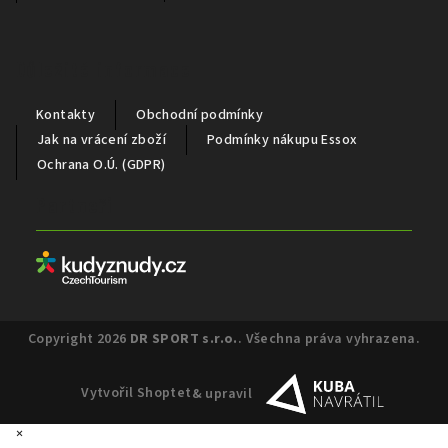
Důležité informace
Kontakty
Obchodní podmínky
Jak na vrácení zboží
Podmínky nákupu Essox
Ochrana O.Ú. (GDPR)
Partneři
Copyright 2026
DR SPORT s.r.o.
. Všechna práva vyhrazena.
Vytvořil Shoptet
& upravil
×