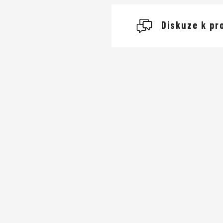
Diskuze k pr
Buďte první, kdo napíše
Přidat komentář