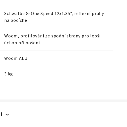
Schwalbe G-One Speed 12x1.35", reflexní pruhy
na bocíche
Woom, profilování ze spodní strany pro lepší
úchop při nošení
Woom ALU
3 kg
i