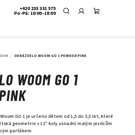
+420 233 331 575
Po-Pá: 10:00–18:00
Hledat
Přihlášení
Nákupní
košík
OOM
/
ODRÁŽEDLO WOOM GO 1 POWDER PINK
LO WOOM GO 1
PINK
Woom GO 1 je určeno dětem od 1,5 do 3,5 let, které
Dětská geometrie s 12" koly usnadní malým jezdcům
topým parťákem.