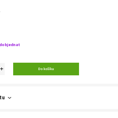
č
dobjednat
+
Do košíku
tu