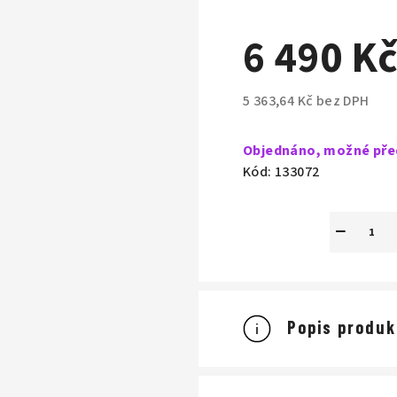
M
6 490 K
A
5 363,64 Kč bez DPH
Měrná
cena:
Objednáno, možné pře
Kód:
133072
−
Popis produk