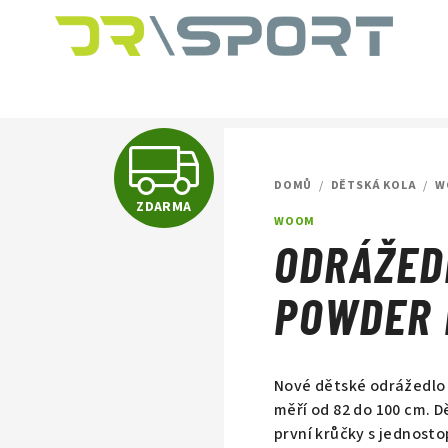
Z
DOMŮ
/
DĚTSKÁ KOLA
/
W
ZDARMA
D
WOOM
ODRÁŽED
A
POWDER 
R
Nové dětské odrážedlo 
měří od 82 do 100 cm. 
první krůčky s jednos