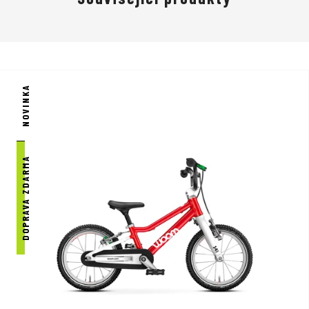
Rychleji je naučit jezdit na kole.
NOVINKA
Zažívat dobrodružství.
DOPRAVA ZDARMA
Striktně spočítané.
Woom Praha - DR SPORT je jedním z vybraných prodejců kol
značky Woom.
Přijďte nás navštívit a na kola se osobně podívat