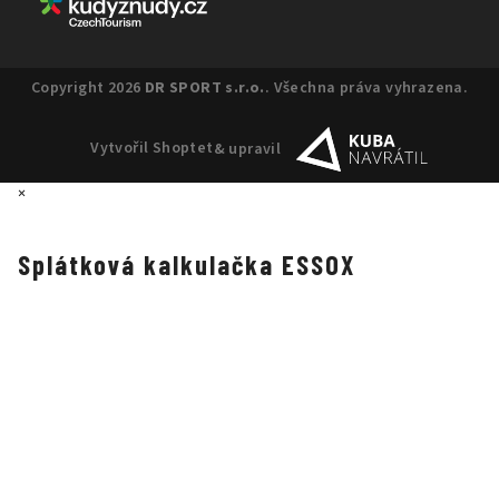
Copyright 2026
DR SPORT s.r.o.
. Všechna práva vyhrazena.
Vytvořil Shoptet
& upravil
×
Splátková kalkulačka ESSOX