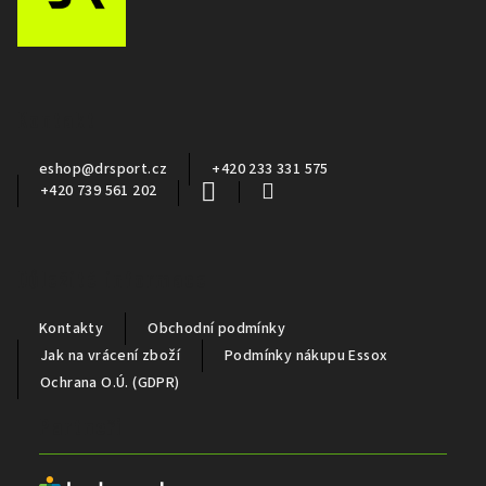
Z
á
p
a
Kontakt
t
í
eshop
@
drsport.cz
+420 233 331 575
+420 739 561 202
Důležité informace
Kontakty
Obchodní podmínky
Jak na vrácení zboží
Podmínky nákupu Essox
Ochrana O.Ú. (GDPR)
Partneři