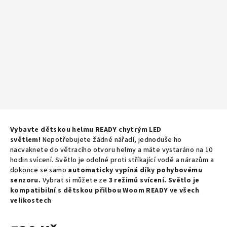
Vybavte dětskou helmu READY chytrým LED
světlem!
Nepotřebujete žádné nářadí, jednoduše ho
nacvaknete do větracího otvoru helmy a máte vystaráno na 10
hodin svícení. Světlo je odolné proti stříkající vodě a nárazům a
dokonce se samo
automaticky vypíná díky pohybovému
senzoru.
Vybrat
si můžete ze
3 režimů svícení.
Světlo je
kompatibilní s dětskou přilbou
Woom READY ve všech
velikostech