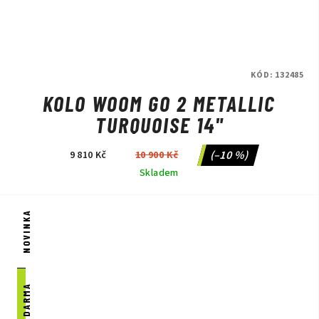
KÓD:
132485
KOLO WOOM GO 2 METALLIC
TURQUOISE 14"
(–10 %)
9 810 Kč
10 900 Kč
Skladem
NOVINKA