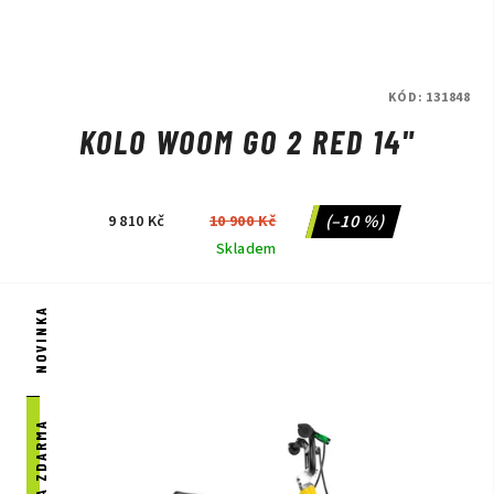
na naší prodejně v Praze.
KÓD:
131848
KOLO WOOM GO 2 RED 14"
(–10 %)
9 810 Kč
10 900 Kč
Skladem
NOVINKA
DOPRAVA ZDARMA