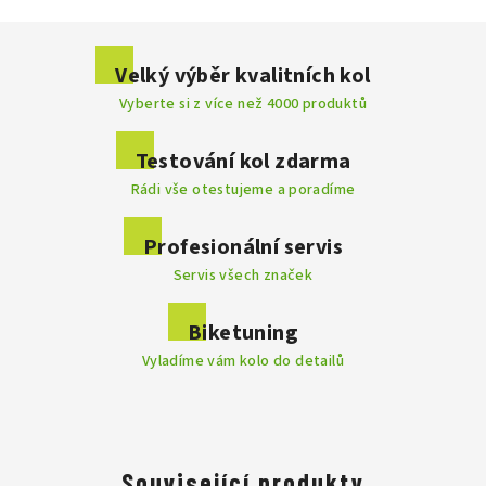
Buďte první, kdo napíše příspěvek k této položce.
Velký výběr kvalitních kol
Vyberte si z více než 4000 produktů
Přidat komentář
Testování kol zdarma
Rádi vše otestujeme a poradíme
Profesionální servis
Servis všech značek
Biketuning
Vyladíme vám kolo do detailů
Související produkty