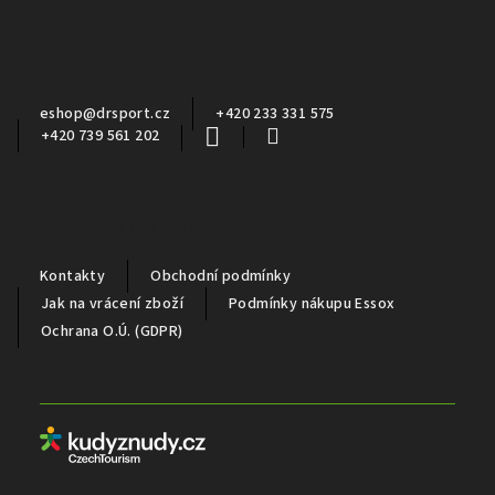
p
a
Kontakt
t
í
eshop
@
drsport.cz
+420 233 331 575
+420 739 561 202
Důležité informace
Kontakty
Obchodní podmínky
Jak na vrácení zboží
Podmínky nákupu Essox
Ochrana O.Ú. (GDPR)
Partneři