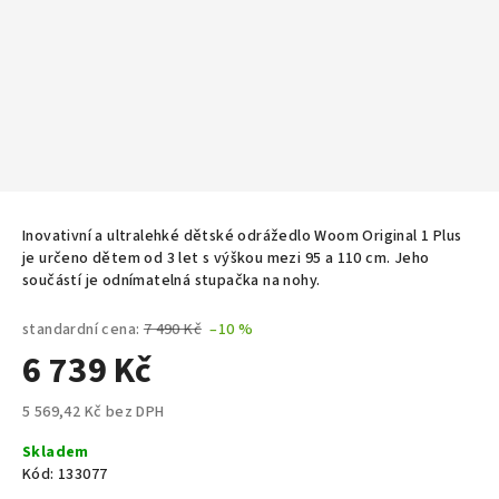
Inovativní a ultralehké dětské odrážedlo Woom Original 1 Plus
je určeno dětem od 3 let s výškou mezi 95 a 110 cm. Jeho
součástí je odnímatelná stupačka na nohy.
standardní cena:
7 490 Kč
–10 %
6 739 Kč
5 569,42 Kč bez DPH
Měrná
Skladem
cena:
Kód:
133077