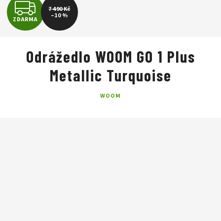
Z
7 490 Kč
–10 %
ZDARMA
D
A
Odrážedlo WOOM GO 1 Plus
R
Metallic Turquoise
M
WOOM
A