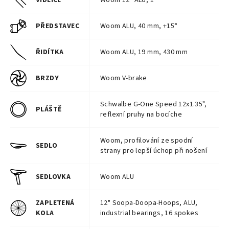
VIDLICE
Woom 12" ALU, 1"
PŘEDSTAVEC
Woom ALU, 40 mm, +15°
ŘIDÍTKA
Woom ALU, 19 mm, 430 mm
BRZDY
Woom V-brake
Schwalbe G-One Speed 12x1.35",
PLÁŠTĚ
reflexní pruhy na bocíche
Woom, profilování ze spodní
SEDLO
strany pro lepší úchop při nošení
SEDLOVKA
Woom ALU
ZAPLETENÁ
12" Soopa-Doopa-Hoops, ALU,
KOLA
industrial bearings, 16 spokes