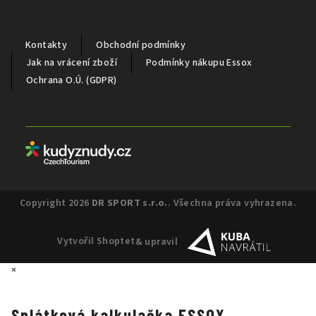
Důležité informace
Kontakty
Obchodní podmínky
Jak na vrácení zboží
Podmínky nákupu Essox
Ochrana O.Ú. (GDPR)
Partneři
Copyright 2026
DR SPORT s.r.o.
. Všechna práva vyhrazena.
Vytvořil Shoptet
& upravil
×
Splátková kalkulačka ESSOX