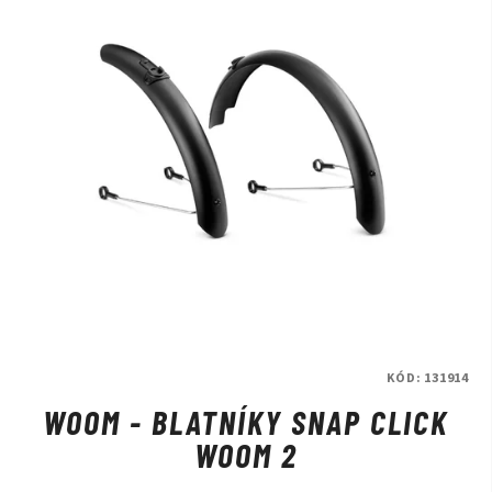
Striktně spočítané.
Woom Praha - DR SPORT je jedním z vybraných prodejců kol
značky Woom.
Přijďte nás navštívit a na kola se osobně podívat
na naší prodejně v Praze.
KÓD:
131914
WOOM - BLATNÍKY SNAP CLICK
WOOM 2