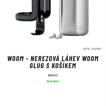
KÓD:
131902
WOOM - NEREZOVÁ LÁHEV WOOM
GLUG S KOŠÍKEM
690 Kč
Skladem