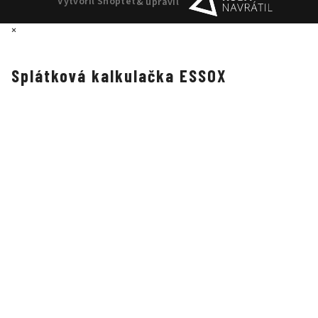
Vytvořil Shoptet
& upravil
×
Splátková kalkulačka ESSOX