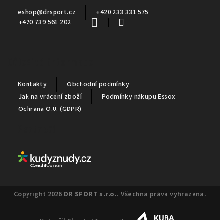
í
eshop
@
drsport.cz
+420 233 331 575
+420 739 561 202
Důležité informace
Kontakty
Obchodní podmínky
Jak na vrácení zboží
Podmínky nákupu Essox
Ochrana O.Ú. (GDPR)
Partneři
Copyright 2026
DR SPORT s.r.o.
. Všechna práva vyhrazena.