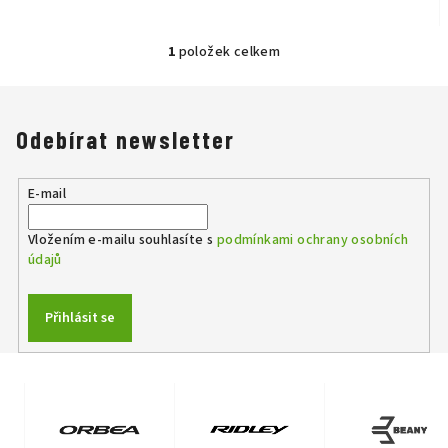
1
položek celkem
O
v
l
á
Odebírat newsletter
d
a
E-mail
c
í
Vložením e-mailu souhlasíte s
podmínkami ochrany osobních
p
údajů
r
v
k
Přihlásit se
y
v
ý
p
i