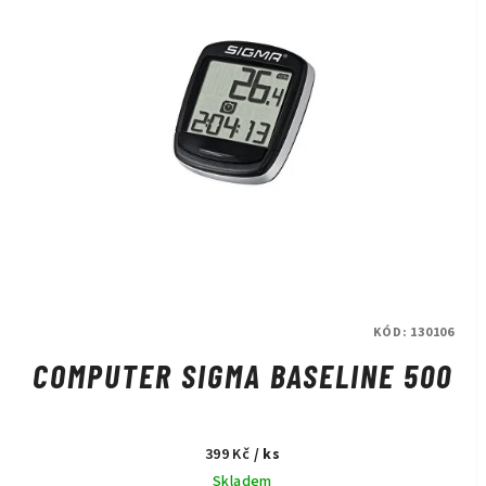
s
u
p
k
r
t
o
ů
d
u
k
t
ů
KÓD:
130106
COMPUTER SIGMA BASELINE 500
399 Kč
/ ks
Skladem