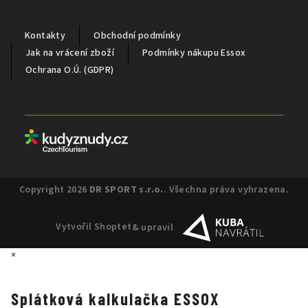
Důležité informace
Kontakty
Obchodní podmínky
Jak na vrácení zboží
Podmínky nákupu Essox
Ochrana O.Ú. (GDPR)
Partneři
Copyright 2026
DR SPORT s.r.o.
. Všechna práva vyhrazena.
Vytvořil Shoptet
& upravil
×
Splátková kalkulačka ESSOX