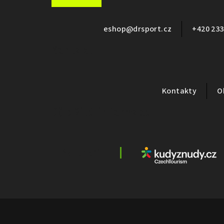
á
p
eshop
@
drsport.cz
+420 233
a
Kontakt
t
í
Kontakty
O
Důležité informace
Partneři