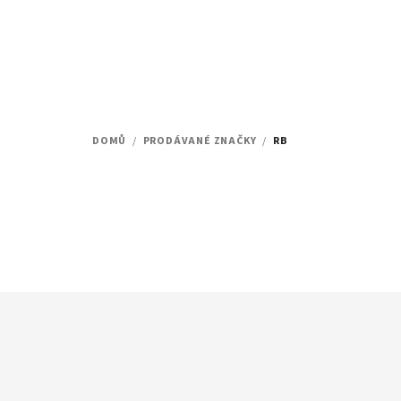
Přejít
na
obsah
DOMŮ
/
PRODÁVANÉ ZNAČKY
/
RB