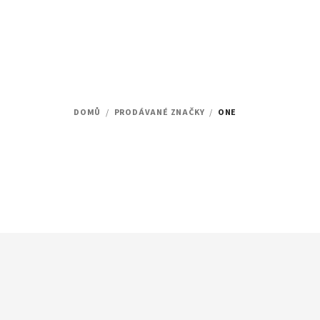
Přejít
na
obsah
DOMŮ
/
PRODÁVANÉ ZNAČKY
/
ONE