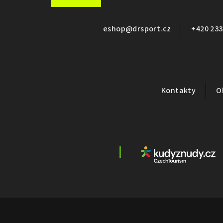
á
p
eshop
@
drsport.cz
+420 233
a
Kontakt
t
í
Kontakty
O
Důležité informace
Partneři