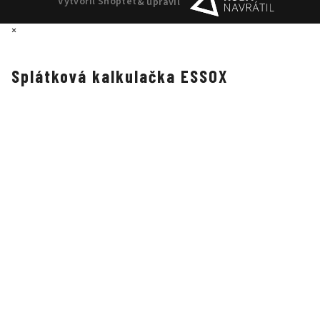
Vytvořil Shoptet
& upravil
×
Splátková kalkulačka ESSOX