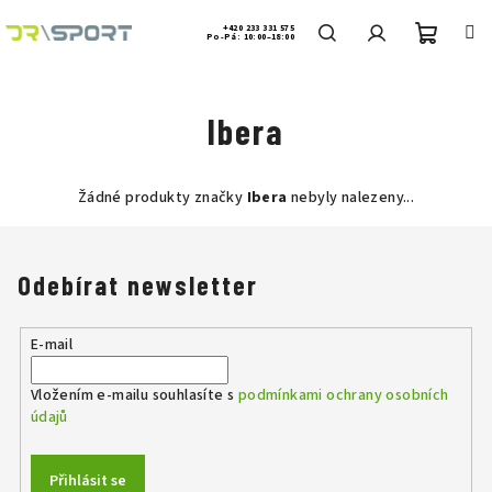
Přejít
na
+420 233 331 575
Po-Pá: 10:00–18:00
obsah
Nákup
Hledat
Přihlášení
Ibera
košík
Žádné produkty značky
Ibera
nebyly nalezeny...
Odebírat newsletter
E-mail
Vložením e-mailu souhlasíte s
podmínkami ochrany osobních
údajů
Přihlásit se