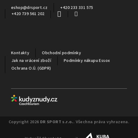
í
eshop
@
drsport.cz
+420 233 331 575
+420 739 561 202
Důležité informace
Kontakty
Obchodní podmínky
Jak na vrácení zboží
Podmínky nákupu Essox
Ochrana O.Ú. (GDPR)
Partneři
Copyright 2026
DR SPORT s.r.o.
. Všechna práva vyhrazena.