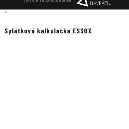
Vytvořil Shoptet
& upravil
×
Splátková kalkulačka ESSOX