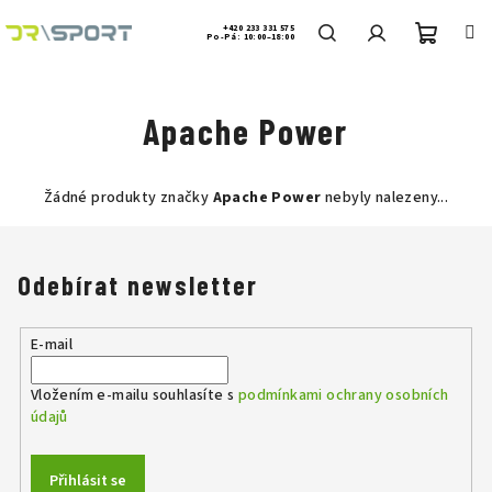
Přejít
na
+420 233 331 575
Po-Pá: 10:00–18:00
obsah
Nákup
Hledat
Přihlášení
Apache Power
košík
Žádné produkty značky
Apache Power
nebyly nalezeny...
Odebírat newsletter
E-mail
Vložením e-mailu souhlasíte s
podmínkami ochrany osobních
údajů
Přihlásit se