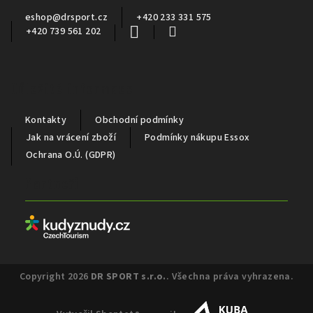
í
eshop
@
drsport.cz
+420 233 331 575
+420 739 561 202
Důležité informace
Kontakty
Obchodní podmínky
Jak na vrácení zboží
Podmínky nákupu Essox
Ochrana O.Ú. (GDPR)
Partneři
Copyright 2026
DR SPORT s.r.o.
. Všechna práva vyhrazena.